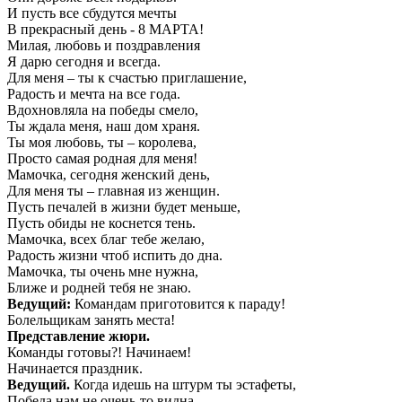
И пусть все сбудутся мечты
В прекрасный день - 8 МАРТА!
Милая, любовь и поздравления
Я дарю сегодня и всегда.
Для меня – ты к счастью приглашение,
Радость и мечта на все года.
Вдохновляла на победы смело,
Ты ждала меня, наш дом храня.
Ты моя любовь, ты – королева,
Просто самая родная для меня!
Мамочка, сегодня женский день,
Для меня ты – главная из женщин.
Пусть печалей в жизни будет меньше,
Пусть обиды не коснется тень.
Мамочка, всех благ тебе желаю,
Радость жизни чтоб испить до дна.
Мамочка, ты очень мне нужна,
Ближе и родней тебя не знаю.
Ведущий:
Командам приготовится к параду!
Болельщикам занять места!
Представление жюри.
Команды готовы?! Начинаем!
Начинается праздник.
Ведущий.
Когда идешь на штурм ты эстафеты,
Победа нам не очень-то видна.