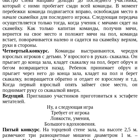
быстро слева направо доходят до последнего участника,
который с ними пробегает сзади всей команды. В момент
перебежки команда подвигается вправо, освобождая место в
начале скамейки для последнего игрока. Следующая передача
осуществляется только тогда, когда ученик с мячами сядет на
скамейку. Как только капитан команды, получив мячи,
вернется на свое место и положит мячи на пол, команда
встает, поворачивается налево и садится на скамейку верхом,
руки в стороны.
Четвертый.конкурс.
Команды выстраиваются, чередуя
взрослых игроков с детьми. У взрослого в руках- скакалка. Он
прыгает до конца зала, кладет скакалку на пол, берет обруч и
бегом возвращается назад. Ребенок принимает обруч и
прыгает через него до конца зала, кладет на пол и берет
скакалку, возвращается обратно и отдает ее взрослому и т.д.
Когда первый взрослый опять займет свое место, он
поднимает руку со скакалкой вверх.
Ведущий
. Приглашаю участников приготовиться к эстафете
метателей.
Ну, а следующая игра
Требует от игрока
Ловкости, умения,
Большого вдохновения.
Пятый конкурс
. На торцевой стене зала, на высоте 2,5 м.
размечают три разноцветные мишени диаметром 1 м. –