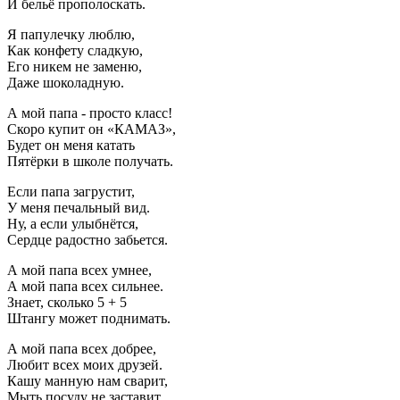
И бельё пpoполоскать.
Я пaпyлечку люблю,
Как конфету сладкую,
Его никем не заменю,
Даже шоколадную.
А мой папа - просто класс!
Скоро купит он «КАМАЗ»,
Будет он меня катать
Пятёрки в школе получать.
Если папа загрустит,
У меня печальный вид.
Ну, а если улыбнётся,
Сердце радостно забьется.
А мой папа всех умнее,
А мой папа всех сильнее.
Знает, сколько 5 + 5
Штангу может поднимать.
А мой папа всех добрее,
Любит всех моих друзей.
Кашу манную нам сварит,
Мыть посуду не заставит.