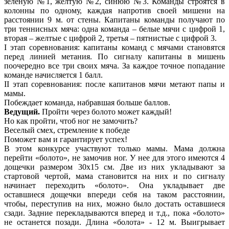
зеленую №1, желтую №2, синюю №3. Команды строятся в
колонны по одному, каждая напротив своей мишени на
расстоянии 9 м. от стены. Капитаны команды получают по
три теннисных мяча: одна команда – белые мячи с цифрой 1,
вторая – желтые с цифрой 2, третья – пятнистые с цифрой 3.
I этап соревнования: капитаны команд с мячами становятся
перед линией метания. По сигналу капитаны в мишень
поочередно все три своих мяча. За каждое точное попадание
команде начисляется 1 балл.
II этап соревнования: после капитанов мячи метают папы и
мамы.
Побеждает команда, набравшая больше баллов.
Ведущий.
Пройти через болото может каждый!
Но как пройти, чтоб ног не замочить?
Веселый смех, стремление к победе
Поможет вам и гарантирует успех!
В этом конкурсе участвуют только мамы. Мама должна
перейти «болото», не замочив ног. У нее для этого имеются 4
дощечки размером 30х15 см. Две из них укладывают за
стартовой чертой, мама становится на них и по сигналу
начинает переходить «болото». Она укладывает две
оставшиеся дощечки впереди себя на таком расстоянии,
чтобы, переступив на них, можно было достать оставшиеся
сзади. Задние перекладываются вперед и т.д., пока «болото»
не останется позади. Длина «болота» - 12 м. Выигрывает