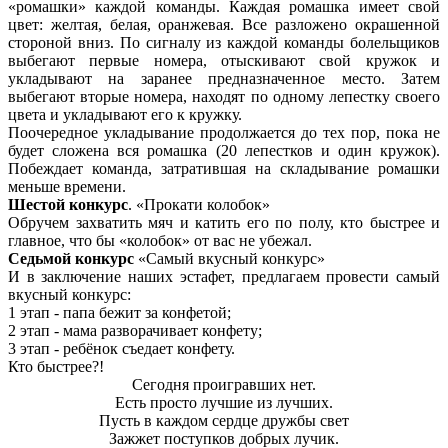
«ромашки» каждой команды. Каждая ромашка имеет свой
цвет: желтая, белая, оранжевая. Все разложено окрашенной
стороной вниз. По сигналу из каждой команды болельщиков
выбегают первые номера, отыскивают свой кружок и
укладывают на заранее предназначенное место. Затем
выбегают вторые номера, находят по одному лепестку своего
цвета и укладывают его к кружку.
Поочередное укладывание продолжается до тех пор, пока не
будет сложена вся ромашка (20 лепестков и один кружок).
Побеждает команда, затратившая на складывание ромашки
меньше времени.
Шестой конкурс
. «Прокати колобок»
Обручем захватить мяч и катить его по полу, кто быстрее и
главное, что бы «колобок» от вас не убежал.
Седьмой конкурс
«Самый вкусный конкурс»
И в заключение наших эстафет, предлагаем провести самый
вкусный конкурс:
1 этап - папа бежит за конфетой;
2 этап - мама разворачивает конфету;
3 этап - ребёнок съедает конфету.
Кто быстрее?!
Сегодня проигравших нет.
Есть просто лучшие из лучших.
Пусть в каждом сердце дружбы свет
Зажжет поступков добрых лучик.