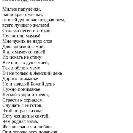
Милые пaпyлечки,
наши красотулечки,
от всей души вас поздравляем,
всего лучшего желаем!
Столько песен и стихов
Посвятили мамам!
Мне чужих не надо слов
Для любимой самой.
Я для мамочки своей
Их искать не стану:
Все они - в душе моей,
Так люблю я маму.
Ей не только в Женский день
Дорого вниманье –
Но и каждый Божий день
Нужно пониманье
Легкой хвори и тревог,
Страсти к сериалам.
Слушать я ее готов,
Чтоб ни рассказала!
Нету женщины святей,
Чем родная мама.
Желаю счастья и любви.
Они дороже всех подарков.