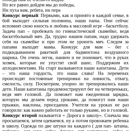
Но все равно дойдем мы до победы,
Ни пуха вам, ребята, ни пера
Конкурс первый
: Первыми, как и принято в каждой семье, в
бой выходит сильная половина, наши папы. Они сейчас
вспомнят свою юность и любовь к массовой игре - баскетболу.
Задача пап – пробежать по гимнастической скамейке, ведя
баскетбольный мяч. Да, трудно нашим папам, надо удержать
себя на скамейке и при этом не уронить мяч. Следом за
папами выходят мамы. Конкурс для мам – бег с
подкидыванием ракеткой для бадминтона воздушного
шарика. Он очень легок, наивен и не понимает, что в руках
хозяек, которые не упустят свой шанс. Поддержим их
аплодисментами. На старт вызываются наши капитаны. Дети
– это наша гордость, это наша слава! На переменах
происходят постоянные тренировки на ловкость, отвагу,
смелость, силу. Посмотрим, упорно ли тренировались наши
дети. Наши капитаны продемонстрируют бег на четвереньках,
ведя мяч головой. Да поможет нам ежедневная зарядка,
которую мы делаем перед уроками, да помогут нам наши
прыжки, наклоны, приседания. Учителя на уроках не раз
говорили: как важно работать не только руками, но и головой.
Конкурс второй
называется « Дорога в школу». Сначала мы
просыпаемся, затем одеваемся, ну а потом провожаем ребенка
в школу. Одежда по две штуки на каждого ( для пап- штаны,