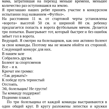
мама, затратившая на переход меньше времени, меньшее
количество раз оступившаяся на землю.
Я приглашаю наших ребят принять участие в конкурсном
испытании под названием «Футбол».
На расстоянии 11 м. от стартовой черты установлены
«ворота» высотой 50 см. и шириной 80 см. ребенку
предлагается попасть в ворота футбольным мячом. Делается
три попытки. Выигрывает тот, который быстрее и без ошибок
забьет гол в ворота.
Ведущий. Я смотрю на болельщиков, как они активно болеют
за свои команды. Поэтому мы не можем обойти их стороной.
Следующий конкурс для них.
В нашем зале
Собрались друзья.
Болеют за спортсменов
Все – и я.
Кричат им громко:
«Так держать!»
К победе путь тернистый
Отстоять.
Эй, болельщик! Не грусти!
Ты команду поддержи!
Подними плакат.
По три болельщика от каждой команды выстраиваются в
один общий круг. В кругу разложены лепестки и кружки