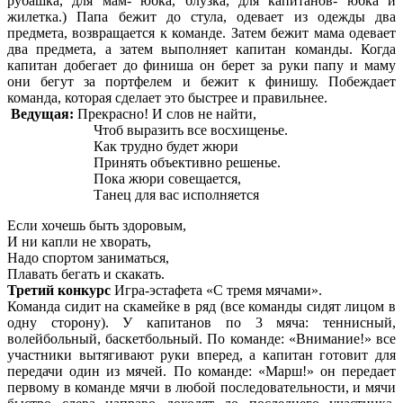
рубашка, для мам- юбка, блузка, для капитанов- юбка и
жилетка.) Папа бежит до стула, одевает из одежды два
предмета, возвращается к команде. Затем бежит мама одевает
два предмета, а затем выполняет капитан команды. Когда
капитан добегает до финиша он берет за руки папу и маму
они бегут за портфелем и бежит к финишу. Побеждает
команда, которая сделает это быстрее и правильнее.
Ведущая:
Прекрасно! И слов не найти,
Чтоб выразить все восхищенье.
Как трудно будет жюри
Принять объективно решенье.
Пока жюри совещается,
Танец для вас исполняется
Если хочешь быть здоровым,
И ни капли не хворать,
Надо спортом заниматься,
Плавать бегать и скакать.
Третий конкурс
Игра-эстафета «С тремя мячами».
Команда сидит на скамейке в ряд (все команды сидят лицом в
одну сторону). У капитанов по 3 мяча: теннисный,
волейбольный, баскетбольный. По команде: «Внимание!» все
участники вытягивают руки вперед, а капитан готовит для
передачи один из мячей. По команде: «Марш!» он передает
первому в команде мячи в любой последовательности, и мячи