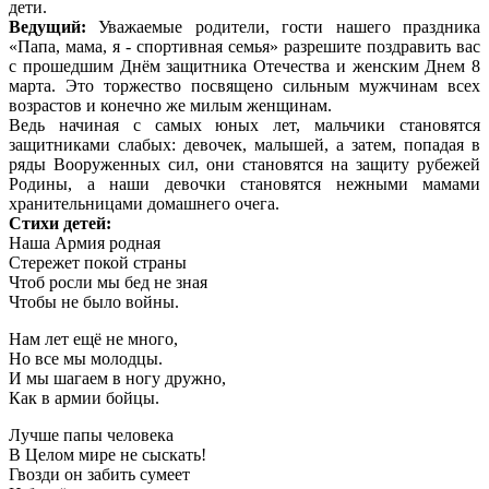
дети.
Ведущий:
Уважаемые родители, гости нашего праздника
«Папа, мама, я - спортивная семья» разрешите поздравить вас
с прошедшим Днём защитника Отечества и женским Днем 8
марта. Это торжество посвящено сильным мужчинам всех
возрастов и конечно же милым женщинам.
Ведь начиная с самых юных лет, мальчики становятся
защитниками слабых: девочек, малышей, а затем, попадая в
ряды Вооруженных сил, они становятся на защиту рубежей
Родины, а наши девочки становятся нежными мамами
хранительницами домашнего очега.
Стихи детей:
Наша Армия родная
Стережет покой страны
Чтоб росли мы бед не зная
Чтобы не было войны.
Нам лет ещё не много,
Но все мы молодцы.
И мы шагаем в ногу дружно,
Как в армии бойцы.
Лучше папы человека
В Целом мире не сыскать!
Гвозди он забить сумеет