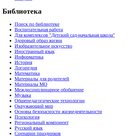
Библиотека
Поиск по библиотеке
Воспитательная работа
Для комплексов "Детский сад-начальная школа"
Здоровый образ жизни
Изобразительное искусство
Иностранный язык
Информатика
История
Логопедия
Математика
Материалы для родителей
Материалы МО
Междисциплинарное обобщение
Музыка
Общепедагогические технологии
Окружающий мир
Основы безопасности жизнедеятельности
Психология
Региональный компонент
Русский язык
Сценарии праздников