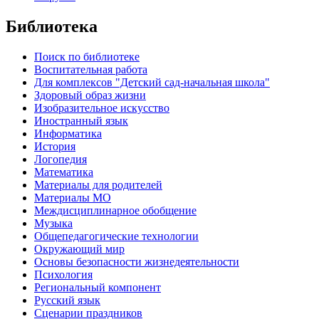
Библиотека
Поиск по библиотеке
Воспитательная работа
Для комплексов "Детский сад-начальная школа"
Здоровый образ жизни
Изобразительное искусство
Иностранный язык
Информатика
История
Логопедия
Математика
Материалы для родителей
Материалы МО
Междисциплинарное обобщение
Музыка
Общепедагогические технологии
Окружающий мир
Основы безопасности жизнедеятельности
Психология
Региональный компонент
Русский язык
Сценарии праздников