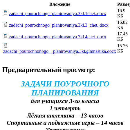
Вложение
Разме
16.9
zadachi_pourochnogo_planirovaniya.3kl.1chet..docx
КБ
16.82
zadachi_pourochnogo_planirovaniya.3kl.3_chet..docx
КБ
17.45
zadachi_pourochnogo_planirovaniya.3kl.4chet..docx
КБ
15.76
КБ
zadachi_pourochnonogo__planirovaniya.3kl.gimnastika.docx
Предварительный просмотр:
ЗАДАЧИ ПОУРОЧНОГО
ПЛАНИРОВАНИЯ
для учащихся 3-го класса
1 четверть
Лёгкая атлетика – 13 часов
Спортивные и подвижные игры – 14 часов