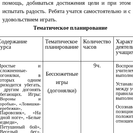
помощь, добиваться достижения цели и при этом
испытать радость. Ребята учатся самостоятельно и с
удовольствием играть.
Тематическое планирование
Содержание
Тематическое
Количество
Характ
курса
планирование
часов
деятел
учащи
9ч.
Простые и
Воспрои
усложненные-
учителе
Бессюжетные
догонялки, в
выполне
которых одним
игры
Устанав
риходится убегать,
между у
а другим догонять
(догонялки)
правила
убегающих. Игры:
выполне
«Вороны и
оробьи»,
«Ловишки-
Осознав
еребежки»,
позицию
«Паровозик», «На
положит
дной ноге», «Белые
отношен
едведи»,
«Петушиный бой»,
«Веселый бег»,