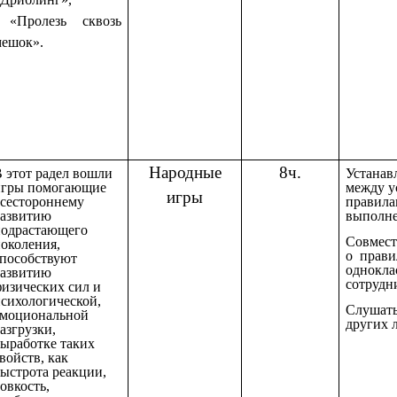
«Пролезь сквозь
мешок».
Народные
8ч.
 этот радел вошли
Устанав
игры помогающие
между у
игры
всестороннему
правила
развитию
выполн
подрастающего
Совмест
околения,
о прави
способствуют
однокла
развитию
сотрудн
изических сил и
сихологической,
Слушать
эмоциональной
других 
азгрузки,
ыработке таких
войств, как
ыстрота реакции,
овкость,