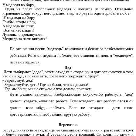
У медведя во бору.
Один из ребят изображает медведя и ложится на землю. Остальные
играющие ходят вокруг него, делают вид, что рвут ягоды и грибы, и поют:
У медведя во бору
Грибы, ягоды я рву,
А медведь не спит,
Все на нас глядит!
Лукошко опрокинулось,
Медведь за нами кинулся!
По окончании песни "медведь" вскакивает и бежит за разбегающимися
ребятами. Кого он первым поймает, тот становится новым "медведем",
игра повторяется.
Дед
Дети выбирают "деда", затем отходят в сторонку и договариваются о том,
что они будут показывать, после чего подходят к "деду".
- Здравствуй, дед!
- Здравствуйте, дети! Где вы были, что вы делали?
- Где мы были, мы не скажем, а что делали, покажем...
Дети делают движения, изображающие какую-либо работу, а. "дед"
должен угадать, какая это работа. Если отгадает - все разбегаются и он
должен кого-нибудь поймать. Если не отгадает - дети снова
договариваются и изображают другую работу.
Веревочка
Берут длинную веревку, концы ее связывают. Участники игры встают в круг
и берут веревку в руки. В середине стоит водящий. Он ходит по кругу и