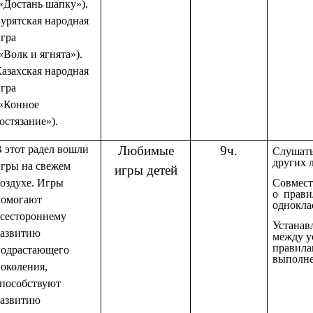
«Достань шапку»).
урятская народная
гра
«Волк и ягнята»).
азахская народная
гра
(«Конное
остязание»).
 этот радел вошли
Любимые
9ч.
Слушать
других 
гры на свежем
игры детей
Совмест
оздухе. Игры
о прави
помогают
однокла
всестороннему
Устанав
развитию
между у
правила
подрастающего
выполн
околения,
способствуют
развитию