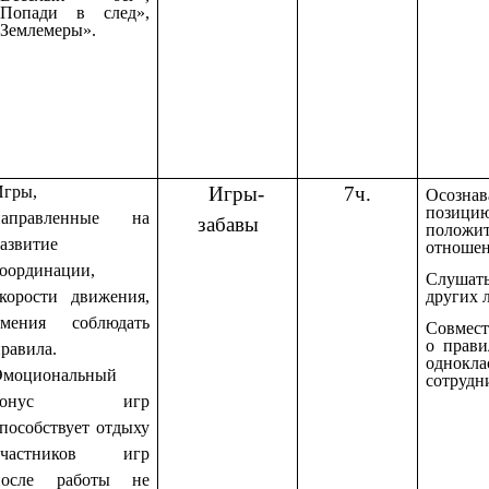
«Попади в след»,
«Землемеры».
Игры,
Игры-
7ч.
Осознав
позицию
направленные на
забавы
положит
азвитие
отношен
координации,
Слушать
других 
скорости движения,
умения соблюдать
Совмест
о прави
равила.
однокла
Эмоциональный
сотрудн
тонус игр
пособствует отдыху
участников игр
после работы не