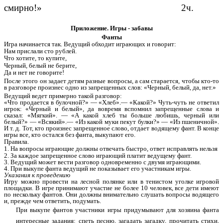
смирно!» 2ч.
Приложение. Игры - забавы
Фанты
Игра начинается так. Ведущий обходит играющих и говорит:
Нам прислали сто рублей.
Что хотите, то купите,
Черный, белый не берите,
Да и нет не говорите!
После этого он задает детям разные вопросы, а сам старается, чтобы кто-то
в разговоре произнес одно из запрещенных слов: «Черный, белый, да, нет.»
Ведущий ведет примерно такой разговор:
«Что продается в булочной?» — «Хлеб».— «Какой?» Чуть-чуть не ответил
игрок: «Черный и белый», да вовремя вспомнил запрещенные слова и
сказал: «Мягкий». — «А какой хлеб ты больше любишь, черный или
белый?» — «Всякий».— «Из какой муки пекут булки?» — «Из пшеничной».
И т. д. Тот, кто произнес запрещенное слово, отдает водящему фант. В конце
игры все, кто остался без фанта, выкупают его.
Правила.
1. На вопросы играющие должны отвечать быстро, ответ исправлять нельзя
2. За каждое запрещенное слово играющий платит ведущему фант.
3. Ведущий может вести разговор одновременно с двумя играющими.
4. При выкупе фанта ведущий не показывает его участникам игры.
Указания к проведению
Игру можно провести на лесной полянке или в тенистом уголке игровой
площадки. В игре принимают участие не более 10 человек, все дети имеют
по нескольку фантов. Они должны внимательно слушать вопросы водящего
и, прежде чем ответить, подумать.
При выкупе фантов участники игры придумывают для хозяина фанта
интересные задания: спеть песню, загадать загадку, прочитать стихи,