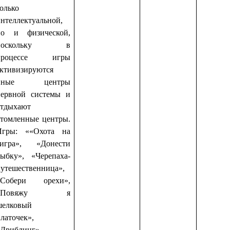
олько
нтеллектуальной,
но и физической,
поскольку в
процессе игры
активизируются
иные центры
нервной системы и
отдыхают
утомленные центры.
Игры: ««Охота на
тигра», «Донести
рыбку», «Черепаха-
путешественница»,
«Собери орехи»,
«Повяжу я
шелковый
латочек»,
«Дриблинг»,