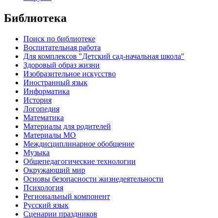
Библиотека
Поиск по библиотеке
Воспитательная работа
Для комплексов "Детский сад-начальная школа"
Здоровый образ жизни
Изобразительное искусство
Иностранный язык
Информатика
История
Логопедия
Математика
Материалы для родителей
Материалы МО
Междисциплинарное обобщение
Музыка
Общепедагогические технологии
Окружающий мир
Основы безопасности жизнедеятельности
Психология
Региональный компонент
Русский язык
Сценарии праздников