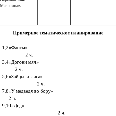
«Мельница».
Примерное тематическое планирование
1,2«Фанты»
2 ч.
3,4«Догони мяч»
2 ч.
5,6«Зайцы и лиса»
2 ч.
7,8«У медведя во бору»
2 ч.
9,10«Дед»
2 ч.