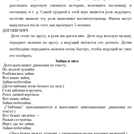
рассказать короткую смешную историю, вспомнить пословицу и
поговорку и т. д. Самой трудной в этой игре является роль ведущего,
поэтому вначале эту роль выполняет воспитательница. Фанты могут
выкупаться после того, как проиграет 5 человек.
ДОГОНИ МЯЧ
Дети стоят по кругу, в руки им дается мяч. Дети под веселую музыку
передают валенок по кругу, а ведущий пытается его догнать. Детям
необходимо передавать валенок очень быстро, чтобы ведущий не смог
его отобрать.
Зайцы и лиса
Дети выполняют движения по тексту.
По лесной лужайке
Разбежались зайки.
Вот какие зайки,
Зайки-побегайки.
(Дети-зайчики легко бегают по залу.)
Сели зайчики в кружок,
Роют лапкой корешок.
Вот какие зайки,
Зайки-побегайки.
("Зайчики" присаживаются и выполняют имитационные движения по
тексту.)
Вот бежит лисичка —
Рыжая сестричка.
Ищет, где же зайки,
Зайки-побегайки.
(Лиса бежит между детками, с окончанием песни догоняет малышей.)