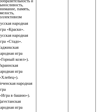
ообразительность и
ыносливость,
нимание, память,
мелость,
коллективизм
усская народная
гра «Краски».
усская народная
гра «Стадо».
Таджикская
ародная игра
«Горный козел»).
Украинская
ародная игра
«Хлебец»).
еченская народная
гра
«Игра в башню»).
агестанская
ародная игра