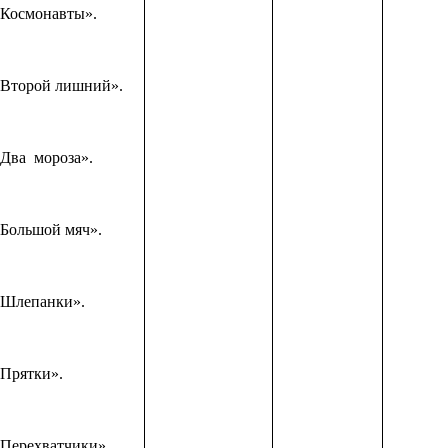
«Космонавты».
«Второй лишний».
«Два мороза».
«Большой мяч».
«Шлепанки».
«Прятки».
«Перехватчики».