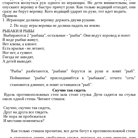
старается коснуться рук одного из играющих. Но дети внимательны, они
опускают веревку и быстро прячут руки. Как только водящий отходит, они
сразу же берут веревку. Кого водящий ударит по руке, тот идет водить.
Правила.
1. Играющие должны веревку держать двумя руками.
2. По ходу игры веревка не должна падать на землю.
РЫБАКИ И РЫБЫ
Выбираются 2 "рыбака", остальные - "рыбы". Они ведут хоровод и поют:
В воде рыбки живут,
Нет клюва, а клюют.
Есть крылья - не летают,
Ног нет, а гуляют.
Гнезда не заводят,
А детей выводят.
"Рыбы" разбегаются, "рыбаки" берутся за руки и ловят "рыб".
Пойманные "рыбы" присоединябтся к "рыбакам", отчего "сеть"
становится длиннее, и ловят оставшихся "рыб".
Скучно так сидеть
Вдоль противоположных стен зала стоят стулья. Дети садятся на стулья
около одной стены. Читают стишок:
Скучно, скучно так сидеть,
Друг на друга все глядеть.
Не пора ли пробежаться
И местами поменяться?
Как только стишок прочитан, все дети бегут к противоположной стене
и стараются занять свободные стулья, которых на один меньше, чем