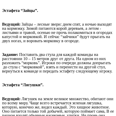
Эстафета “Зайцы”.
Ведущий:
Зайцы – лесные звери: днем спят, а ночью выходят
на кормежку. Зимой питаются корой деревьев, а летом -
листьями и травой, осенью не прочь полакомиться в огородах
капустой и морковкой. И сейчас “зайчики” будут прыгать на
двух ногах, и воровать морковку в огороде.
Задание:
Поставить два стула для каждой команды на
расстоянии 10 – 15 метров друг от друга. На одном из них
разложить “морковь”. Игроки по очереди должны допрыгать
до стула с “морковкой”, взять и перенести на другой стул,
вернуться к команде и передать эстафету следующему игроку.
Эстафета “Лягушки”.
Ведущий:
Лягушек на земле великое множество, обитают они
по всему миру. Чаще всего встречается зеленая лягушка,
которую, конечно же, видел каждый. Это хищное животное.
Оно питается только той добычей, которую поймает сама, В ее
рацион входят обычные насекомые, улитки. Не прочь она