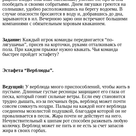
пообедать и своими собратьями. Днем лягушки греются на
солнышке, удобно расположившись на берегу водоема. В
случае опасности бросаются в воду и, добравшись до дна,
зарываются в ил. Вечернюю зарю они встречают большими
компаниями с обязательным хоровым кваканием.
Задание:
Каждый игрок команды передвигается “по-
лягушачьи”, присев на корточки, руками отталкиваясь от
пола. При каждом прыжке нужно квакать. Чья команда
быстрее пройдет эстафету?
Эстафета “Верблюды”.
Ведущий:
У верблюда много приспособлений, чтобы жить в
пустыне. Длинные густые ресницы защищают его глаза от
песка, который гонят сильные ветры. Если ему становится
трудно дышать, из-за песчаных бурь, верблюд может почти
совсем сомкнуть ноздри. Пальцы на каждой ноге верблюда
соединены мозолистой подушкой, благодаря которой он не
проваливается в песок. Жара почти не действует на него.
Нечувствительный к шипам рот способен разжевать любую
колючку. Верблюд может не пить и не есть за счет запасов
жира в своих горбах.