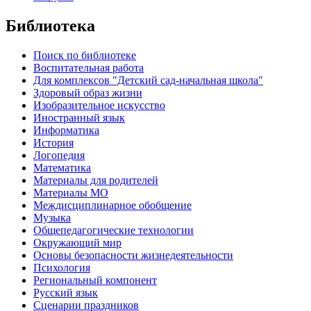
Библиотека
Поиск по библиотеке
Воспитательная работа
Для комплексов "Детский сад-начальная школа"
Здоровый образ жизни
Изобразительное искусство
Иностранный язык
Информатика
История
Логопедия
Математика
Материалы для родителей
Материалы МО
Междисциплинарное обобщение
Музыка
Общепедагогические технологии
Окружающий мир
Основы безопасности жизнедеятельности
Психология
Региональный компонент
Русский язык
Сценарии праздников