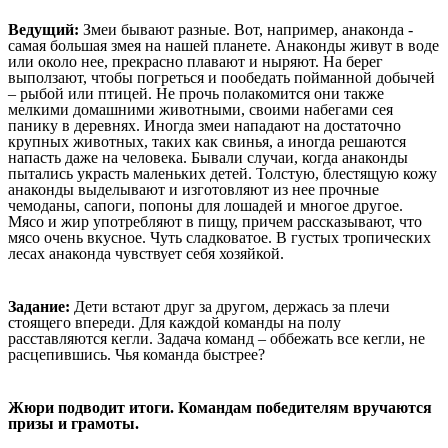
Ведущий:
Змеи бывают разные. Вот, например, анаконда -
самая большая змея на нашей планете. Анаконды живут в воде
или около нее, прекрасно плавают и ныряют. На берег
выползают, чтобы погреться и пообедать пойманной добычей
– рыбой или птицей. Не прочь полакомится они также
мелкими домашними животными, своими набегами сея
панику в деревнях. Иногда змеи нападают на достаточно
крупных животных, таких как свинья, а иногда решаются
напасть даже на человека. Бывали случаи, когда анаконды
пытались украсть маленьких детей. Толстую, блестящую кожу
анаконды выделывают и изготовляют из нее прочные
чемоданы, сапоги, попоны для лошадей и многое другое.
Мясо и жир употребляют в пищу, причем рассказывают, что
мясо очень вкусное. Чуть сладковатое. В густых тропических
лесах анаконда чувствует себя хозяйкой.
Задание:
Дети встают друг за другом, держась за плечи
стоящего впереди. Для каждой команды на полу
расставляются кегли. Задача команд – оббежать все кегли, не
расцепившись. Чья команда быстрее?
Жюри подводит итоги. Командам победителям вручаются
призы и грамоты.