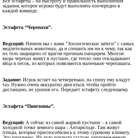
Все эстафеты – на быстроту и правильность выполнения
задания, которое игроки будут выполнять поочередно в
каждой команде.
Эстафета “Черепахи”.
Ведущий:
Начнем мы с вами “Зоологические забеги” с самых
медлительных животных, да и спешить им ни к чему, так как
их тело защищено от врагов прочным панцирем. Многие
виды черепах живут в пустыне, где тепло: они откладывают
яйца в песок, из которых появляются маленькие черепашата.
Задание:
Игрок встает на четвереньки, на спину ему кладут
таз. Нужно очень аккуратно двигаться, чтобы пройти
дистанцию, не уронив его. Передает эстафету следующему.
Эстафета “Пингвины”.
Ведущий:
А сейчас из самой жаркой пустыни – к самой
холодной точке земного шара - Антарктиде. Там живут
птицы, которые приспособились к этому суровому климату.
Это пингвины. Их тело покрыто густым, непромокаемым