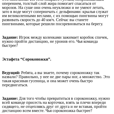
оперением, толстый слой жира помогает спасаться от
морозов. На суше они очень неуклюжи и не умеют летать,
зато в воде могут соперничать с дельфинами: крылья служат
им великолепными веслами, с их помощью пингвины могут
развивать скорость до 40 км/ч. Сейчас вы станете
пингвинами, которые решили посоревноваться на берегу.
Задание:
Игрок между коленками зажимает коробок спичек,
нужно пройти дистанцию, не уронив его. Чья команда
быстрее?
Эстафета “Сороконожки”.
Ведущий:
Ребята, а вы знаете, почему сороконожку так
назвали? Правильно, у нее не две пары ног, а множество. Это
такая красивая гусеница, и она может очень быстро
передвигаться.
Задание:
Для того чтобы превратиться в сороконожку, нужно
всей команде присесть на корточки, взять за плечи впереди
сидящего, не отцепляясь друг от друга и не вставая, пройти
дистанцию всем вместе. Чья сороконожка быстрее?