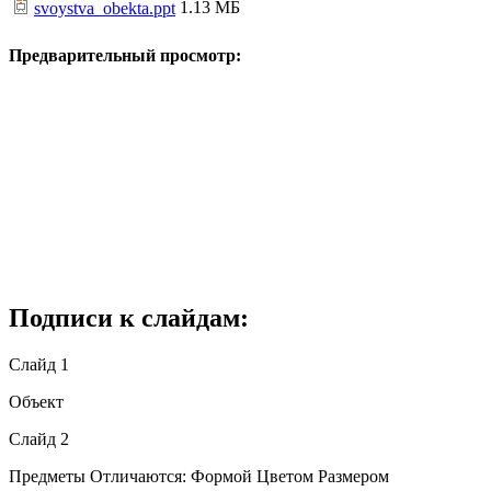
1.13 МБ
svoystva_obekta.ppt
Предварительный просмотр:
Подписи к слайдам:
Слайд 1
Объект
Слайд 2
Предметы Отличаются: Формой Цветом Размером