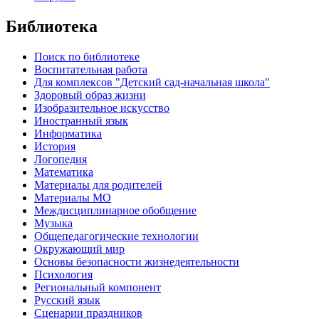
Библиотека
Поиск по библиотеке
Воспитательная работа
Для комплексов "Детский сад-начальная школа"
Здоровый образ жизни
Изобразительное искусство
Иностранный язык
Информатика
История
Логопедия
Математика
Материалы для родителей
Материалы МО
Междисциплинарное обобщение
Музыка
Общепедагогические технологии
Окружающий мир
Основы безопасности жизнедеятельности
Психология
Региональный компонент
Русский язык
Сценарии праздников