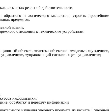
ак элементах реальной действительности;
; образного и логического мышления; строить простейшие
льных предметов;
невной жизни;
ережного отношения к техническим устройствам.
ционный объект», «система объектов», «модель», «суждение»,
т управления», «управляющий сигнал», «цель управления»;
;
 курсов информатики;
ение, обработку и передачу информации
зательного изучения учебного предмета из расчета 1 учебный