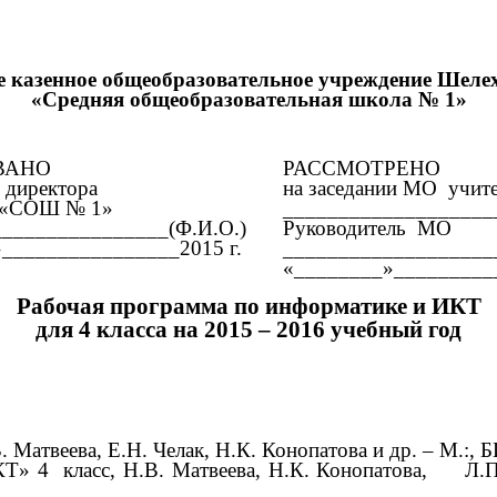
 казенное общеобразовательное учреждение Шелех
«Средняя общеобразовательная школа № 1»
ВАНО
РАССМОТРЕНО
 директора
на заседании МО учит
«СОШ № 1»
___________________
_______________(Ф.И.О.)
Руководитель МО
________________2015 г.
____________________
«________»__________
Рабочая программа по
информатике и ИКТ
для 4 класса на
2015 – 2016 учебный год
а
. Матвеева, Е.Н. Челак, Н.К. Конопатова и др. – М.:,
КТ» 4 класс, Н.В. Матвеева, Н.К. Конопатова, Л.П