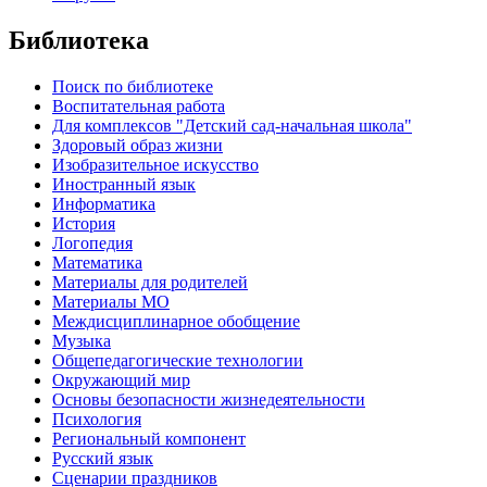
Библиотека
Поиск по библиотеке
Воспитательная работа
Для комплексов "Детский сад-начальная школа"
Здоровый образ жизни
Изобразительное искусство
Иностранный язык
Информатика
История
Логопедия
Математика
Материалы для родителей
Материалы МО
Междисциплинарное обобщение
Музыка
Общепедагогические технологии
Окружающий мир
Основы безопасности жизнедеятельности
Психология
Региональный компонент
Русский язык
Сценарии праздников