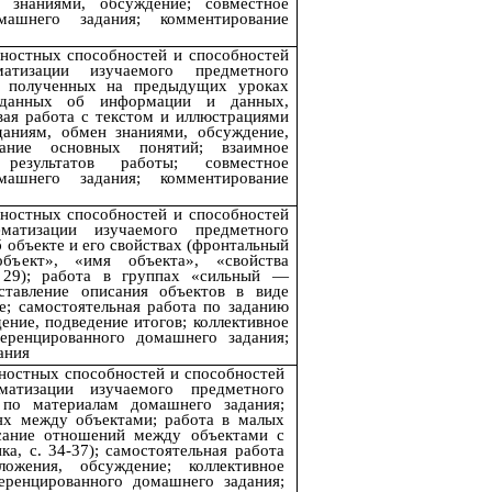
 знаниями, обсуждение; совместное
машнего задания; комментирование
ностных способностей и способностей
атизации изучаемого предметного
й, полученных на предыдущих уроках
 данных об информации и данных,
овая работа с текстом и иллюстрациями
аниям, обмен знаниями, обсуждение,
вание основных понятий; взаимное
 результатов работы; совместное
машнего задания; комментирование
ностных способностей и способностей
ематизации изучаемого предметного
б объекте и его свойствах (фронтальный
бъект», «имя объекта», «свойства
 29); работа в группах «сильный —
ставление описания объектов в виде
е; самостоятельная работа по заданию
ение, подведение итогов; коллективное
еренцированного домашнего задания;
ания
ностных способностей и способностей
ематизации изучаемого предметного
о материалам домашнего задания;
ях между объектами; работа в малых
сание отношений между объектами с
а, с. 34-37); самостоятельная работа
ожения, обсуждение; коллективное
еренцированного домашнего задания;