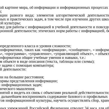
й картине мира, об информации и информационных процессах к
;
мации разного вида; элементов
алгоритмической
деятельности
х и практических задач, в том числе при изучении других шко
ой культуры;
ку для работы с информацией в учебной деятельности и повсед
онной деятельности; этических норм работы с информацией, б
пределенного класса и уровня сложности;
информатики, таких как «информация», «сообщение», « информа
», «программа», «управление», «управляющий объект», « объек
нформатики общие учебные умения и навыки, т.е.:
 объекте в виде описания (текста, таблицы или схемы);
 задачи с помощью компьютера;
й деятельности:
и на большие расстояния;
 формы представления информации;
и информационных задач;
ического мышления;
ятий и видеть их связь с объектами реальной действительности
 в дальнейшем воспринимать содержание базового и профильных
в информационной культуры, научить осуществлять сбор, хран
ых учреждений Российской Федерации отводит 34 часа для обя