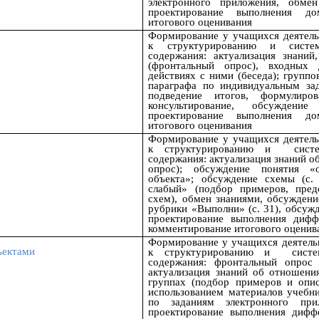
электронного приложения, обмен
проектирование выполнения до
итогового оценивания
Формирование у учащихся деятель
к структурированию и систем
содержания: актуализация знани
(фронтальный опрос), входных
действиях с ними (беседа); групп
параграфа по индивидуальным зад
подведение итогов, формулиро
консультирование, обсуждение
проектирование выполнения до
итогового оценивания
Формирование у учащихся деятель
к структурированию и
сист
содержания: актуализация знаний о
опрос); обсуждение понятия «о
объекта»;
обсуждение схемы (с.
слабый» (подбор примеров, пред
схем), обмен знаниями, обсуждени
рубрики «Выполни» (с. 31), обсужд
проектирование выполнения дифф
комментирование итогового оценив
Формирование у учащихся деятель
ъектами
к структурированию и
сист
содержания: фронтальный
опрос
п
актуализация знаний об отношени
группах (подбор примеров и опи
использованием материалов учебник
по заданиям электронного прил
проектирование выполнения дифф