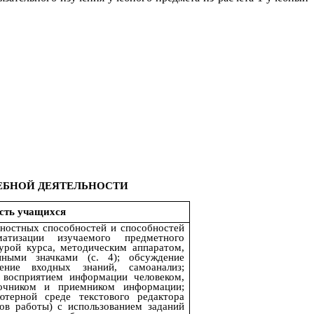
ЕБНОЙ ДЕЯТЕЛЬНОСТИ
сть учащихся
ностных способностей и способностей
атизации изучаемого предметного
турой курса, методическим аппаратом,
нными значками (с. 4); обсуждение
ление входных знаний, самоанализ;
 восприятием информации человеком,
очником и приемником информации;
ютерной среде текстового редактора
мов работы) с использованием заданий