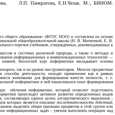
атова, Л.П. Панкратова, Е.Н.Челак. М.:, БИНОМ.
го общего образования» (ФГОС НОО) и составлена на основе
ачальной общеобразовательной школы (Н. В. Матвеевой, Е. Н.
ального перечня учебников, утверждённых, рекомендованных к
цессов в системах различной природы, а также о методах и
ользования информационных и коммуникационных технологий —
, химией, биологией курс информатики закладывает основы
ппарата, так и на уровне инструментария. Многие предметные
и способы деятельности, находят применение как в рамках
ятся значимыми для формирования качеств личности, т. е.
школьной информатики в ней накапливался опыт формирования
урс обучения информатике, который позволит подготовить
рматики происходит активное развитие определенных видов
в, составляющих единое целое; алгоритмического мышления –
 для которых является
описание последовательности действий
;
анием, выделять общие признаки предметов в этой группе или
нии информационных задач – умения выполнять операции над