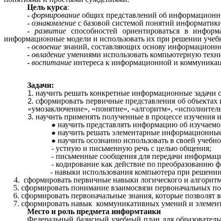
Цель курса
:
-
формирование
общих представлений об информационно
-
ознакомление
с базовой системой понятий информатики
-
развитие
способностей ориентироваться в инфор
информационные модели и использовать их при решении учебны
-
освоение
знаний
, составляющих основу информационн
-
овладение
умениями использовать компьютерную техни
-
воспитание
интереса к информационной и коммуникаци
Задачи:
научить решать конкретные информационные задачи о
сформировать первичные представления об объектах 
«умозаключение», «понятие», «алгоритм», «исполнитель
научить применять полученные в процессе изучения и
научить представлять информацию об изучаемом
научить решать элементарные информационные
научить осознанно использовать в своей учебно
- устную и письменную речь с целью общения;
- письменные сообщения для передачи информаци
- кодирование как действие по преобразованию
- навыки использования компьютера при решени
4. сформировать первичные навыки логического и алгоритм
5. сформировать понимание взаимосвязи первоначальных пон
6. сформировать первоначальные знания, которые позволят
7. сформировать навык коммуникативных умений и элементо
Место и роль предмета информтаики
Федеральный базисный учебный план для образовательн