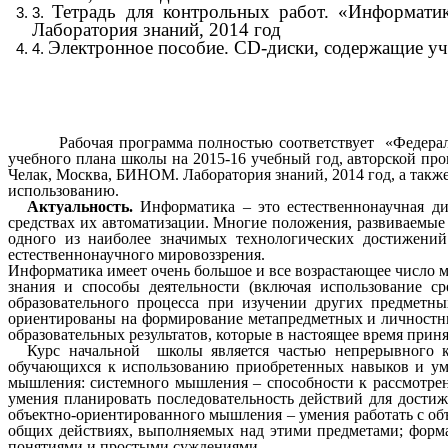
Тетрадь для контрольных работ. «Информат
Лаборатория знаний, 2014 год
Электронное пособие. CD-диски, содержащие уче
Рабочая программа полностью соответствует «Федеральн
учебного плана школы на 2015-16 учебный год, авторской пр
Челак, Москва, БИНОМ. Лаборатория знаний, 2014 год, а так
использованию.
Актуальность.
Информатика – это естественнонаучная д
средствах их автоматизации. Многие положения, развиваемы
одного из наиболее значимых технологических достижений
естественнонаучного мировоззрения.
Информатика имеет очень большое и все возрастающее число 
знания и способы деятельности (включая использование с
образовательного процесса при изучении других предметны
ориентированы на формирование метапредметных и личностны
образовательных результатов, которые в настоящее время при
Курс начальной школы является частью непрерывного к
обучающихся к использованию приобретенных навыков и уме
мышления: системного мышления – способности к рассмотрен
умения планировать последовательность действий для достиж
объектно-ориентированного мышления – умения работать с об
общих действиях, выполняемых над этими предметами; форм
понятиями и простыми суждениями.