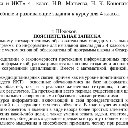
ика и ИКТ» 4 класс, Н.В. Матвеева, Н. К. Коноп
бные и развивающие задания к курсу для 4 класса.
г. Шелехов
ПОЯСНИТЕЛЬНАЯ ЗАПИСКА
ому государственному образовательному стандарту начально
ограммы по информатике для начальной школы для 2-4 классов н
же с учетом основной образовательной программы школы и Федер
исциплина о закономерности протекания информационных про
е информатикой, рассматриваются как основа создания и исп
 современной цивилизации. Вместе с математикой, физикой
междисциплинарных связей, причем как на уровне понятийного а
редств ИКТ), освоенные обучающимися на базе информатик
х областей, так и в реальных жизненных ситуациях, станов
х результатов. На протяжении всего периода существования 
нято называть современными образовательными результатами.
урса информатики, включающий в себя пропедевтический к
ний на следующих ступенях обучения. В ходе изучения инфо
ию объектов и явлений в виде набора более простых элементо
ения какой-либо цели, а также умения решать задачи, ответом
ъектами, объединять отдельные предметы в группу с общим назв
ального мышления и способности применять логику при реше