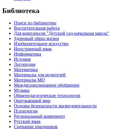
Библиотека
Поиск по библиотеке
Воспитательная работа
Для комплексов "Детский сад-начальная школа"
Здоровый образ жизни
Изобразительное искусство
Иностранный язык
Информатика
История
Логопедия
Математика
Материалы для родителей
Материалы МО
Междисциплинарное обобщение
Музыка
Общепедагогические технологии
Окружающий мир
Основы безопасности жизнедеятельности
Психология
Региональный компонент
Русский язык
Сценарии праздников