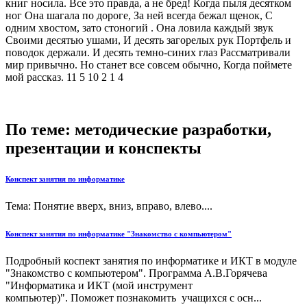
книг носила. Все это правда, а не бред! Когда пыля десятком
ног Она шагала по дороге, За ней всегда бежал щенок, С
одним хвостом, зато стоногий . Она ловила каждый звук
Своими десятью ушами, И десять загорелых рук Портфель и
поводок держали. И десять темно-синих глаз Рассматривали
мир привычно. Но станет все совсем обычно, Когда поймете
мой рассказ. 11 5 10 2 1 4
По теме: методические разработки,
презентации и конспекты
Конспект занятия по информатике
Тема: Понятие вверх, вниз, вправо, влево....
Конспект занятия по информатике "Знакомство с компьютером"
Подробный коспект занятия по информатике и ИКТ в модуле
"Знакомство с компьютером". Программа А.В.Горячева
"Информатика и ИКТ (мой инструмент
компьютер)". Поможет познакомить учащихся с осн...