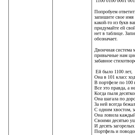
1100 0100 0001 00
Попробуем ответить
запишите свое имя 
какой-то из букв в
придумайте ей сво
нет в таблице. Зап
обозначает.
Двоичная система 
привычные нам ци
забавное стихотвор
Ей было 1100 лет,
Она в 101 класс хо
В портфеле по 100 
Все это правда, а н
Когда пыля десятко
Она шагала по доро
За ней всегда бежа
С одним хвостом, з
Она ловила каждый
Своими десятью у
И десять загорелых
Портфель и поводо