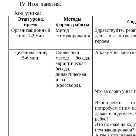
IV Итог занятия.
Ход урока:
Этап урока,
Методы
Сод
время
формы работы
Организационный
Метод
Здравствуйте, реб
этап, 1-2 мин.
стимулирования
день мы познако
героем.
Целеполагание,
Словесный
А каким вы мне ска
5-6 мин.
метод: беседа,
эвристическая
беседа,
дидактическая
игра
(кроссворд).
Что за слово у нас
Верно ребята — это
попробуем с ним по
давайте подумаем, 
ребус?
Это похоже на код
нем закодирована?
А где в повседнев