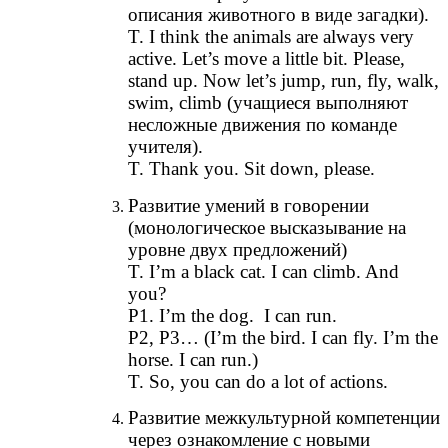
описания животного в виде загадки).
T. I think the animals are always very
active. Let’s move a little bit. Please,
stand up. Now let’s jump, run, fly, walk,
swim, climb (учащиеся выполняют
несложные движения по команде
учителя).
T. Thank you. Sit down, please.
Развитие умений в говорении
(монологическое высказывание на
уровне двух предложений)
T. I’m a black cat. I can climb. And
you?
P1. I’m the dog. I can run.
P2, P3… (I’m the bird. I can fly. I’m the
horse. I can run.)
T. So, you can do a lot of actions.
Развитие межкультурной компетенции
через ознакомление с новыми