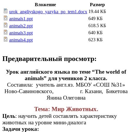
Вложение
Размер
19.44 КБ
urok_angliyskogo_yazyka_po_tem1.docx
649 КБ
animals1.ppt
618.5 КБ
animals2.ppt
640 КБ
animals3.ppt
623 КБ
animals4.ppt
Предварительный просмотр:
Урок английского языка по теме “The world of
animals” для учеников 2 класса.
Составила: учитель англ.яз. МБОУ «СОШ №31»
Ново-Савиновского, г. Казани, Бикетова
Янина Олеговна
Тема: Мир Животных.
Цель
: научить детей составлять характеристику
животных на уровне мини-диалога
Задачи урока: