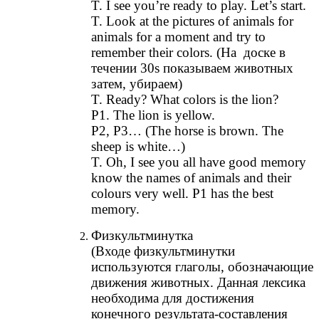
T. I see you’re ready to play. Let’s start.
T. Look at the pictures of animals for
animals for a moment and try to
remember their colors. (На доске в
течении 30s показываем животных
затем, убираем)
T. Ready? What colors is the lion?
P1. The lion is yellow.
P2, P3… (The horse is brown. The
sheep is white…)
T. Oh, I see you all have good memory
know the names of animals and their
colours very well. P1 has the best
memory.
Физкультминутка
(Входе физкультминутки
используются глаголы, обозначающие
движения животных. Данная лексика
необходима для достижения
конечного результата-составления