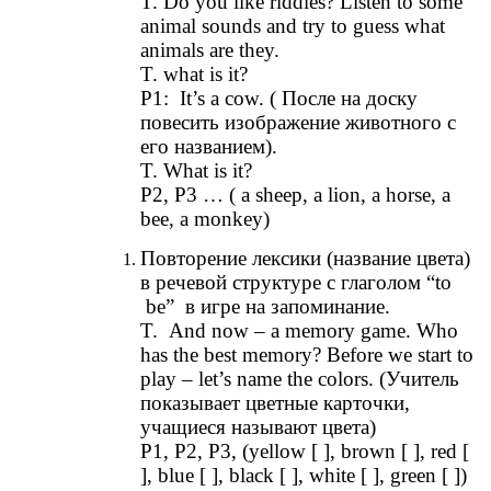
T. Do you like riddles? Listen to some
animal sounds and try to guess what
animals are they.
T. what is it?
P1: It’s a cow. ( После на доску
повесить изображение животного с
его названием).
T. What is it?
P2, P3 … ( a sheep, a lion, a horse, a
bee, a monkey)
Повторение лексики (название цвета)
в речевой структуре с глаголом “to
be” в игре на запоминание.
T. And now – a memory game. Who
has the best memory? Before we start to
play – let’s name the colors. (Учитель
показывает цветные карточки,
учащиеся называют цвета)
P1, P2, P3, (yellow [ ], brown [ ], red [
], blue [ ], black [ ], white [ ], green [ ])