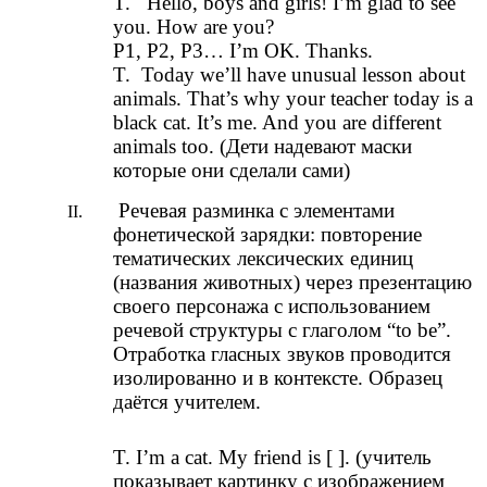
T. Hello, boys and girls! I’m glad to see
you. How are you?
P1, P2, P3… I’m OK. Thanks.
T. Today we’ll have unusual lesson about
animals. That’s why your teacher today is a
black cat. It’s me. And you are different
animals too. (Дети надевают маски
которые они сделали сами)
Речевая разминка с элементами
фонетической зарядки: повторение
тематических лексических единиц
(названия животных) через презентацию
своего персонажа с использованием
речевой структуры с глаголом “to be”.
Отработка гласных звуков проводится
изолированно и в контексте. Образец
даётся учителем.
T. I’m a cat. My friend is [ ]. (учитель
показывает картинку с изображением