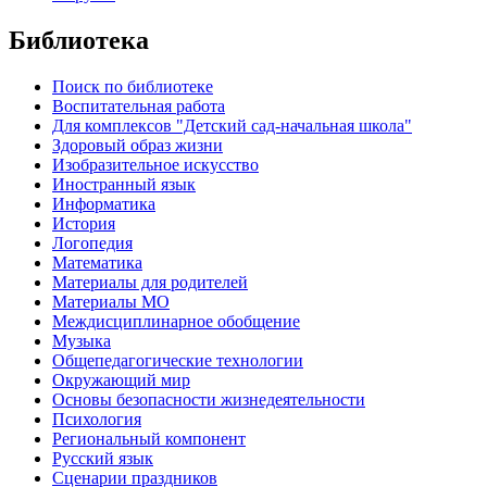
Библиотека
Поиск по библиотеке
Воспитательная работа
Для комплексов "Детский сад-начальная школа"
Здоровый образ жизни
Изобразительное искусство
Иностранный язык
Информатика
История
Логопедия
Математика
Материалы для родителей
Материалы МО
Междисциплинарное обобщение
Музыка
Общепедагогические технологии
Окружающий мир
Основы безопасности жизнедеятельности
Психология
Региональный компонент
Русский язык
Сценарии праздников