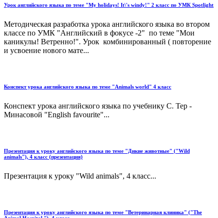
Урок английского языка по теме "My holidays! It\'s windy!" 2 класс по УМК Spotlight
Методическая разработка урока английского языка во втором
классе по УМК "Английский в фокусе -2" по теме "Мои
каникулы! Ветренно!". Урок комбинированный ( повторение
и усвоение нового мате...
Конспект урока английского языка по теме "Аnimals world" 4 класс
Конспект урока английского языка по учебнику С. Тер -
Минасовой "English favourite"...
Презентация к уроку английского языка по теме "Дикие животные" ("Wild
animals"), 4 класс (презентация)
Презентация к уроку "Wild animals", 4 класс...
Презентация к уроку английского языка по теме "Ветеринарная клиника" ("The
Animal Hospital "), 4 класс