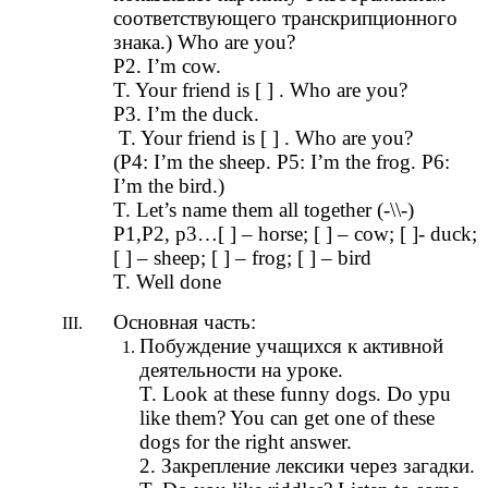
соответствующего транскрипционного
знака.) Who are you?
P2. I’m cow.
T. Your friend is [ ] . Who are you?
P3. I’m the duck.
T. Your friend is [ ] . Who are you?
(P4: I’m the sheep. P5: I’m the frog. P6:
I’m the bird.)
T. Let’s name them all together (-\\-)
P1,P2, p3…[ ] – horse; [ ] – cow; [ ]- duck;
[ ] – sheep; [ ] – frog; [ ] – bird
T. Well done
Основная часть:
Побуждение учащихся к активной
деятельности на уроке.
T. Look at these funny dogs. Do ypu
like them? You can get one of these
dogs for the right answer.
2. Закрепление лексики через загадки.