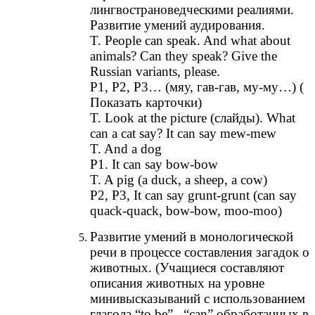
лингвострановедческими реалиями.
Развитие умений аудирования.
T. People can speak. And what about
animals? Can they speak? Give the
Russian variants, please.
P1, P2, P3… (мяу, гав-гав, му-му…) (
Показать карточки)
T. Look at the picture (слайды). What
can a cat say? It can say mew-mew
T. And a dog
P1. It can say bow-bow
T. A pig (a duck, a sheep, a cow)
P2, P3, It can say grunt-grunt (can say
quack-quack, bow-bow, moo-moo)
Развитие умений в монологической
речи в процессе составления загадок о
животных. (Учащиеся составляют
описания животных на уровне
минивысказываний с использованием
глагола “to be” , “can” обработанных в