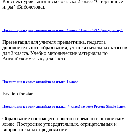
Конспект урока английского языка 2 класс "Спортивные
игры" (Биболетова)...
Презентация к уроку английского языка 2 класс "Глагол CAN (могу, умею)"
Презентация для учителя-предметника, педагога
дополнительного образования, учителя начальных классов
для 2 класса. Учебно-методические материалы по
Английскому языку для 2 кла...
Презентация к уроку английского языка 4 класс
Fashion for star...
Презентация к уроку английского языка (4 класс) по теме Present Simple Tense.
Образование настоящего простого времени в английском
языке. Построение утвердительных, отрицательных и
вопросительных предложений....