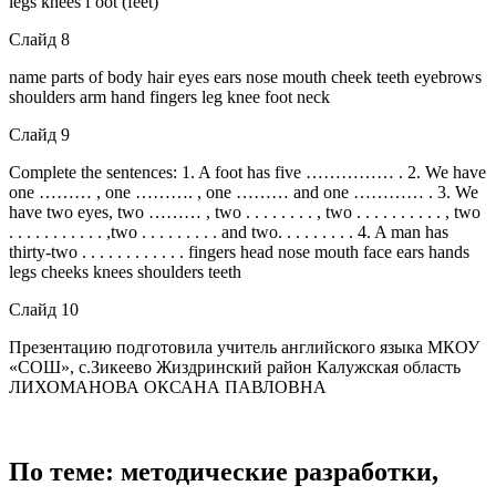
legs knees f oot (feet)
Слайд 8
name parts of body hair eyes ears nose mouth cheek teeth eyebrows
shoulders arm hand fingers leg knee foot neck
Слайд 9
Complete the sentences: 1. A foot has five …………… . 2. We have
one ……… , one ………. , one ……… and one ………… . 3. We
have two eyes, two ……… , two . . . . . . . . , two . . . . . . . . . . , two
. . . . . . . . . . . ,two . . . . . . . . . and two. . . . . . . . . 4. A man has
thirty-two . . . . . . . . . . . . fingers head nose mouth face ears hands
legs cheeks knees shoulders teeth
Слайд 10
Презентацию подготовила учитель английского языка МКОУ
«СОШ», с.Зикеево Жиздринский район Калужская область
ЛИХОМАНОВА ОКСАНА ПАВЛОВНА
По теме: методические разработки,