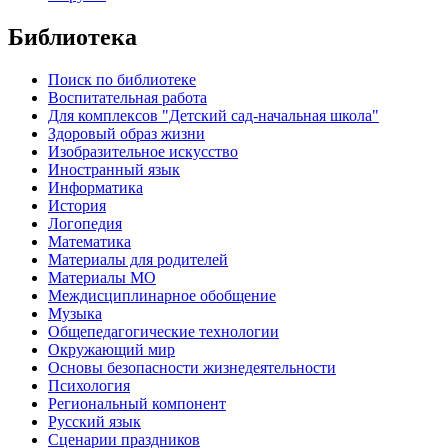
Библиотека
Поиск по библиотеке
Воспитательная работа
Для комплексов "Детский сад-начальная школа"
Здоровый образ жизни
Изобразительное искусство
Иностранный язык
Информатика
История
Логопедия
Математика
Материалы для родителей
Материалы МО
Междисциплинарное обобщение
Музыка
Общепедагогические технологии
Окружающий мир
Основы безопасности жизнедеятельности
Психология
Региональный компонент
Русский язык
Сценарии праздников