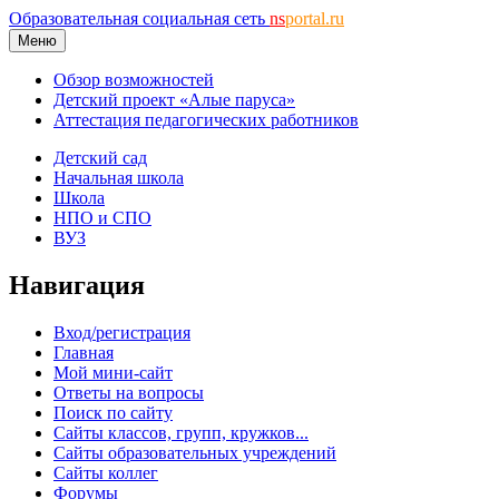
Образовательная социальная сеть
ns
portal.ru
Меню
Обзор возможностей
Детский проект «Алые паруса»
Аттестация педагогических работников
Детский сад
Начальная школа
Школа
НПО и СПО
ВУЗ
Навигация
Вход/регистрация
Главная
Мой мини-сайт
Ответы на вопросы
Поиск по сайту
Сайты классов, групп, кружков...
Сайты образовательных учреждений
Сайты коллег
Форумы