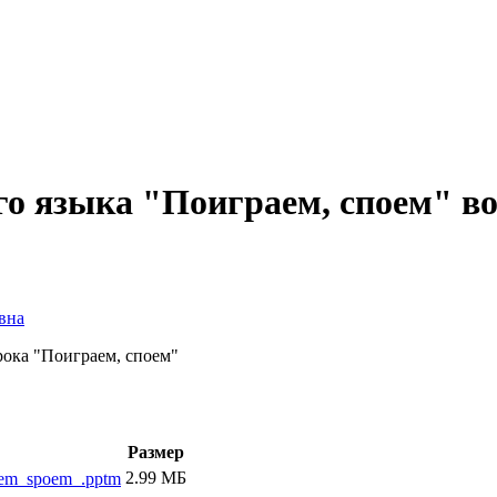
о языка "Поиграем, споем" во
вна
рока "Поиграем, споем"
Размер
2.99 МБ
aem_spoem_.pptm