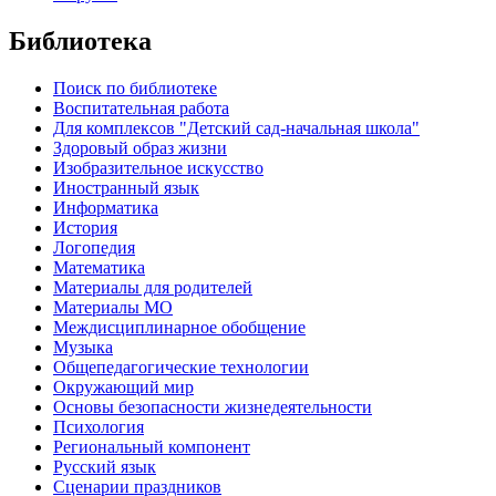
Библиотека
Поиск по библиотеке
Воспитательная работа
Для комплексов "Детский сад-начальная школа"
Здоровый образ жизни
Изобразительное искусство
Иностранный язык
Информатика
История
Логопедия
Математика
Материалы для родителей
Материалы МО
Междисциплинарное обобщение
Музыка
Общепедагогические технологии
Окружающий мир
Основы безопасности жизнедеятельности
Психология
Региональный компонент
Русский язык
Сценарии праздников