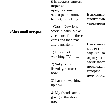
(На доске в разном
порядке
представлены
Выполняю
части речи: noun, to
фронтальн
be, not, verb + ing).
упражнени
- Good. Now let’s
work in pairs. Make
«Мозговой штурм»
a sentence from these
cards and then read
Выполняю
and translate it.
коллектив
1) Ben is not
задание. З
watching TV now.
один учен
зачитывает
2) Sally is not
предложен
listening to music
которые
now.
получилис
3) I am not washing
up now.
4) My friends are not
going to the shop
now.