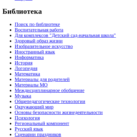
Библиотека
Поиск по библиотеке
Воспитательная работа
Для комплексов "Детский сад-начальная школа"
Здоровый образ жизни
Изобразительное искусство
Иностранный язык
Информатика
История
Логопедия
Математика
Материалы для родителей
Материалы МО
Междисциплинарное обобщение
Музыка
Общепедагогические технологии
Окружающий мир
Основы безопасности жизнедеятельности
Психология
Региональный компонент
Русский язык
Сценарии праздников