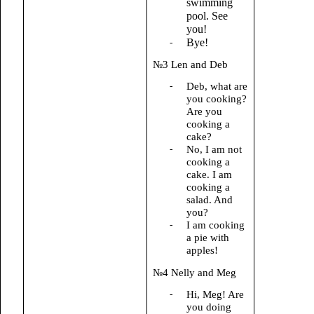
swimming
pool. See
you!
Bye!
№3 Len and Deb
Deb, what are
you cooking?
Are you
cooking a
cake?
No, I am not
cooking a
cake. I am
cooking a
salad. And
you?
I am cooking
a pie with
apples!
№4 Nelly and Meg
Hi, Meg! Are
you doing