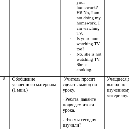
your
homework?
Hi! No, I am
not doing my
homework. I
am watching
TV.
Is your mum
watching TV
too?
No, she is not
watching TV.
She is
cooking.
8
Обобщение
Учитель просит
Учащиеся 
усвоенного материала
сделать вывод по
вывод по
(1 мин.)
уроку.
изученном
материалу.
- Ребята, давайте
подведем итоги
урока.
- Что мы сегодня
изучили?