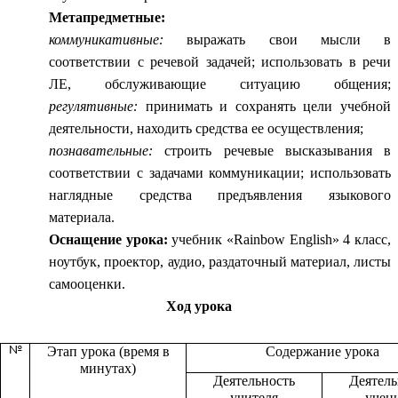
Метапредметные:
коммуникативные:
выражать свои мысли в
соответствии с речевой задачей; использовать в речи
ЛЕ, обслуживающие ситуацию общения;
регулятивные:
принимать и сохранять цели учебной
деятельности, находить средства ее осуществления;
познавательные:
строить речевые высказывания в
соответствии с задачами коммуникации; использовать
наглядные средства предъявления языкового
материала.
Оснащение урока:
учебник «Rainbow English» 4 класс,
ноутбук, проектор, аудио, раздаточный материал, листы
самооценки.
Ход урока
№
Этап урока (время в
Содержание урока
минутах)
Деятельность
Деятель
учителя
учен