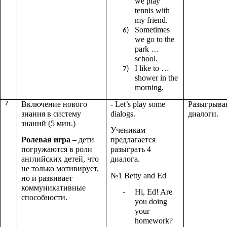
we play
tennis with
my friend.
Sometimes
we go to the
park …
school.
I like to …
shower in the
morning.
7
Включение нового
- Let’s play some
Разыгрыва
знания в систему
dialogs.
диалоги.
знаний (5 мин.)
Ученикам
Ролевая игра –
дети
предлагается
погружаются в роли
разыграть 4
английских детей, что
диалога.
не только мотивирует,
№1 Betty and Ed
но и развивает
коммуникативные
Hi, Ed! Are
способности.
you doing
your
homework?