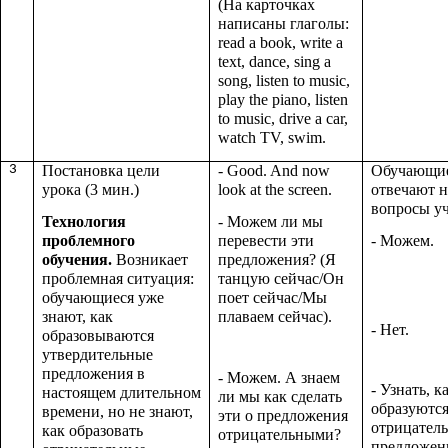
(На карточках
написаны глаголы:
read a book, write a
text, dance, sing a
song, listen to music,
play the piano, listen
to music, drive a car,
watch TV, swim.
3
Постановка цели
- Good. And now
Обучающи
урока (3 мин.)
look at the screen.
отвечают н
вопросы уч
Технология
- Можем ли мы
проблемного
перевести эти
- Можем.
обучения.
Возникает
предложения? (Я
проблемная ситуация:
танцую сейчас/Он
обучающиеся уже
поет сейчас/Мы
знают, как
плаваем сейчас).
- Нет.
образовываются
утвердительные
предложения в
- Можем. А знаем
- Узнать, к
настоящем длительном
ли мы как сделать
образуютс
времени, но не знают,
эти о предложения
отрицател
как образовать
отрицательными?
предложен