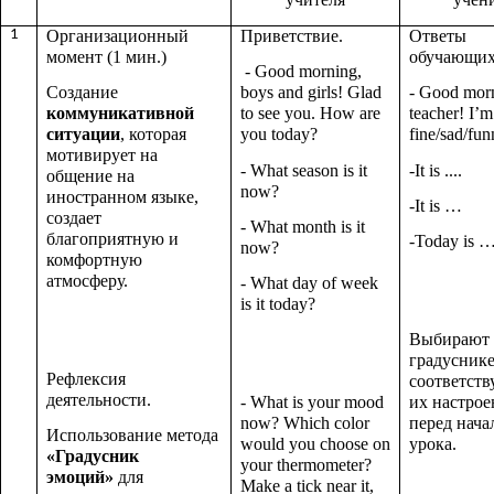
1
Организационный
Приветствие.
Ответы
момент (1 мин.)
обучающих
- Good morning,
Создание
boys and girls! Glad
- Good mor
коммуникативной
to see you. How are
teacher! I’m
ситуации
, которая
you today?
fine/sad/fu
мотивирует на
- What season is it
-It is ....
общение на
now?
иностранном языке,
-It is …
создает
- What month is it
благоприятную и
-Today is 
now?
комфортную
атмосферу.
- What day of week
is it today?
Выбирают 
градуснике
Рефлексия
соответст
деятельности.
- What is your mood
их настро
now? Which color
перед нача
Использование метода
would you choose on
урока.
«Градусник
your thermometer?
эмоций»
для
Make a tick near it,