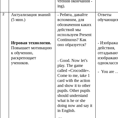
чтения окончания -
ing).
2
Актуализация знаний
- Ребята, давайте
Ответы
(5 мин.)
вспомним, для
обучающих
обозначения каких
действий мы
используем Present
Continuous? Как
Игровая технология.
- Изображ
оно образуется?
Повышает мотивацию
действия,
к обучению,
отгадывают
раскрепощает
изображаю
- Good. Now let’s
учеников.
однокласс
play. The game
called «Crocodile».
- You are 
Come to me, take 1
card with the action
and show it to other
pupils. Other pupils
should understand
what is he or she
doing now and say it
in English.