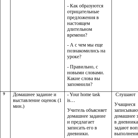
- Как образуются
отрицательные
предложения в
настоящем
длительном
времени?
- А с чем мы еще
познакомились на
уроке?
- Правильно, с
новыми словами.
Какие слова вы
запомнили?
9
Домашнее задание и
- Your home task
Слушают
выставление оценок (1
is…
Учащиеся
мин.)
Учитель объясняет
записываю
домашнее задание
домашнее 
и предлагает
в дневника
записать его в
задают во
дневники.
выполнен