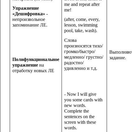
me and repeat after
Упражнение
me!
«Дешифровка» -
непроизвольное
(after, come, every,
запоминание ЛЕ.
lesson, swimming
pool, take, wash).
Слова
произносятся тихо/
громко/быстро/
Выполняю
медленно/ грустно/
задание.
Полифункциональное
радостно/
упражнение
на
удивленно и т.д.
отработку новых ЛЕ
- Now I will give
you some cards with
new words.
Complete the
sentences on the
screen with these
words.