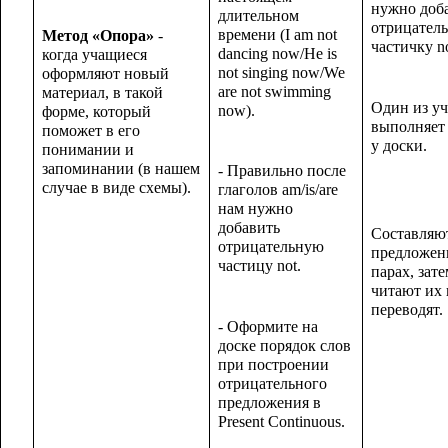
нужно доб
длительном
отрицател
времени (I am not
Метод «Опора»
-
частичку no
dancing now/He is
когда учащиеся
not singing now/We
оформляют новый
are not swimming
материал, в такой
Один из у
now).
форме, который
выполняет
поможет в его
у доски.
понимании и
запоминании (в нашем
- Правильно после
случае в виде схемы).
глаголов am/is/are
нам нужно
добавить
Составляю
отрицательную
предложен
частицу not.
парах, зате
читают их 
переводят.
- Оформите на
доске порядок слов
при построении
отрицательного
предложения в
Present Continuous.