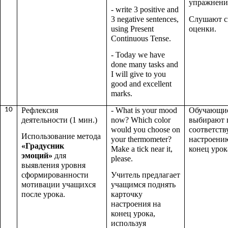
упражнени
- write 3 positive and
3 negative sentences,
Слушают с
using Present
оценки.
Continuous Tense.
- Today we have
done many tasks and
I will give to you
good and excellent
marks.
10
Рефлексия
- What is your mood
Обучающи
деятельности (1 мин.)
now? Which color
выбирают 
would you choose on
соответст
Использование метода
your thermometer?
настроени
«Градусник
Make a tick near it,
конец урок
эмоций»
для
please.
выявления уровня
сформированности
Учитель предлагает
мотивации учащихся
учащимся поднять
после урока.
карточку
настроения на
конец урока,
используя