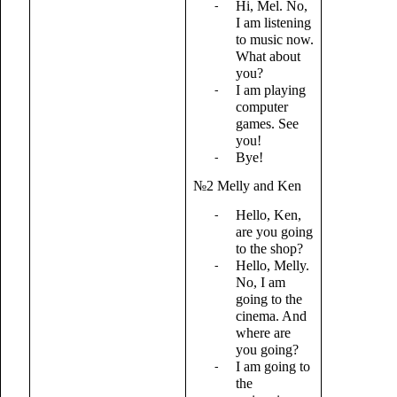
Hi, Mel. No,
I am listening
to music now.
What about
you?
I am playing
computer
games. See
you!
Bye!
№2 Melly and Ken
Hello, Ken,
are you going
to the shop?
Hello, Melly.
No, I am
going to the
cinema. And
where are
you going?
I am going to
the