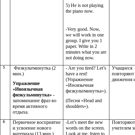
5) He is not playing
the piano now.
-Very good. Now,
we will work in one
group. I give you 1
paper. Write in 2
minutes what you are
not doing now.
5
Физкультминутка (2
- Are you tired? Let’s
Учащиеся
мин.)
have a rest!
повторяют
(Упражнение
движения и
Упражнение
«Иноязычная
«Иноязычная
физкультминутка»).
физкульминутка» -
запоминание фраз во
(Песня «Head and
время активного
shoulders»).
отдыха.
6
Первичное восприятие
-Let’s meet the new
Повторяют
и усвоение нового
words on the screen.
учителем х
материала (13 мин.)
Look at me, listen to