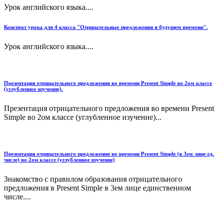
Урок английского языка....
Конспект урока для 4 класса "Отрицательные предложения в будущем времени".
Урок английского языка....
Презентация отрицательного предложения во времени Present Simple во 2ом классе
(углубленное изучение).
Презентация отрицательного предложения во времени Present
Simple во 2ом классе (углубленное изучение)...
Презентация отрицательного предложения во времени Present Simple (в 3ем лице ед.
числе) во 2ом классе (углубленное изучение)
Знакомство с правилом образования отрицательного
предложения в Present Simple в 3ем лице единственном
числе....