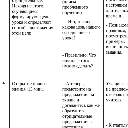
отрицательные.
(прием
настоящем
Исходя из этого,
проблемного
длительно
обучающиеся
обучения)
времени.
формулируют цель
— Нет, значит
урока и определяют
- Познаком
какова цель нашего
способы достижения
правилом,
сегодняшнего
этой цели.
посмотреть
урока?
примеры,
выполнить
задания.
- Правильно. Что
нам для этого
нужно сделать?
4
Открытие нового
- А теперь,
Учащиеся 
знания (13 мин.)
посмотрите на
на предло
предложения на
отвечают н
экране и
учителя.
догадайтесь как же
образуются
отрицательные
предложения в
- К глаголу
настоящем