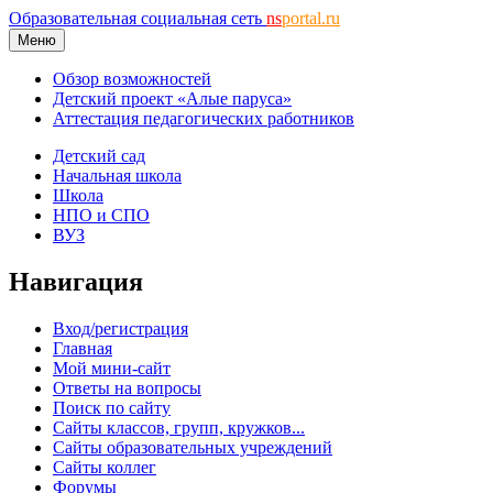
Образовательная социальная сеть
ns
portal.ru
Меню
Обзор возможностей
Детский проект «Алые паруса»
Аттестация педагогических работников
Детский сад
Начальная школа
Школа
НПО и СПО
ВУЗ
Навигация
Вход/регистрация
Главная
Мой мини-сайт
Ответы на вопросы
Поиск по сайту
Сайты классов, групп, кружков...
Сайты образовательных учреждений
Сайты коллег
Форумы