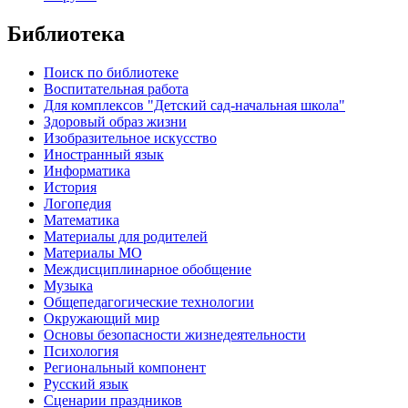
Библиотека
Поиск по библиотеке
Воспитательная работа
Для комплексов "Детский сад-начальная школа"
Здоровый образ жизни
Изобразительное искусство
Иностранный язык
Информатика
История
Логопедия
Математика
Материалы для родителей
Материалы МО
Междисциплинарное обобщение
Музыка
Общепедагогические технологии
Окружающий мир
Основы безопасности жизнедеятельности
Психология
Региональный компонент
Русский язык
Сценарии праздников