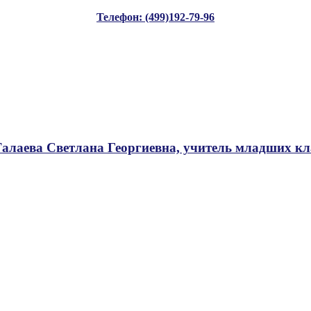
Телефон: (499)192-79-96
Талаева Светлана Георгиевна, учитель младших кл