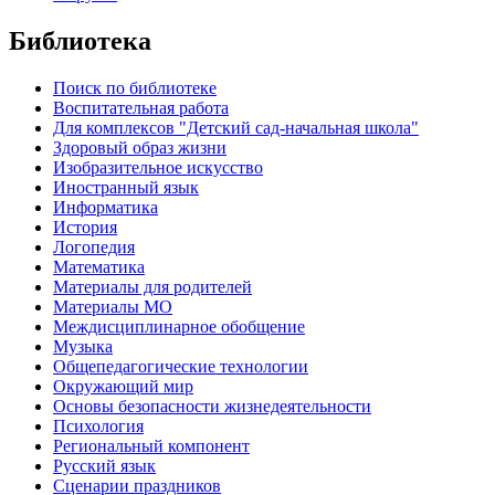
Библиотека
Поиск по библиотеке
Воспитательная работа
Для комплексов "Детский сад-начальная школа"
Здоровый образ жизни
Изобразительное искусство
Иностранный язык
Информатика
История
Логопедия
Математика
Материалы для родителей
Материалы МО
Междисциплинарное обобщение
Музыка
Общепедагогические технологии
Окружающий мир
Основы безопасности жизнедеятельности
Психология
Региональный компонент
Русский язык
Сценарии праздников