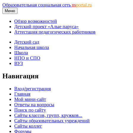
Образовательная социальная сеть
ns
portal.ru
Меню
Обзор возможностей
Детский проект «Алые паруса»
Аттестация педагогических работников
Детский сад
Начальная школа
Школа
НПО и СПО
ВУЗ
Навигация
Вход/регистрация
Главная
Мой мини-сайт
Ответы на вопросы
Поиск по сайту
Сайты классов, групп, кружков...
Сайты образовательных учреждений
Сайты коллег
Форумы