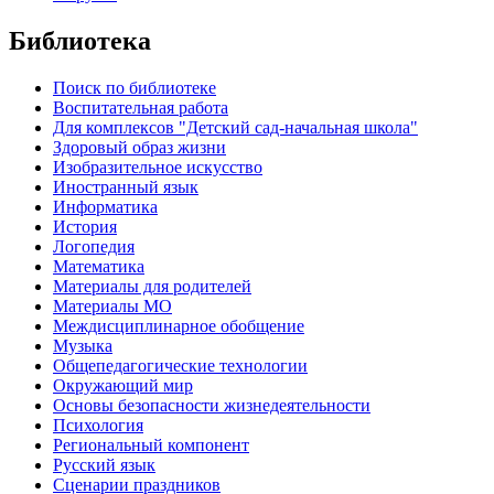
Библиотека
Поиск по библиотеке
Воспитательная работа
Для комплексов "Детский сад-начальная школа"
Здоровый образ жизни
Изобразительное искусство
Иностранный язык
Информатика
История
Логопедия
Математика
Материалы для родителей
Материалы МО
Междисциплинарное обобщение
Музыка
Общепедагогические технологии
Окружающий мир
Основы безопасности жизнедеятельности
Психология
Региональный компонент
Русский язык
Сценарии праздников