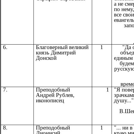
а не см
по нему
все свои
евангел
запо
6.
Благоверный великий
1
"Да 
князь Димитрий
объе
Донской
единым 
будем
русскую
врем
7.
Преподобный
1
"Я пове
Андрей Рублев,
зрачкам
иконописец
душу..."
В.Ш
8.
Преподобный
1
"... ни 
Дионисий
краю ми