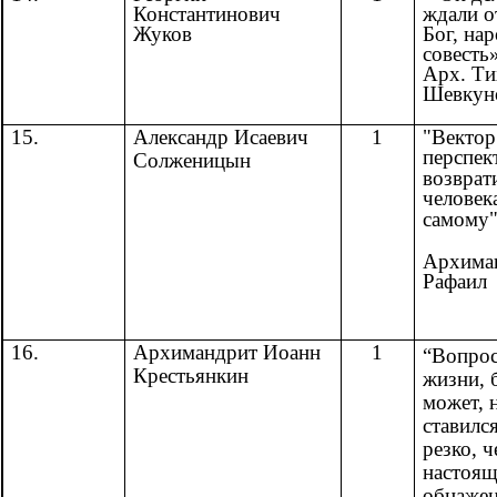
Константинович
ждали о
Жуков
Бог, нар
совесть»
Арх. Ти
Шевкун
"Вектор
15.
Александр Исаевич
1
перспек
Солженицын
возврат
человек
самому"
Архима
Рафаил
16.
Архимандрит Иоанн
1
“Вопрос
Крестьянкин
жизни, 
может, 
ставилс
резко, ч
настоящ
обнаже