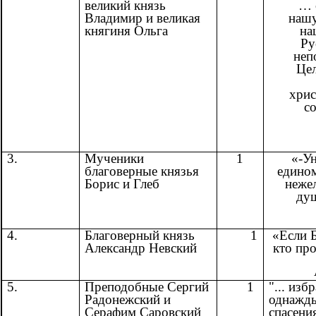
великий князь
… 
Владимир и великая
нашу
княгиня Ольга
на
Ру
неп
Цел
хрис
с
3.
Мученики
1
«-Ун
благоверные князья
едином
Борис и Глеб
неже
душ
4.
Благоверный князь
1
«Если Б
Александр Невский
кто про
Ап. 
5.
Преподобные Сергий
1
"... изб
Радонежский и
однажд
Серафим Саровский
спасени