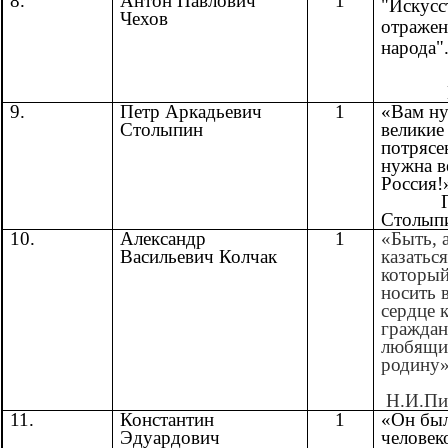
8.
Антон Павлович
1
"Искусс
Чехов
отраже
народа"
9.
Петр Аркадьевич
1
«Вам н
Столыпин
великие
потрясе
нужна в
Россия!
П.
Столып
10.
Александр
1
«Быть, а
Васильевич Колчак
казатьс
который
носить 
сердце 
граждан
любящи
родину»
Н.И.Пи
11.
Константин
1
«Он бы
Эдуардович
человек