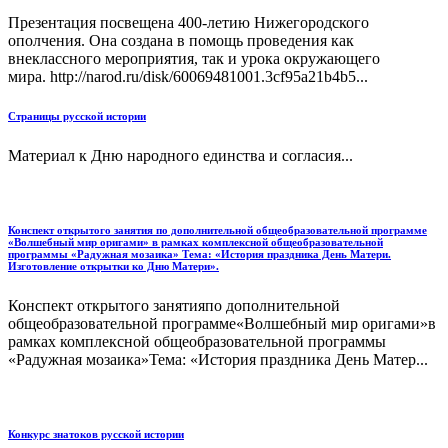
Презентация посвещена 400-летию Нижегородского
ополчения. Она создана в помощь проведения как
внеклассного мероприятия, так и урока окружающего
мира. http://narod.ru/disk/60069481001.3cf95a21b4b5...
Страницы русской истории
Материал к Дню народного единства и согласия...
Конспект открытого занятия по дополнительной общеобразовательной программе
«Волшебный мир оригами» в рамках комплексной общеобразовательной
программы «Радужная мозаика» Тема: «История праздника День Матери.
Изготовление открытки ко Дню Матери».
Конспект открытого занятияпо дополнительной
общеобразовательной программе«Волшебный мир оригами»в
рамках комплексной общеобразовательной программы
«Радужная мозаика»Тема: «История праздника День Матер...
Конкурс знатоков русской истории