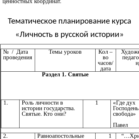
ценностных координат.
Тематическое планирование курса
«Личность в русской истории»
№ / Дата
Темы уроков
Кол –
Художе
проведения
во
педаго
часов/
и
дата
Раздел 1. 
1.
Роль личности в
1
«Где дух
истории государства.
Господень
Святые. Кто они?
свобода»
А
Павел
2.
Равноапостольные
1
“…Хри