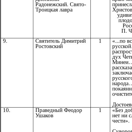
Радонежский. Свято-
принесл
Троицкая лавра
Христов
удиви
плодо
Росс
П. Ч
9.
Святитель Димитрий
1
«...по в
Ростовский
русско
распрос
дух Чет
Минеи…
рассказ
заключа
русског
народа
покаянн
очистит
Ф.
Достое
10.
Праведный Феодор
1
«Без до
Ушаков
нет ни с
чести».
А.
Суворо