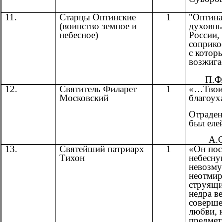
11.
Старцы Оптинские
1
"Оптина
(воинство земное и
духовн
небесное)
России,
соприко
с котор
возжига
П.Ф
12.
Святитель Филарет
1
«…Твои
Московский
благоу
Отраден
был ел
А.
13.
Святейший патриарх
1
«Он пос
Тихон
небесну
невозм
неотмир
струящи
недра в
соверш
любви, 
предмет