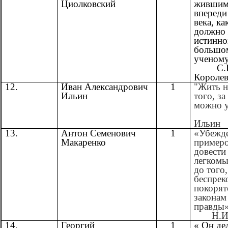
Циолковский
жившим
впереди
века, ка
должно
истинно
большо
ученому
С.П
Короле
12.
Иван Александрович
1
"Жить н
Ильин
того, за
можно у
И.
Ильин
13.
Антон Семенович
1
«Убежд
Макаренко
пример
довести
легком
до того,
беспрек
покорят
законам
правды»
Н.И. 
14.
Георгий
1
« Он дел