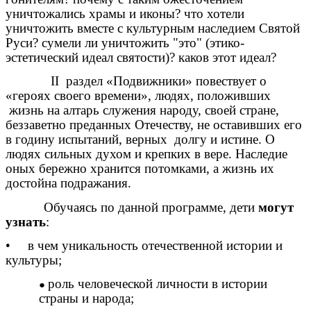
уничтожались храмы и иконы? что хотели
уничтожить вместе с культурным наследием Святой
Руси? сумели ли уничтожить "это" (этико-
эстетический идеал святости)? каков этот идеал?
II раздел «Подвижники» повествует о
«героях своего времени», людях, положивших
жизнь на алтарь служения народу, своей стране,
беззаветно преданных Отечеству, не оставивших его
в годину испытаний, верных долгу и истине. О
людях сильных духом и крепких в вере. Наследие
оных бережно хранится потомками, а жизнь их
достойна подражания.
Обучаясь по данной программе, дети
могут
узнать
:
• в чем уникальность отечественной истории и
культуры;
роль человеческой личности в истории
страны и народа;