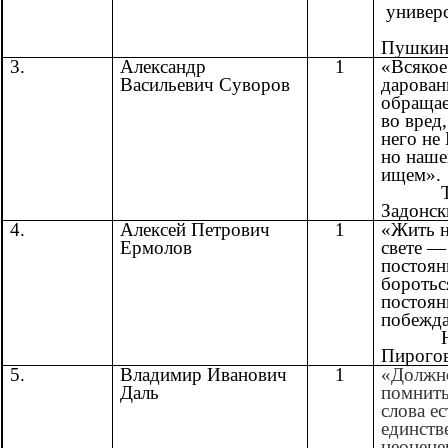
универс
А
Пушки
3.
Александр
1
«Всякое
Васильевич Суворов
дарован
обращае
во вред,
него не
но наше
ищем».
Тих
Задонск
4.
Алексей Петрович
1
«Жить н
Ермолов
свете —
постоян
боротьс
постоян
побежда
Н.
Пирого
5.
Владимир Иванович
1
«Должн
Даль
помнить
слова ес
единств
неоцене