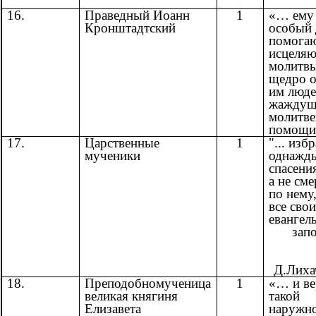
Г.
16.
Праведный Иоанн
1
«… ему 
Кронштадтский
особый 
помога
исцеля
молитвы
щедро о
им люде
жаждущ
молитв
помощи
17.
Царственные
1
"... изб
мученики
однажд
спасени
а не см
по нему
все свои
евангел
запо
Д.Лиха
18.
Преподобномученица
1
«… и ве
великая княгиня
такой
Елизавета
наружн