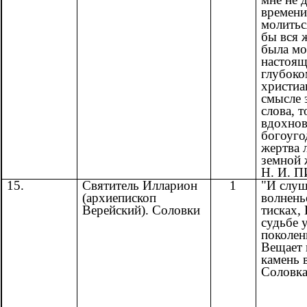
времени
молитьс
бы вся 
была мо
настоящ
глубоко
xpистиа
смысле 
слова, т
вдохнов
богоуго
жертва 
земной 
Н. И. 
15.
Святитель Илларион
1
"И слуш
(архиепископ
волнень
Верейский). Соловки
тисках, 
судьбе
поколен
Вещает
камень 
Соло