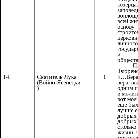
созерца
заповед
воплоще
всей жи
основу
строите
церковн
личного
государ
и
обществ
П
Флорен
14.
Святитель Лука
1
«…Вера 
(Войно-Ясенецки
вера, в
)
одним 
и моли
вот моя 
еще бы
лучше е
добрых 
добрых)
столько
жизни, 
мне не 