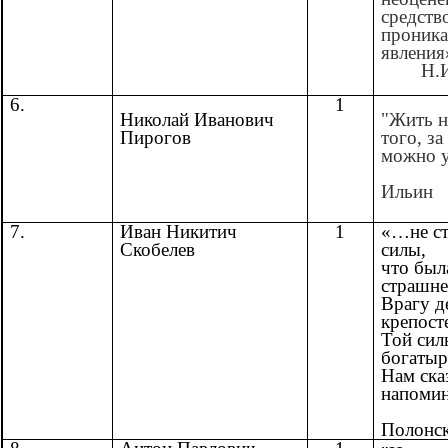
средств
проника
явления
Н.И.
6.
1
Николай Иванович
"Жить н
Пирогов
того, за
можно у
И.
Ильин
7.
Иван Никитич
1
«…
не с
Скобелев
силы,
что был
страшн
Врагу д
крепосте
Той сил
богатыр
Нам ск
напомин
Полонс