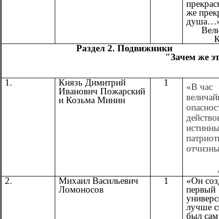
прекрас
же прек
душа…
Вел
К
Раздел 2.
"Зачем же 
1.
Князь Димитрий
1
«В час
Иванович Пожарский
велича
и Козьма Минин
опаснос
действо
истинн
патриот
отчизны
2.
Михаил Васильевич
1
«Он соз
Ломоносов
первый
универс
лучше с
был сам