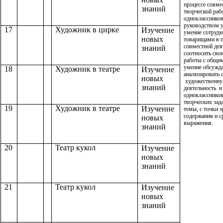
процессе совме
знаний
творческой ра
одноклассников
руководством у
17
Художник в цирке
Изучение
умение сотрудн
новых
товарищами в п
совместной дея
знаний
соотносить сво
работы с общи
умение обсужда
18
Художник в театре
Изучение
анализировать 
новых
художественн
знаний
деятельность и
одноклассников
творческих зад
19
Художник в театре
Изучение
темы, с точки 
содержания и с
новых
выражения.
знаний
20
Театр кукол
Изучение
новых
знаний
21
Театр кукол
Изучение
новых
знаний