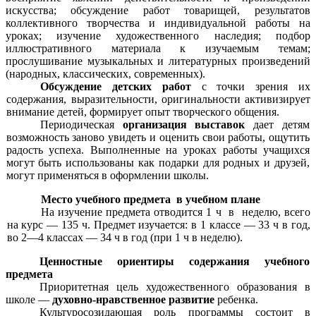
искусства; обсуждение работ товарищей, результатов
коллективного творчества и индивидуальной работы на
уроках; изучение художественного наследия; подбор
иллюстративного материала к изучаемым темам;
прослушивание музыкальных и литературных произведений
(народных, классических, современных).
Обсуждение детских работ
с точки зрения их
содержания, выразительности, оригинальности активизирует
внимание детей, формирует опыт творческого общения.
Периодическая
организация выставок
дает детям
возможность заново увидеть и оценить свои работы, ощутить
радость успеха. Выполненные на уроках работы учащихся
могут быть использованы как подарки для родных и друзей,
могут применяться в оформлении школы.
Место учебного предмета в учебном плане
На изучение предмета отводится 1 ч в неделю, всего
на курс — 135 ч. Предмет изучается: в 1 классе — 33 ч в год,
во 2—4 классах — 34 ч в год (при 1 ч в неделю).
Ценностные ориентиры содержания учебного
предмета
Приоритетная цель художественного образования в
школе —
духовно-нравственное развитие
ребенка.
Культуросозидающая роль программы состоит в