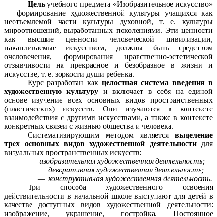
Цель
учебного предмета «Изобразительное искусство»
— формирование художественной культуры учащихся как
неотъемлемой части культуры духовной, т. е. культуры
мироотношений, выработанных поколениями. Эти ценности
как высшие ценности человеческой цивилизации,
накапливаемые искусством, должны быть средством
очеловечения, формирования нравственно-эстетической
отзывчивости на прекрасное и безобразное в жизни и
искусстве, т. е. зоркости души ребенка.
Курс разработан как
целостная система введения в
художественную культуру
и включает в себя на единой
основе изучение всех основных видов пространственных
(пластических) искусств. Они изучаются в контексте
взаимодействия с другими искусствами, а также в контексте
конкретных связей с жизнью общества и человека.
Систематизирующим методом является
выделение
трех основных видов художественной деятельности
для
визуальных пространственных искусств:
—
изобразительная художественная деятельность;
— декоративная художественная деятельность;
— конструктивная художественная деятельность.
Три способа художественного освоения
действительности в начальной школе выступают для детей в
качестве доступных видов художественной деятельности:
изображение, украшение, постройка. Постоянное