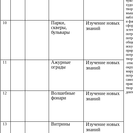
чувс
худо
твор
мыш
набл
и фа
Парки,
10
Изучение новых
сфор
скверы,
знаний
эсте
бульвары
потр
потр
обще
иску
прир
потр
твор
Ажурные
11
Изучение новых
отн
ограды
окр
знаний
миру
потр
само
прак
твор
деят
Волшебные
12
Изучение новых
фонари
знаний
Витрины
13
Изучение новых
знаний