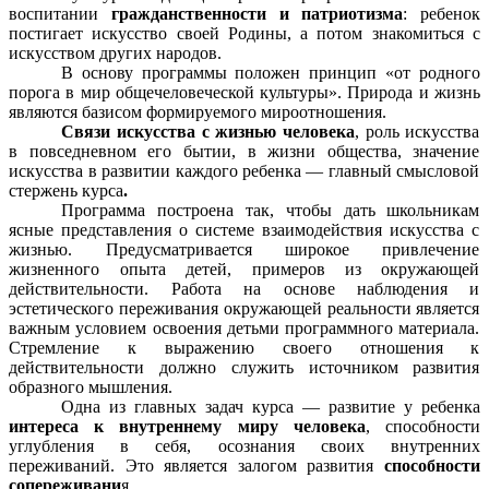
воспитании
гражданственности и патриотизма
: ребенок
постигает искусство своей Родины, а потом знакомиться с
искусством других народов.
В основу программы положен принцип «от родного
порога в мир общечеловеческой культуры». Природа и жизнь
являются базисом формируемого мироотношения.
Связи искусства с жизнью человека
, роль искусства
в повседневном его бытии, в жизни общества, значение
искусства в развитии каждого ребенка — главный смысловой
стержень курса
.
Программа построена так, чтобы дать школьникам
ясные представления о системе взаимодействия искусства с
жизнью. Предусматривается широкое привлечение
жизненного опыта детей, примеров из окружающей
действительности. Работа на основе наблюдения и
эстетического переживания окружающей реальности является
важным условием освоения детьми программного материала.
Стремление к выражению своего отношения к
действительности должно служить источником развития
образного мышления.
Одна из главных задач курса — развитие у ребенка
интереса к внутреннему миру человека
, способности
углубления в себя, осознания своих внутренних
переживаний. Это является залогом развития
способности
сопереживани
я.