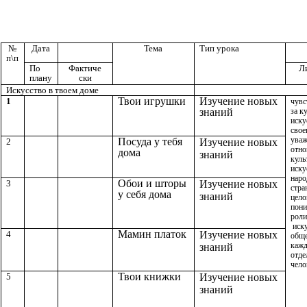
№
Дата
Тема
Тип урока
п\п
По
Фактиче
Л
плану
ски
Искусство в твоем доме
Твои игрушки
Изучение новых
1
чувс
знаний
за к
иску
свое
уваж
Посуда у тебя
2
Изучение новых
отно
дома
знаний
куль
иску
наро
Обои и шторы
3
Изучение новых
стра
у себя дома
знаний
цело
пони
роли
иску
Мамин платок
4
Изучение новых
обще
кажд
знаний
отде
чело
Твои книжки
5
Изучение новых
знаний