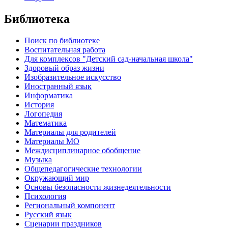
Библиотека
Поиск по библиотеке
Воспитательная работа
Для комплексов "Детский сад-начальная школа"
Здоровый образ жизни
Изобразительное искусство
Иностранный язык
Информатика
История
Логопедия
Математика
Материалы для родителей
Материалы МО
Междисциплинарное обобщение
Музыка
Общепедагогические технологии
Окружающий мир
Основы безопасности жизнедеятельности
Психология
Региональный компонент
Русский язык
Сценарии праздников