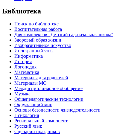
Библиотека
Поиск по библиотеке
Воспитательная работа
Для комплексов "Детский сад-начальная школа"
Здоровый образ жизни
Изобразительное искусство
Иностранный язык
Информатика
История
Логопедия
Математика
Материалы для родителей
Материалы МО
Междисциплинарное обобщение
Музыка
Общепедагогические технологии
Окружающий мир
Основы безопасности жизнедеятельности
Психология
Региональный компонент
Русский язык
Сценарии праздников