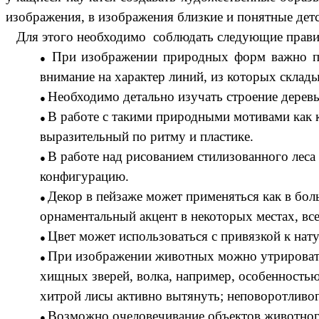
изображения, в изображения близкие и понятные де
Для этого необходимо соблюдать следующие прави
При изображении природных форм важно по
внимание на характер линий, из которых склады
Необходимо детально изучать строение деревье
В работе с такими природными мотивами как к
выразительный по ритму и пластике.
В работе над рисованием стилизованного леса
конфигурацию.
Декор в пейзаже может применяться как в бол
орнаментальный акцент в некоторых местах, все
Цвет может использоваться с привязкой к нат
При изображении животных можно утрировать 
хищных зверей, волка, например, особенностью 
хитрой лисы активно вытянуть; неповоротливог
Возможно очеловечивание объектов животного