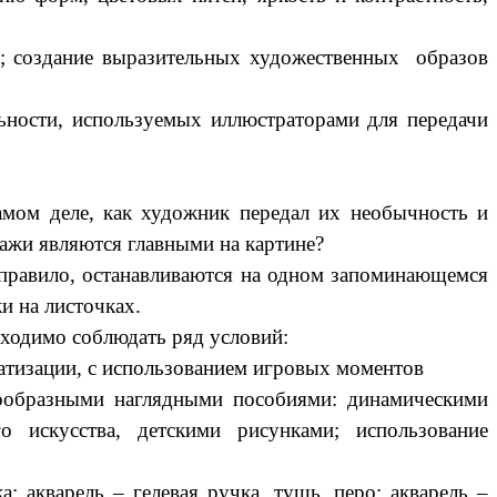
я; создание выразительных художественных образов
ьности, используемых иллюстраторами для передачи
амом деле, как художник передал их необычность и
ажи являются главными на картине?
равило, останавливаются на одном запоминающемся
ки на листочках.
бходимо соблюдать ряд условий:
атизации, с использованием игровых моментов
знообразными наглядными пособиями: динамическими
 искусства, детскими рисунками; использование
 акварель – гелевая ручка, тушь, перо; акварель –