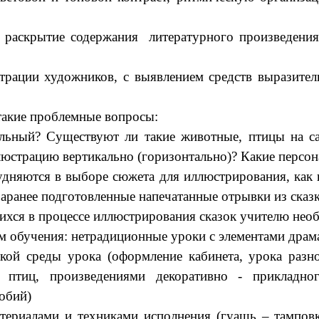
то раскрытие содержания литературного произведени
трации художников, с выявлением средств выразител
такие проблемные вопросы:
альный? Существуют ли такие животные, птицы на с
юстрацию вертикально (горизонтально)? Какие персон
яются в выборе сюжета для иллюстрирования, как п
аранее подготовленные напечатанные отрывки из сказ
ихся в процессе иллюстрирования сказок учителю нео
 обучения: нетрадиционные уроки с элементами драм
еской среды урока (оформление кабинета, урока ра
птиц, произведениями декоративно - прикладного
обий)
ериалами и техниками исполнения (гуашь – тамповка;