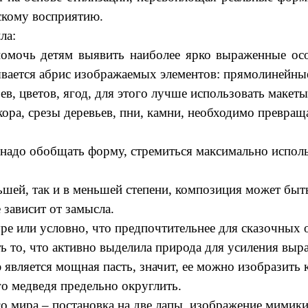
тскому восприятию.
ла:
мочь детям выявить наиболее ярко выраженные особ
вается абрис изображаемых элементов: прямолинейные, 
в, цветов, ягод, для этого лучше использовать макет
ора, срезы деревьев, пни, камни, необходимо превращ
 надо обобщать форму, стремиться максимально исполь
ьшей, так и в меньшей степени, композиция может быт
 зависит от замысла.
уре или условно, что предпочтительнее для сказочных 
то, что активно выделила природа для усиления выра
является мощная пасть, значит, ее можно изобразить к
о медведя предельно округлить.
 мира – постановка на две лапы, изображение мимики,