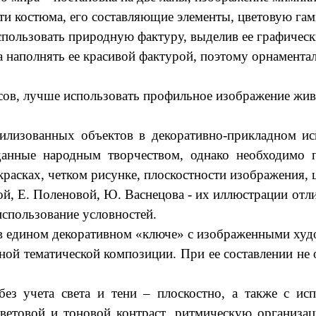
и костюма, его составляющие элементы, цветовую гам
ользовать природную фактуру, выделив ее графически
 а наполнять ее красивой фактурой, поэтому орнамент
ов, лучше использовать профильное изображение жив
илизованных объектов в декоративно-прикладном иск
анные народным творчеством, однако необходимо п
красках, четком рисунке, плоскостности изображения, 
, Е. Поленовой, Ю. Васнецова - их иллюстрации отли
использование условностей.
 едином декоративном «ключе» с изображенными худо
ной тематической композиции. При ее составлении не
без учета света и тени – плоскостно, а также с ис
етовой и тоновой контраст, ритмическую организац