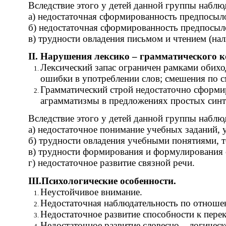
Вследствие этого у детей данной группы наблюд
а) недостаточная сформированность предпосылок
б) недостаточная сформированность предпосыл
в) трудности овладения письмом и чтением (н
II. Нарушения лексико – грамматического к
Лексический запас ограничен рамками обихо
ошибки в употреблении слов; смешения по с
Грамматический строй недостаточно сформи
аграмматизмы в предложениях простых синт
Вследствие этого у детей данной группы наблюд
а) недостаточное понимание учебных заданий, у
б) трудности овладения учебными понятиями, 
в) трудности формирования и формулирования 
г) недостаточное развитие связной речи.
III.Психологические особенности.
Неустойчивое внимание.
Недостаточная наблюдательность по отноше
Недостаточное развитие способности к пере
Недостаточное развитие словесно – логичес