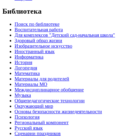
Библиотека
Поиск по библиотеке
Воспитательная работа
Для комплексов "Детский сад-начальная школа"
Здоровый образ жизни
Изобразительное искусство
Иностранный язык
Информатика
История
Логопедия
Математика
Материалы для родителей
Материалы МО
Междисциплинарное обобщение
Музыка
Общепедагогические технологии
Окружающий мир
Основы безопасности жизнедеятельности
Психология
Региональный компонент
Русский язык
Сценарии праздников