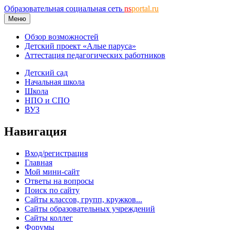
Образовательная социальная сеть
ns
portal.ru
Меню
Обзор возможностей
Детский проект «Алые паруса»
Аттестация педагогических работников
Детский сад
Начальная школа
Школа
НПО и СПО
ВУЗ
Навигация
Вход/регистрация
Главная
Мой мини-сайт
Ответы на вопросы
Поиск по сайту
Сайты классов, групп, кружков...
Сайты образовательных учреждений
Сайты коллег
Форумы