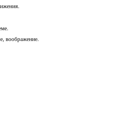
вижения.
еме.
е, воображение.