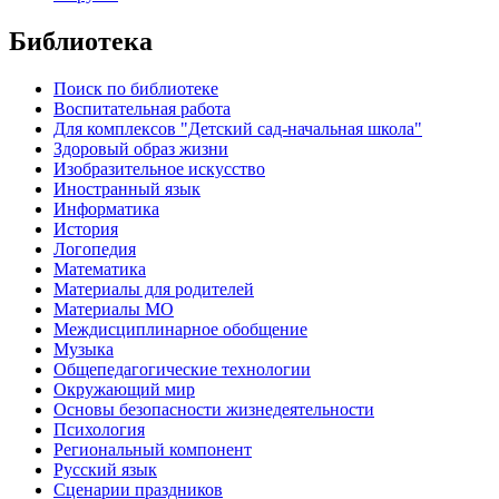
Библиотека
Поиск по библиотеке
Воспитательная работа
Для комплексов "Детский сад-начальная школа"
Здоровый образ жизни
Изобразительное искусство
Иностранный язык
Информатика
История
Логопедия
Математика
Материалы для родителей
Материалы МО
Междисциплинарное обобщение
Музыка
Общепедагогические технологии
Окружающий мир
Основы безопасности жизнедеятельности
Психология
Региональный компонент
Русский язык
Сценарии праздников