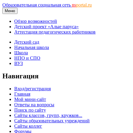
Образовательная социальная сеть
ns
portal.ru
Меню
Обзор возможностей
Детский проект «Алые паруса»
Аттестация педагогических работников
Детский сад
Начальная школа
Школа
НПО и СПО
ВУЗ
Навигация
Вход/регистрация
Главная
Мой мини-сайт
Ответы на вопросы
Поиск по сайту
Сайты классов, групп, кружков...
Сайты образовательных учреждений
Сайты коллег
Форумы