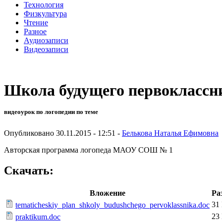
Технология
Физкультура
Чтение
Разное
Аудиозаписи
Видеозаписи
Школа будущего первоклассн
видеоурок по логопедии по теме
Опубликовано 30.11.2015 - 12:51 -
Белькова Наталья Ефимовна
Авторская программа логопеда МАОУ СОШ № 1
Скачать:
Вложение
Ра
31
tematicheskiy_plan_shkoly_budushchego_pervoklassnika.doc
23
praktikum.doc