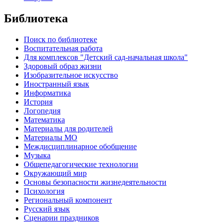
Библиотека
Поиск по библиотеке
Воспитательная работа
Для комплексов "Детский сад-начальная школа"
Здоровый образ жизни
Изобразительное искусство
Иностранный язык
Информатика
История
Логопедия
Математика
Материалы для родителей
Материалы МО
Междисциплинарное обобщение
Музыка
Общепедагогические технологии
Окружающий мир
Основы безопасности жизнедеятельности
Психология
Региональный компонент
Русский язык
Сценарии праздников