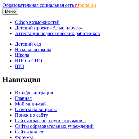
Образовательная социальная сеть
ns
portal.ru
Меню
Обзор возможностей
Детский проект «Алые паруса»
Аттестация педагогических работников
Детский сад
Начальная школа
Школа
НПО и СПО
ВУЗ
Навигация
Вход/регистрация
Главная
Мой мини-сайт
Ответы на вопросы
Поиск по сайту
Сайты классов, групп, кружков...
Сайты образовательных учреждений
Сайты коллег
Форумы