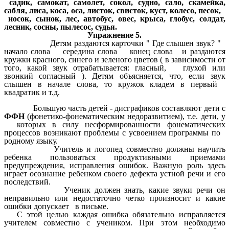
садик, самокат, самолет, сокол, судно, сало, скамейка,
сабля, лиса, коса, оса, листок, свисток, куст, колесо, песок,
носок, сынок, лес, автобус, овес, крыса, глобус, солдат,
лесник, сосны, пылесос, судья.
Упражнение 5.
Детям раздаются карточки " Где слышен звук? "
начало слова середина слова конец слова и раздаются
кружки красного, синего и зеленого цветов ( в зависимости от
того, какой звук отрабатывается: гласный, глухой или
звонкий согласный ). Детям объясняется, что, если звук
слышен в начале слова, то кружок кладем в первый
квадратик и т.д.
Большую часть детей - дисграфиков составляют дети с
ФФН
(фонетико-фонематическим недоразвитием), т.е. дети, у
которых в силу несформированности фонематических
процессов возникают проблемы с усвоением программы по
родному языку.
Учитель и логопед совместно должны научить
ребенка пользоваться продуктивными приемами
предупреждения, исправления ошибок. Важную роль здесь
играет осознание ребенком своего дефекта устной речи и его
последствий.
Ученик должен знать, какие звуки речи он
неправильно или недостаточно четко произносит и какие
ошибки допускает в письме.
С этой целью каждая ошибка обязательно исправляется
учителем совместно с учеником. При этом необходимо