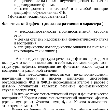
перенесение на письмо неумения различать сначала
коррелирующие фонемы;
затем фонемы - в сильной и в слабой позиции
дисграфия, обусловленная
ФН
( фонематическим недоразвитием )
Фонетический дефект ( дислалия различного характера )
несформированность произносительной стороны
речи
легкая степень недоразвития фонематического слуха
и восприятия
специфические логопедические ошибки на письме ("
как говорю- так и пишу")
Анализируя структуры речевых дефектов приходим к
выводу, что все они включают в себя как составляющую часть
структуры дефекта: недоразвитие фонематического слуха и
восприятия в различной степени .
Для преодоления недостатков звукопроизношения,
нарушений чтения и письма (дислексии, дисграфии
обусловленной
ФН
и
ФФН
) необходимым этапом в работе с
детьми- логопатами является: развитие фонематического
слуха и восприятия)
Но что же такое фонематический слух и фонематическое
восприятие? Корнем слова фонематический является -фонем-
(греч.- звук речи). Фонема, звук, буква. Какова взаимосвязь
этих трех элементов?
Буква- графический знак, входящий в азбуку, в алфавит (