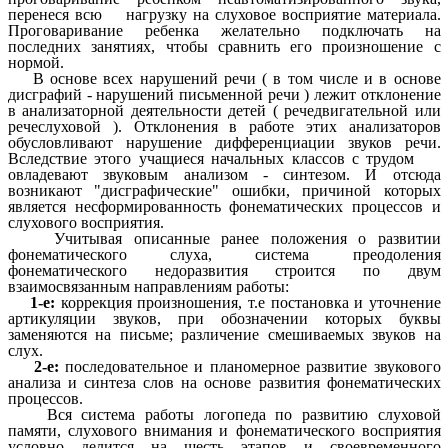
перенеся всю нагрузку на слуховое восприятие материала.
Проговаривание ребенка желательно подключать на
последних занятиях, чтобы сравнить его произношение с
нормой.
В основе всех нарушений речи ( в том числе и в основе
дисграфий - нарушений письменной речи ) лежит отклонение
в анализаторной деятельности детей ( речедвигательной или
речеслуховой ). Отклонения в работе этих анализаторов
обусловливают нарушение дифференциации звуков речи.
Вследствие этого учащиеся начальных классов с трудом
овладевают звуковым анализом - синтезом. И отсюда
возникают "дисграфические" ошибки, причиной которых
является несформированность фонематических процессов и
слухового восприятия.
Учитывая описанные ранее положения о развитии
фонематического слуха, система преодоления
фонематического недоразвития строится по двум
взаимосвязанным направлениям работы:
1-е:
коррекция произношения, т.е постановка и уточнение
артикуляции звуков, при обозначении которых буквы
заменяются на письме; различение смешиваемых звуков на
слух.
2-е:
последовательное и планомерное развитие звукового
анализа и синтеза слов на основе развития фонематических
процессов.
Вся система работы логопеда по развитию слуховой
памяти, слухового внимания и фонематического восприятия
условно делится на шесть этапов и своевременного