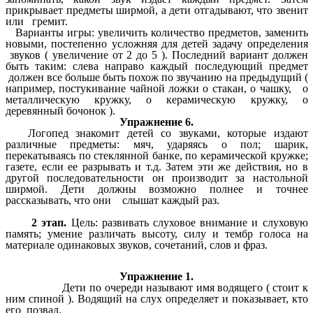
прикрывает предметы ширмой, а дети отгадывают, что звенит
или гремит.
Варианты игры: увеличить количество предметов, заменить
новыми, постепенно усложняя для детей задачу определения
звуков ( увеличение от 2 до 5 ). Последний вариант должен
быть таким: слева направо каждый последующий предмет
должен все больше быть похож по звучанию на предыдущий (
например, постукивание чайной ложки о стакан, о чашку, о
металлическую кружку, о керамическую кружку, о
деревянный бочонок ).
Упражнение 6.
Логопед знакомит детей со звуками, которые издают
различные предметы: мяч, ударяясь о пол; шарик,
перекатываясь по стеклянной банке, по керамической кружке;
газете, если ее разрывать и т.д. Затем эти же действия, но в
другой последовательности он производит за настольной
ширмой. Дети должны возможно полнее и точнее
рассказывать, что они слышат каждый раз.
2 этап.
Цель: развивать слуховое внимание и слуховую
память; умение различать высоту, силу и тембр голоса на
материале одинаковых звуков, сочетаний, слов и фраз.
Упражнение 1.
Дети по очереди называют имя водящего ( стоит к
ним спиной ). Водящий на слух определяет и показывает, кто
его позвал.