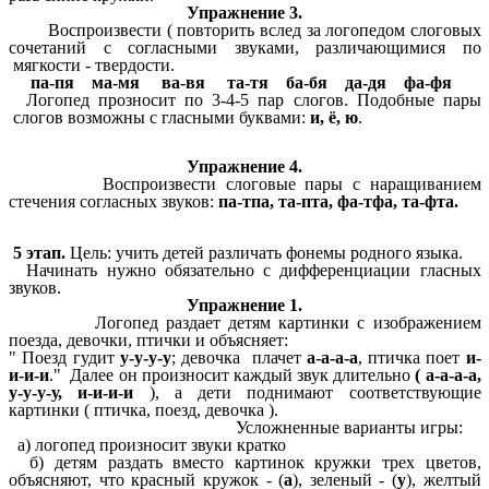
Упражнение 3.
Воспроизвести ( повторить вслед за логопедом слоговых
сочетаний с согласными звуками, различающимися по
мягкости - твердости.
па-пя ма-мя ва-вя та-тя ба-бя да-дя фа-фя
Логопед прозносит по 3-4-5 пар слогов. Подобные пары
слогов возможны с гласными буквами:
и, ё, ю
.
Упражнение 4.
Воспроизвести слоговые пары с наращиванием
стечения согласных звуков:
па-тпа, та-пта, фа-тфа, та-фта.
5 этап.
Цель: учить детей различать фонемы родного языка.
Начинать нужно обязательно с дифференциации гласных
звуков.
Упражнение 1.
Логопед раздает детям картинки с изображением
поезда, девочки, птички и объясняет:
" Поезд гудит
у-у-у-у
; девочка плачет
а-а-а-а
, птичка поет
и-
и-и-и
." Далее он произносит каждый звук длительно
( а-а-а-а,
у-у-у-у, и-и-и-и
), а дети поднимают соответствующие
картинки ( птичка, поезд, девочка ).
Усложненные варианты игры:
а) логопед произносит звуки кратко
б) детям раздать вместо картинок кружки трех цветов,
объясняют, что красный кружок - (
а
), зеленый - (
у
), желтый