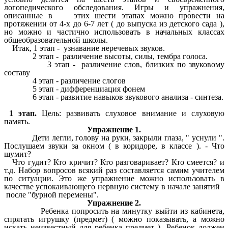
логопедического обследования. Игры и упражнения,
описанные в этих шести этапах можно провести на
протяжении от 4-х до 6-7 лет ( до выпуска из детского сада ),
но можно и частично использовать в начальных классах
общеобразовательной школы.
Итак, 1 этап - узнавание неречевых звуков.
2 этап - различение высоты, силы, тембра голоса.
3 этап - различение слов, близких по звуковому
составу
4 этап - различение слогов
5 этап - дифференциация фонем
6 этап - развитие навыков звукового анализа - синтеза.
1 этап.
Цель: развивать слуховое внимание и слуховую
память.
Упражнение 1.
Дети легли, голову на руки, закрыли глаза, " уснули ".
Послушаем звуки за окном ( в коридоре, в классе ). - Что
шумит?
Что гудит? Кто кричит? Кто разговаривает? Кто смеется? и
т.д. Набор вопросов всякий раз составляется самим учителем
по ситуации. Это же упражнение можно использовать в
качестве успокаивающего нервную систему в начале занятий
после "бурной перемены".
Упражнение 2.
Ребенка попросить на минутку выйти из кабинета,
спрятать игрушку (предмет) ( можно показывать, а можно
искать неизвестный для ребенка предмет ). Ребенок должен