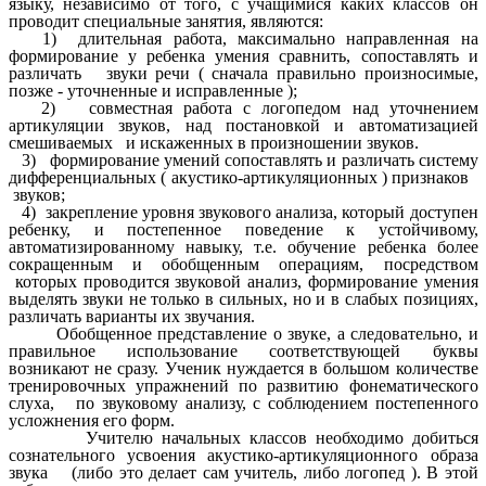
языку, независимо от того, с учащимися каких классов он
проводит специальные занятия, являются:
1) длительная работа, максимально направленная на
формирование у ребенка умения сравнить, сопоставлять и
различать звуки речи ( сначала правильно произносимые,
позже - уточненные и исправленные );
2) совместная работа с логопедом над уточнением
артикуляции звуков, над постановкой и автоматизацией
смешиваемых и искаженных в произношении звуков.
3) формирование умений сопоставлять и различать систему
дифференциальных ( акустико-артикуляционных ) признаков
звуков;
4) закрепление уровня звукового анализа, который доступен
ребенку, и постепенное поведение к устойчивому,
автоматизированному навыку, т.е. обучение ребенка более
сокращенным и обобщенным операциям, посредством
которых проводится звуковой анализ, формирование умения
выделять звуки не только в сильных, но и в слабых позициях,
различать варианты их звучания.
Обобщенное представление о звуке, а следовательно, и
правильное использование соответствующей буквы
возникают не сразу. Ученик нуждается в большом количестве
тренировочных упражнений по развитию фонематического
слуха, по звуковому анализу, с соблюдением постепенного
усложнения его форм.
Учителю начальных классов необходимо добиться
сознательного усвоения акустико-артикуляционного образа
звука (либо это делает сам учитель, либо логопед ). В этой