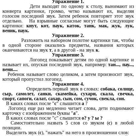
Упражнение 1.
Дети выходят по одному к столу, вынимают из
конверта картинки, громко, четко называют их, выделяя
голосом последний звук. Затем ребенок повторяет этот звук
отдельно. На взрывные согласные могут быть следующие
картинки:
кнут, кот, паук, каток, танк, мак, жук, лук,
веник, паук.
Упражнение 2.
Разложить на наборном полотне картинки так, чтобы
в одной стороне оказались предметы, названия которых
оканчиваются на звук
т
, а в другой - на звук
к
.
Упражнение 3.
Логопед показывает детям по одной картинке и
называет их, опуская последний звук, например:
тан..., пау...,
вени....
Ребенок называет слово целиком, а затем произносит звук,
который пропустил логопед.
Упражнение 4.
Определить первый звук в словах:
собака, солнце,
сыр, самолет, санки, скамейка, сухари, скала, свечка,
спорт, сапоги, салат, сахар, сын, сом, сучок, свекла, сон.
В каких словах после "
с
" слышится
а
?
Логопед еще раз медленно читает слова, дети поднимают
карточку с изображением буквы "
а
".
В каких словах после "с" слышится
о? у ? ы ?
Самостоятельно назвать 5 слов со звуком (
с
) в любой
позиции.
Выделить звук (
с
), "нажать" на него в произношении слов: