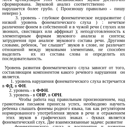
сформирована. Звуковой анализ соответственно
нарушается более грубо. ( Произношу правильно - пишу
неверно ).
3. уровень - глубокое фонематическое недоразвитие (
низкий уровень фонематического слуха ) : нечеткое
различение фонем в собственной и в чужой речи ( глухих или
звонких, свистящих или аффрикат ); неподготовленность к
элементарным формам звукового анализа и синтеза;
затруднения при анализе звукового состава речи. Другими
словами, ребенок, "не слышит" звуков в слове, не различает
отношений между звуковыми элементами, не способен
выделить их из состава слова и определить их
последовательность.
Уровень развития фонематического слуха зависит от того,
составляющим компонентом какого речевого нарушения он
является.
1. уровень нарушения фонематического слуха встречается
в
ФД
, в
ФН
.
2. уровень - в
ФФН
.
3. уровень - в
ОНР
, в
ОРН
.
Чтобы работа над правильным произношением, над
грамотным письмом принесла успех, необходимо научить
ребенка слышать фонемы родного языка, так как регулятором
нормированного употребления звуков в речи и отражением
этих звуков в графических знаках - буквах является
фонематический слух. Две взаимосвязанные задачи: развитие
фонематического слуха и восприятия и развитие