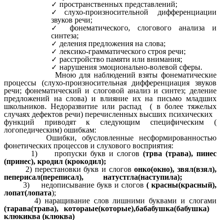
пространственных представлений;
слухо-произносительной дифференциации
звуков речи;
фонематического, слогового анализа и
синтеза;
деления предложения на слова;
лексико-грамматического строя речи;
расстройство памяти или внимания;
нарушения эмоционально-волевой сферы.
Мною для наблюдений взяты фонематические
процессы (слухо-произносительная дифференциация звуков
речи; фонематический и слоговой анализ и синтез; деление
предложений на слова) и влияние их на письмо младших
школьников. Недоразвитие или распад ( в более тяжелых
случаях дефектов речи) перечисленных высших психических
функций приводят к следующим специфическим (
логопедическим) ошибкам:
Ошибки, обусловленные несформированностью
фонетических процессов и слухового восприятия:
1) пропуски букв и слогов
(трва (трава), пинес
(принес), кродил (крокодил);
2) перестановки букв и слогов
онко(окно), звял(взял),
пеперисал(переписал), натустгла(наступила);
3) недописывание букв и слогов
( красны(красный),
лопат(лопата
);
4) наращивание слов лишними буквами и слогами
(тарава(трава), котораые(которые),бабабушка(бабушка)
клюкиква (клюква)