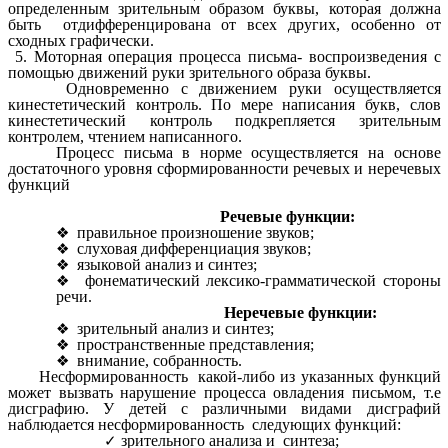
определенным зрительным образом буквы, которая должна
быть отдифференцирована от всех других, особенно от
сходных графически.
5. Моторная операция процесса письма- воспроизведения с
помощью движений руки зрительного образа буквы.
Одновременно с движением руки осуществляется
кинестетический контроль. По мере написания букв, слов
кинестетический контроль подкрепляется зрительным
контролем, чтением написанного.
Процесс письма в норме осуществляется на основе
достаточного уровня сформированности речевых и неречевых
функций
Речевые функции:
правильное произношение звуков;
слуховая дифференциация звуков;
языковой анализ и синтез;
фонематический лексико-грамматической стороны
речи.
Неречевые функции:
зрительный анализ и синтез;
пространственные представления;
внимание, собранность.
Несформированность какой-либо из указанных функций
может вызвать нарушение процесса овладения письмом, т.е
дисграфию. У детей с различными видами дисграфий
наблюдается несформированность следующих функций:
зрительного анализа и синтеза;