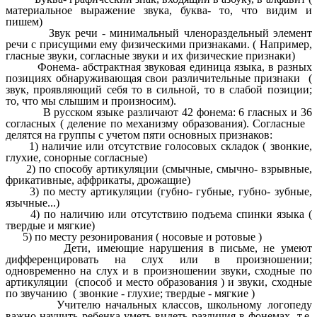
материальное выражение звука, буква- то, что видим и
пишем)
Звук речи - минимальный членораздельный элемент
речи с присущими ему физическими признаками. ( Например,
гласные звуки, согласные звуки и их физические признаки)
Фонема- абстрактная звуковая единица языка, в разных
позициях обнаруживающая свои различительные признаки (
звук, проявляющий себя то в сильной, то в слабой позиции;
то, что мы слышим и произносим).
В русском языке различают 42 фонема: 6 гласных и 36
согласных ( деление по механизму образования). Согласные
делятся на группы с учетом пяти основных признаков:
1) наличие или отсутствие голосовых складок ( звонкие,
глухие, сонорные согласные)
2) по способу артикуляции (смычные, смычно- взрывные,
фрикативные, аффрикаты, дрожащие)
3) по месту артикуляции (губно- губные, губно- зубные,
язычные...)
4) по наличию или отсутствию подъема спинки языка (
твердые и мягкие)
5) по месту резонирования ( носовые и ротовые )
Дети, имеющие нарушения в письме, не умеют
дифференцировать на слух или в произношении;
одновременно на слух и в произношении звуки, сходные по
артикуляции (способ и место образования ) и звуки, сходные
по звучанию ( звонкие - глухие; твердые - мягкие )
Учителю начальных классов, школьному логопеду
важно научить ребенка уметь видеть различия в фонемах, т.е.