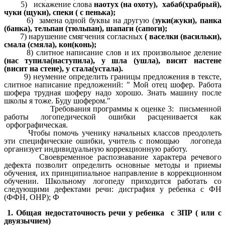
5) искажение слова
наотух (на охоту), хабаб(храбрый),
чуки (щуки), спеки ( с пенька);
6) замена одной буквы на другую (
зуки(жуки), панка
(банка), тельпан (тюльпан), шапаги (сапоги);
7) нарушение смягчения согласных
( васелки (васильки),
смала (смяла), кон(конь);
8) слитное написание слов и их произвольное деление
(нас тупила(наступила), у шла (ушла), висит настене
(висит на стене), у стала(устала).
9) неумение определить границы предложения в тексте,
слитное написание предложений: " Мой отец шофер. Работа
шофера трудная шоферу надо хорошо. Знать машину после
школы я тоже. Буду шофером."
Требования программы к оценке 3: письменной
работы логопедической ошибки расценивается как
орфографическая.
Чтобы помочь ученику начальных классов преодолеть
эти специфические ошибки, учитель с помощью логопеда
организует индивидуальную коррекционную работу.
Своевременное распознавание характера речевого
дефекта позволит определить основные методы и приемы
обучения, их принципиальное направление в коррекционном
обучении. Школьному логопеду приходится работать со
следующими дефектами речи: дисграфия у ребенка с ФН
(ФФН, ОНР); Ф
1. Общая недостаточность речи у ребенка с ЗПР ( или с
двуязычием)