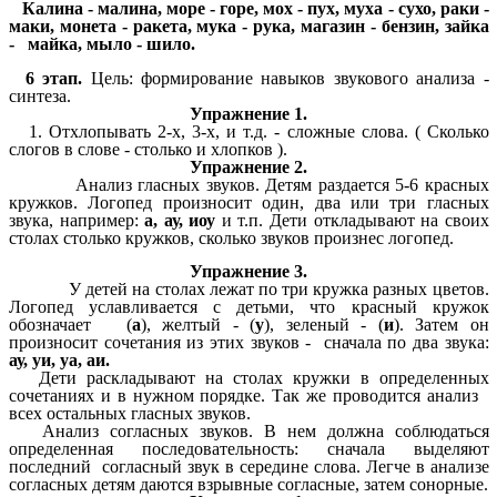
Калина - малина, море - горе, мох - пух, муха - сухо, раки -
маки, монета - ракета, мука - рука, магазин - бензин, зайка
- майка, мыло - шило.
6 этап.
Цель: формирование навыков звукового анализа -
синтеза.
Упражнение 1.
1. Отхлопывать 2-х, 3-х, и т.д. - сложные слова. ( Сколько
слогов в слове - столько и хлопков ).
Упражнение 2.
Анализ гласных звуков. Детям раздается 5-6 красных
кружков. Логопед произносит один, два или три гласных
звука, например:
а, ау, иоу
и т.п. Дети откладывают на своих
столах столько кружков, сколько звуков произнес логопед.
Упражнение 3.
У детей на столах лежат по три кружка разных цветов.
Логопед уславливается с детьми, что красный кружок
обозначает (
а
), желтый - (
у
), зеленый - (
и
). Затем он
произносит сочетания из этих звуков - сначала по два звука:
ау, уи, уа, аи.
Дети раскладывают на столах кружки в определенных
сочетаниях и в нужном порядке. Так же проводится анализ
всех остальных гласных звуков.
Анализ согласных звуков. В нем должна соблюдаться
определенная последовательность: сначала выделяют
последний согласный звук в середине слова. Легче в анализе
согласных детям даются взрывные согласные, затем сонорные.