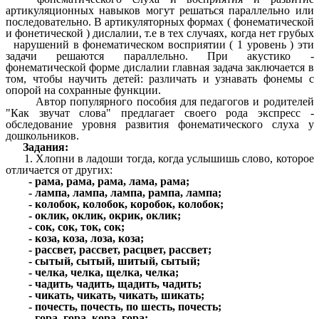
артикуляционных навыков могут решаться параллельно или
последовательно. В артикуляторных формах ( фонематической
и фонетической ) дислалии, т.е в тех случаях, когда нет грубых
нарушений в фонематическом восприятии ( 1 уровень ) эти
задачи решаются параллельно. При акустико -
фонематической форме дислалии главная задача заключается в
том, чтобы научить детей: различать и узнавать фонемы с
опорой на сохранные функции.
Автор популярного пособия для педагогов и родителей
"Как звучат слова" предлагает своего рода экспресс -
обследование уровня развития фонематического слуха у
дошкольников.
Задания:
1. Хлопни в ладоши тогда, когда услышишь слово, которое
отличается от других:
- рама, рама, рама, лама, рама;
- лампа, лампа, лампа, рампа, лампа;
- колобок, колобок, коробок, колобок;
- оклик, оклик, окрик, оклик;
- сок, сок, ток, сок;
- коза, коза, лоза, коза;
- рассвет, рассвет, расцвет, рассвет;
- сытый, сытый, шитый, сытый;
- челка, челка, щелка, челка;
- чадить, чадить, щадить, чадить;
- чикать, чикать, чикать, шикать;
- почесть, почесть, по шесть, почесть;
- гора, гора, кора, гора;