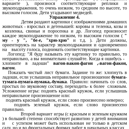
варианте ), произнося соответствующие реплики и
звукоподражения, то очень низким, то средним по высоте, то
высоким голосом. Дети угадывают медведей.
Упражнение 4.
Детям раздают картинки с изображениями домашних
животных - взрослых и детенышей: коровы и теленка, козы и
козленка, свиньи и поросенка и др. Логопед произносит
каждое звукоподражение то низким, то высоким голосом (
"
му - у ", "бе-е, "хрю-хрю"
и т.д. ). Дети должны,
ориентируясь на характер звукоподражания и одновременно
на высоту голоса, поднимать соответствующие картинки.
Логопед: "Я буду называть эту картинку то правильно, то
неправильно, а вы внимательно слушайте. Когда я ошибусь -
хлопните в ладоши"
вагон-вакон-фагон ,-вагон-факон,
вагом
.
Показать чистый лист бумаги. Задание то же: хлопнуть в
ладоши, если услышишь неправильное произношение
бумага-
тумага-пумага-пумака,-бумака
. Правило: начинать со слов,
простых по звуковому составу, переходить- к более сложным.
Усложнение игры: поднять красный кружок, если услышишь
неправильное произношение или:
поднять красный кружок, если слово произнесено неверно;
поднять зеленый кружок, если слово произнесено
правильно.
Второй вариант игры (с красным и зеленым кружком
) в большей степени способствует развитию у детей внимания
и с успехом может быть использован не только в детском
саду, но и во фронтальных формах работ в начальных классах