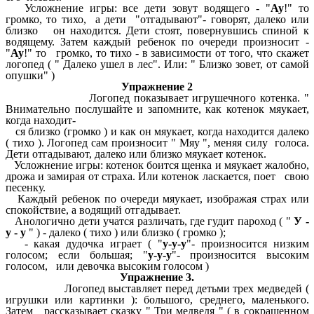
Усложнение игры: все дети зовут водящего - "
Ау
!" то
громко, то тихо, а дети "отгадывают"- говорят, далеко или
близко он находится. Дети стоят, повернувшись спиной к
водящему. Затем каждый ребенок по очереди произносит -
"
Ау
!" то громко, то тихо - в зависимости от того, что скажет
логопед ( " Далеко ушел в лес". Или: " Близко зовет, от самой
опушки" )
Упражнение 2
Логопед показывает игрушечного котенка. "
Внимательно послушайте и запомните, как котенок мяукает,
когда находит-
ся близко (громко ) и как он мяукает, когда находится далеко
( тихо ). Логопед сам произносит " Мяу ", меняя силу голоса.
Дети отгадывают, далеко или близко мяукает котенок.
Усложнение игры: котенок боится щенка и мяукает жалобно,
дрожа и замирая от страха. Или котенок ласкается, поет свою
песенку.
Каждый ребенок по очереди мяукает, изображая страх или
спокойствие, а водящий отгадывает.
Анологично дети учатся различать, где гудит пароход ( "
У -
у - у
" ) - далеко ( тихо ) или близко ( громко );
- какая дудочка играет ( "
у-у-у
"- произносится низким
голосом; если большая; "
у-у-у
"- произносится высоким
голосом, или девочка высоким голосом )
Упражнение 3.
Логопед выставляет перед детьми трех медведей (
игрушки или картинки ): большого, среднего, маленького.
Затем рассказывает сказку " Три медведя " ( в сокращенном