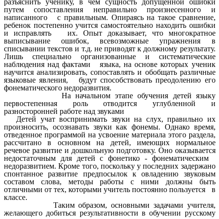
разъяснить ученику, в чем сущность допущенной ошибки
путем сопоставления неправильно произнесенного и
написанного с правильным. Опираясь на такое сравнение,
ребенок постепенно учится самостоятельно находить ошибки
и исправлять их. Опыт доказывает, что многократное
выписывание ошибок, всевозможные упражнения в
списывании текстов и т.д. не приводят к должному результату.
Лишь специально организованные и систематические
наблюдения над фактами языка, на основе которых ученик
научится анализировать, сопоставлять и обобщать различные
языковые явления, будут способствовать преодолению его
фонематического недоразвития.
На начальном этапе обучения детей языку
первостепенная роль отводится углубленной и
разносторонней работе над звуками
Детей учат воспринимать звуки на слух, правильно их
произносить, осознавать звуки как фонемы. Однако время,
отведенное программой на усвоение материала этого раздела,
рассчитано в основном на детей, имеющих нормальное
речевое развитие и дошкольную подготовку. Оно оказывается
недостаточным для детей с фонетико - фонематическим
недоразвитием. Кроме того, поскольку у последних задержано
спонтанное развитие предпосылок к овладению звуковым
составом слова, методы работы с ними должны быть
отличными от тех, которыми учитель постоянно пользуется в
классе.
Таким образом, основными задачами учителя,
желающего добиться результативности в обучении русскому