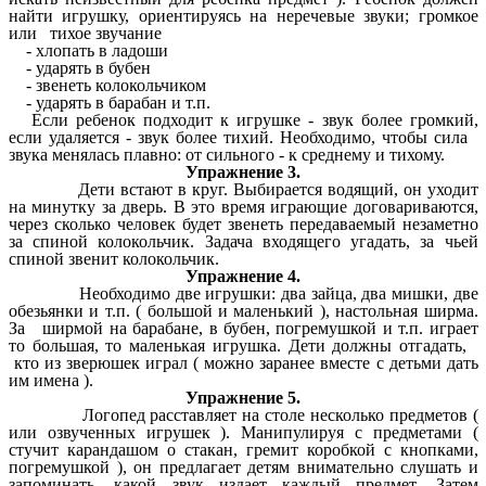
найти игрушку, ориентируясь на неречевые звуки; громкое
или тихое звучание
- хлопать в ладоши
- ударять в бубен
- звенеть колокольчиком
- ударять в барабан и т.п.
Если ребенок подходит к игрушке - звук более громкий,
если удаляется - звук более тихий. Необходимо, чтобы сила
звука менялась плавно: от сильного - к среднему и тихому.
Упражнение 3.
Дети встают в круг. Выбирается водящий, он уходит
на минутку за дверь. В это время играющие договариваются,
через сколько человек будет звенеть передаваемый незаметно
за спиной колокольчик. Задача входящего угадать, за чьей
спиной звенит колокольчик.
Упражнение 4.
Необходимо две игрушки: два зайца, два мишки, две
обезьянки и т.п. ( большой и маленький ), настольная ширма.
За ширмой на барабане, в бубен, погремушкой и т.п. играет
то большая, то маленькая игрушка. Дети должны отгадать,
кто из зверюшек играл ( можно заранее вместе с детьми дать
им имена ).
Упражнение 5.
Логопед расставляет на столе несколько предметов (
или озвученных игрушек ). Манипулируя с предметами (
стучит карандашом о стакан, гремит коробкой с кнопками,
погремушкой ), он предлагает детям внимательно слушать и
запоминать, какой звук издает каждый предмет. Затем