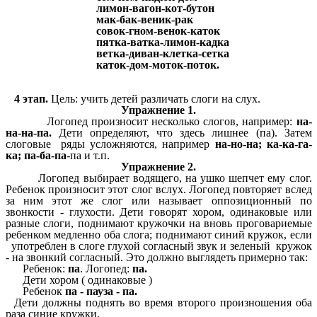
лимон-вагон-кот-бутон
мак-бак-веник-рак
совок-гном-венок-каток
пятка-ватка-лимон-кадка
ветка-диван-клетка-сетка
каток-дом-моток-поток.
4 этап.
Цель: учить детей различать слоги на слух.
Упражнение 1.
Логопед произносит несколько слогов, например:
на-
на-на-па.
Дети определяют, что здесь лишнее (па). Затем
слоговые ряды усложняются, например
на-но-на; ка-ка-га-
ка; па-ба-па
-па и т.п.
Упражнение 2.
Логопед выбирает водящего, на ушко шепчет ему слог.
Ребенок произносит этот слог вслух. Логопед повторяет вслед
за ним этот же слог или называет оппозиционный по
звонкости - глухости. Дети говорят хором, одинаковые или
разные слоги, поднимают кружочки на вновь проговариемые
ребенком медленно оба слога; поднимают синий кружок, если
употреблен в слоге глухой согласный звук и зеленый кружок
- на звонкий согласный. Это должно выглядеть примерно так:
Ребенок:
па
. Логопед:
па.
Дети хором ( одинаковые )
Ребенок
па - пауза - па.
Дети должны поднять во время второго произношения оба
раза синие кружки.