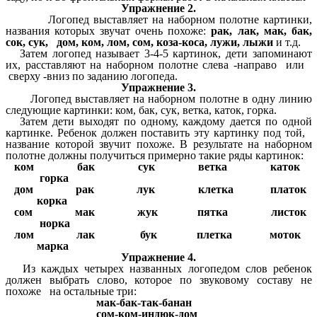
Упражнение 2.
Логопед выставляет на наборном полотне картинки,
названия которых звучат очень похоже:
рак, лак, мак, бак,
сок, сук, дом, ком, лом, сом, коза-коса, лужи, лыжи
и т.д.
Затем логопед называет 3-4-5 картинок, дети запоминают
их, расставляют на наборном полотне слева -направо или
сверху -вниз по заданию логопеда.
Упражнение 3.
Логопед выставляет на наборном полотне в одну линию
следующие картинки: ком, бак, сук, ветка, каток, горка.
Затем дети выходят по одному, каждому дается по одной
картинке. Ребенок должен поставить эту картинку под той,
название которой звучит похоже. В результате на наборном
полотне должны получиться примерно такие ряды картинок:
ком бак сук ветка каток
горка
дом рак лук клетка платок
корка
сом мак жук пятка листок
норка
лом лак бук плетка моток
марка
Упражнение 4.
Из каждых четырех названных логопедом слов ребенок
должен выбрать слово, которое по звуковому составу не
похоже на остальные три:
мак-бак-так-банан
сом-ком-индюк-дом