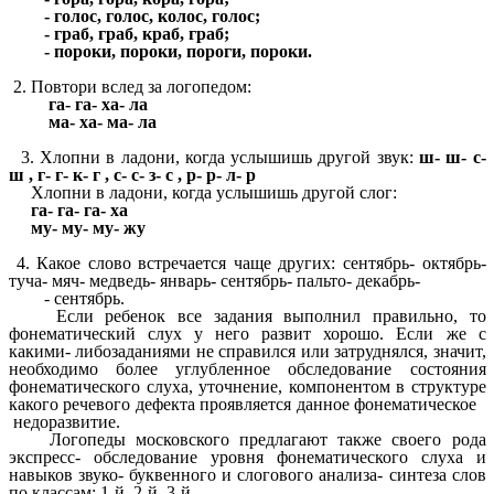
- голос, голос, колос, голос;
- граб, граб, краб, граб;
- пороки, пороки, пороги, пороки.
2. Повтори вслед за логопедом:
га- га- ха- ла
ма- ха- ма- ла
3. Хлопни в ладони, когда услышишь другой звук:
ш- ш- с-
ш , г- г- к- г , с- с- з- с , р- р- л- р
Хлопни в ладони, когда услышишь другой слог:
га- га- га- ха
му- му- му- жу
4. Какое слово встречается чаще других: сентябрь- октябрь-
туча- мяч- медведь- январь- сентябрь- пальто- декабрь-
- сентябрь.
Если ребенок все задания выполнил правильно, то
фонематический слух у него развит хорошо. Если же с
какими- либозаданиями не справился или затруднялся, значит,
необходимо более углубленное обследование состояния
фонематического слуха, уточнение, компонентом в структуре
какого речевого дефекта проявляется данное фонематическое
недоразвитие.
Логопеды московского предлагают также своего рода
экспресс- обследование уровня фонематического слуха и
навыков звуко- буквенного и слогового анализа- синтеза слов
по классам: 1-й, 2-й, 3-й.