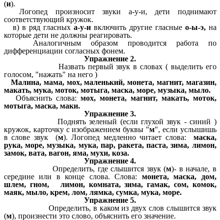
(
и
).
Логопед произносит звуки а-у-и, дети поднимают
соответствующий кружок.
в) в ряд гласных
а-у-и
включить другие гласные
о-ы-э,
на
которые дети не должны реагировать.
Аналогичным образом проводится работа по
дифференциации согласных фонем.
Упражнение 2.
Назвать первый звук в словах ( выделить его
голосом, "нажать" на него )
Малина, мама, мох, маленький, монета, магнит, магазин,
макать, мука, моток, мотыга, маска, море, музыка, мыло.
Объяснить слова:
мох, монета, магнит, макать, моток,
мотыга, маска, маки.
Упражнение 3.
Поднять зеленый (если глухой звук - синий )
кружок, карточку с изображением буквы "
м
", если услышишь
в слове звук (
м
). Логопед медленно читает слова:
маска,
рука, море, музыка, мука, пар, ракета, паста, зима, лимон,
замок, вата, вагон, яма, мухи, коза.
Упражнение 4.
Определить, где слышится звук (
м
)- в начале, в
середине или в конце слова. Слова:
монета, маска, дом,
шлем, гном, лимон, комната, зима, гамак, сом, комок,
маяк, мыло, крем, лом, лямка, сумка, мука, море.
Упражнение 5.
Определить, в каком из двух слов слышится звук
(
м
), произнести это слово, объяснить его значение.