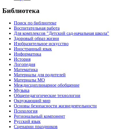
Библиотека
Поиск по библиотеке
Воспитательная работа
Для комплексов "Детский сад-начальная школа"
Здоровый образ жизни
Изобразительное искусство
Иностранный язык
Информатика
История
Логопедия
Математика
Материалы для родителей
Материалы МО
Междисциплинарное обобщение
Музыка
Общепедагогические технологии
Окружающий мир
Основы безопасности жизнедеятельности
Психология
Региональный компонент
Русский язык
Сценарии праздников