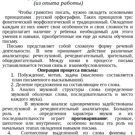
(из опыта работы)
Чтобы грамотно писать, нужно овладеть основными
принципами русской орфографии. Таких принципов три:
фонетический морфологический и традиционный. Овладение
каждым из них имеет свои особенности и свои сложности и
предполагает наличие у ребенка необходимый для этого
умения и навыки, приобретенные им еще до начала обучения
письму.
Письмо представляет собой сложную форму речевой
деятельности. В нем принимают действие различные
анализаторы: речеслуховой, речедвигательный, зрительный,
общедвигательный. Между ними в процессе письма
устанавливается тесная связь и взаимобусловленность.
Операции процесса письма:
Побуждение, мотив, задача (мысленно соcтавляется
план письменного высказывания).
Деление предложения на составляющие его слова.
Анализ звуковой структуры слова (определение
звуковой оболочки слова, последовательность и место
каждого звука).
В звуковом анализе одновременно задействованы
речеслуховой и речедвигательный анализаторы. Большую
роль в определении характера звуков и их
последовательности играет
проговаривание
: громкое,
шепотное или внутреннее; особенно велика эта роль на
начальных этапах овладения навыков письма.
4. Соотнесение выделенной из слова фонемы с