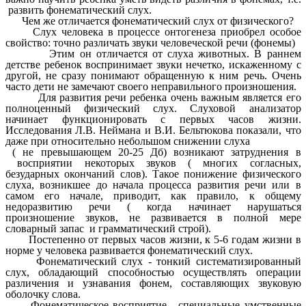
развить фонематический слух.
Чем же отличается фонематический слух от физического?
Слух человека в процессе онтогенеза приобрел особое
свойство: точно различать звуки человеческой речи (фонемы)
Этим он отличается от слуха животных. В раннем
детстве ребенок воспринимает звуки нечетко, искаженному с
другой, не сразу понимают обращенную к ним речь. Очень
часто дети не замечают своего неправильного произношения.
Для развития речи ребенка очень важным является его
полноценный физический слух. Слуховой анализатор
начинает функционировать с первых часов жизни.
Исследования Л.В. Неймана и В.И. Бельтюкова показали, что
даже при относительно небольшом снижении слуха
( не превышающем 20-25 Дб) возникают затруднения в
восприятии некоторых звуков ( многих согласных,
безударных окончаний слов). Такое понижение физического
слуха, возникшее до начала процесса развития речи или в
самом его начале, приводит, как правило, к общему
недоразвитию речи ( когда начинает нарушаться
произношение звуков, не развивается в полной мере
словарный запас и грамматический строй).
Постепенно от первых часов жизни, к 5-6 годам жизни в
норме у человека развивается фонематический слух.
Фонематический слух - тонкий систематизированный
слух, обладающий способностью осуществлять операции
различения и узнавания фонем, составляющих звуковую
оболочку слова.
Фонематическое восприятие - специальные умственные