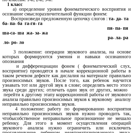
1 класс
а) определение уровня фонематического восприятия и
осознание смыслоразличительной функции фонем:
Воспроизведи предложенную цепочку слогов :
та- да- та
ба- па- ба га-гя- га
пя- па- пя
ша-са- ша жа- за- жа
ра- ла- ра
ло- ро- ло
3 положение: операции звукового анализа, на основе
которых формируются умения и навыки осознанного
опознания
и дифференциации фонем ( фонематический слух,
восприятие) проводятся в начале коррекционной работы в
таком речевом дефекте как дислалия на материале правильно
произносимых звуков. После того, как ребенок научится
узнавать тот или другой звук в слове; определять место этого
звука среди других; отличать один звук от других, можно
перейти к другому этапу коррекционной работы от звукового
анализа правильно произносимых звуков к звуковому анализу
неправильно произносимых звуков.
4 положение: работу по формированию восприятия
неправильно произносимых звуков нужно проводить так,
чтобысобственное неправильное произношение не мешало
ребенку. Для этого в момент осуществления операций
звукового анализа нужно ограничить или исключить
проговаривание ребенком неавтоматизированного звука,