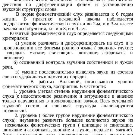
действия по дифференциации фонем и установлению
звуковой структуры слова.
В норме фонематический слух развивается к 6 годам
жизни. В практике начальной школы наблюдается
недоразвитие фонематического слуха и во 2-м, и в 3-м классе
начального обучения, т.е. и в 8, и в 9 лет.
Развитый фонематический слух определяется следующими
критериями:
а) умение различать и дифференцировать на слух и в
произношении все фонемы родного языка ( звонкие- глухие;
твердые- мягкие; свистящие- шипящие; аффрикаты и
шипящие)
б) осознанный контроль звучания собственной и чужой
речи.
в) умение последовательно выделять звуки из состава
слова и удерживать в памяти их порядок.
В работах Волковой, описываются уровни
фонематического слуха, восприятия. В частности:
1. уровень (легкая степень нарушения фонематического
слуха ): недостаточное различение и затруднение в анализе
только нарушенных в произношении звуков. Весь остальной
звуковой состав и слоговая структура анализируются
правильно.
2. уровень ( более грубое нарушение фонематического
слуха): неумение различать большее количество звуков из
нескольких фонетических групп ( шипящие и свистящие,
шипящие и аффрикаты, звонкие и глухие, твердые и мягкие).
Хотя артикуляция этих смешиваемых звуков достаточно