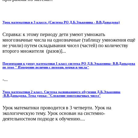
Урок математики в 3 классе. (Система РО Д.Б.Эльконина - В.В.Давыдова)
Справка: к этому периоду дети умеют умножать
многозначные числа на однозначные (таблицу умножения ещё
не учили) путем складывания чисел (частей) по количеству
второго множителя (разов)]...
Презентация к уроку математики 1 класс система РО Д.Б.Эльконина- В.В.Давыдова
по теме " Измерение величин с помощь мерки и числа"
-...
Урок математики 2 класс. Система развивающего обучения Д.Б.Эльконина
-В.В.Давыдова. Тема урока: "Сложение многозначных чисел"
Урок математики проводится в 3 четверти. Урок на
экологическую тему. Урок основан на системно-
деятельностном подходе к обучению....