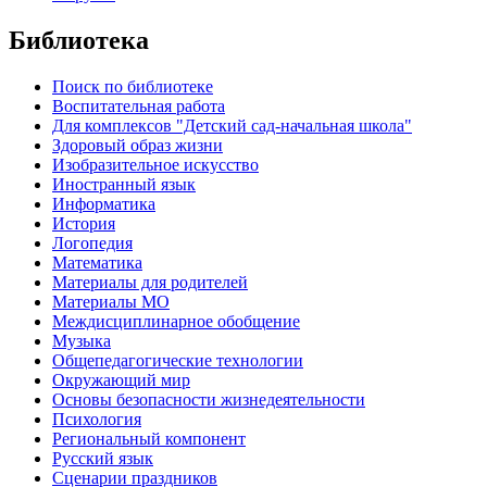
Библиотека
Поиск по библиотеке
Воспитательная работа
Для комплексов "Детский сад-начальная школа"
Здоровый образ жизни
Изобразительное искусство
Иностранный язык
Информатика
История
Логопедия
Математика
Материалы для родителей
Материалы МО
Междисциплинарное обобщение
Музыка
Общепедагогические технологии
Окружающий мир
Основы безопасности жизнедеятельности
Психология
Региональный компонент
Русский язык
Сценарии праздников