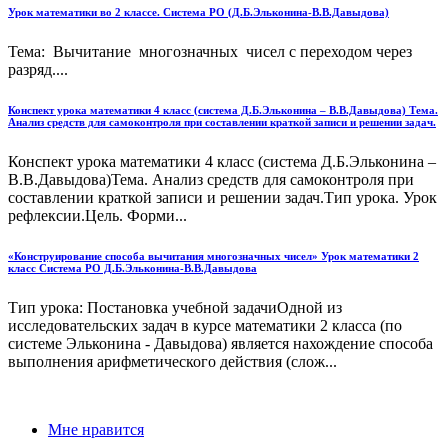
Урок математики во 2 классе. Система РО (Д.Б.Эльконина-В.В.Давыдова)
Тема: Вычитание многозначных чисел с переходом через
разряд....
Конспект урока математики 4 класс (система Д.Б.Эльконина – В.В.Давыдова) Тема.
Анализ средств для самоконтроля при составлении краткой записи и решении задач.
Конспект урока математики 4 класс (система Д.Б.Эльконина –
В.В.Давыдова)Тема. Анализ средств для самоконтроля при
составлении краткой записи и решении задач.Тип урока. Урок
рефлексии.Цель. Форми...
«Конструирование способа вычитания многозначных чисел» Урок математики 2
класс Система РО Д.Б.Эльконина-В.В.Давыдова
Тип урока: Постановка учебной задачиОдной из
исследовательских задач в курсе математики 2 класса (по
системе Эльконина - Давыдова) является нахождение способа
выполнения арифметического действия (слож...
Мне нравится