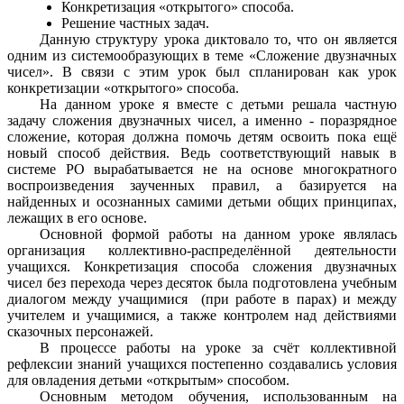
Конкретизация «открытого» способа.
Решение частных задач.
Данную структуру урока диктовало то, что он является
одним из системообразующих в теме «Сложение двузначных
чисел». В связи с этим урок был спланирован как урок
конкретизации «открытого» способа.
На данном уроке я вместе с детьми решала частную
задачу сложения двузначных чисел, а именно - поразрядное
сложение, которая должна помочь детям освоить пока ещё
новый способ действия. Ведь соответствующий навык в
системе РО вырабатывается не на основе многократного
воспроизведения заученных правил, а базируется на
найденных и осознанных самими детьми общих принципах,
лежащих в его основе.
Основной формой работы на данном уроке являлась
организация коллективно-распределённой деятельности
учащихся. Конкретизация способа сложения двузначных
чисел без перехода через десяток была подготовлена учебным
диалогом между учащимися (при работе в парах) и между
учителем и учащимися, а также контролем над действиями
сказочных персонажей.
В процессе работы на уроке за счёт коллективной
рефлексии знаний учащихся постепенно создавались условия
для овладения детьми «открытым» способом.
Основным методом обучения, использованным на