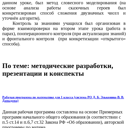
данном уроке, был метод словесного моделирования (на
основе анализа работы сказочных героев был
конкретизирован способ сложения двузначных чисел и
уточнён алгоритм).
Контроль за знаниями учащихся был организован в
форме взаимопроверки на втором этапе урока (работа в
парах), пооперационного контроля (при актуализации знаний)
и фронтального контроля (при конкретизации «открытого»
способа).
По теме: методические разработки,
презентации и конспекты
Рабочая программа по математике для 1 класса (система РО Д. Б. Эльконина-В. В.
Давыдова)
Данная рабочая программа составлена на основе Примерных
программ начального общего образования (в соответствии с
п.5 ст.14 и п.6,7 ст.32 Закона РФ «Об образовании), авторской
программы по матема...