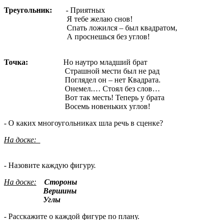
Треугольник:
- Приятных
Я тебе желаю снов!
Спать ложился – был квадратом,
А проснешься без углов!
Точка:
Но наутро младший брат
Страшной мести был не рад
Поглядел он – нет Квадрата.
Онемел.… Стоял без слов…
Вот так месть! Теперь у брата
Восемь новеньких углов!
- О каких многоугольниках шла речь в сценке?
На доске:
- Назовите каждую фигуру.
На доске:
Стороны
Вершины
Углы
- Расскажите о каждой фигуре по плану.