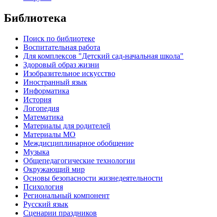
Библиотека
Поиск по библиотеке
Воспитательная работа
Для комплексов "Детский сад-начальная школа"
Здоровый образ жизни
Изобразительное искусство
Иностранный язык
Информатика
История
Логопедия
Математика
Материалы для родителей
Материалы МО
Междисциплинарное обобщение
Музыка
Общепедагогические технологии
Окружающий мир
Основы безопасности жизнедеятельности
Психология
Региональный компонент
Русский язык
Сценарии праздников