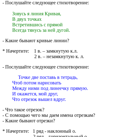
- Послушайте следующее стихотворение:
Зовусь я линия Кривая,
В двух точках
Встретившись с прямой
Всегда тянусь за ней дугой.
- Какие бывают кривые линии?
* Начертите: 1 в. – замкнутую к.л.
2 в. – незамкнутую к. л.
- Послушайте следующее стихотворение:
Точке две поставь в тетрадь,
Чтоб потом нарисовать
Между ними под линеечку прямую.
И окажется, мой друг,
Что отрезок вышел вдруг.
- Что такое отрезок?
- С помощью чего мы даем имена отрезкам?
- Какие бывают отрезки?
* Начертите: 1 ряд - наклонный о.
2 ряд – горизонтальный о.