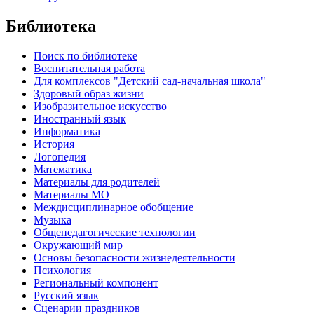
Библиотека
Поиск по библиотеке
Воспитательная работа
Для комплексов "Детский сад-начальная школа"
Здоровый образ жизни
Изобразительное искусство
Иностранный язык
Информатика
История
Логопедия
Математика
Материалы для родителей
Материалы МО
Междисциплинарное обобщение
Музыка
Общепедагогические технологии
Окружающий мир
Основы безопасности жизнедеятельности
Психология
Региональный компонент
Русский язык
Сценарии праздников