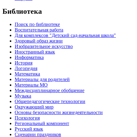
Библиотека
Поиск по библиотеке
Воспитательная работа
Для комплексов "Детский сад-начальная школа"
Здоровый образ жизни
Изобразительное искусство
Иностранный язык
Информатика
История
Логопедия
Математика
Материалы для родителей
Материалы МО
Междисциплинарное обобщение
Музыка
Общепедагогические технологии
Окружающий мир
Основы безопасности жизнедеятельности
Психология
Региональный компонент
Русский язык
Сценарии праздников