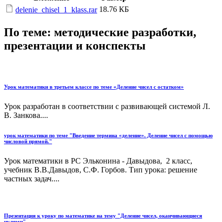
18.76 КБ
delenie_chisel_1_klass.rar
По теме: методические разработки,
презентации и конспекты
Урок математики в третьем классе по теме «Деление чисел с остатком»
Урок разработан в соответствии с развивающей системой Л.
В. Занкова....
урок математики по теме "Введение термина «деление». Деление чисел с помощью
числовой прямой."
Урок математики в РС Эльконина - Давыдова, 2 класс,
учебник В.В.Давыдов, С.Ф. Горбов. Тип урока: решение
частных задач....
Презентация к уроку по математике на тему "Деление чисел, оканчивающиеся
нулями"