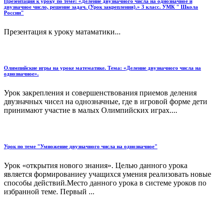
Презентация к уроку по теме: «Деление двузначного числа на однозначное и
двузначное число, решение задач. (Урок закрепления).» 3 класс. УМК " Школа
России"
Презентация к уроку матаматики...
Олимпийские игры на уроке математике. Тема: «Деление двузначного числа на
однозначное».
Урок закрепления и совершенствования приемов деления
двузначных чисел на однозначные, где в игровой форме дети
принимают участие в малых Олимпийских играх....
Урок по теме "Умножение двузначного числа на однозначное"
Урок «открытия нового знания». Целью данного урока
является формированиеу учащихся умения реализовать новые
способы действий.Место данного урока в системе уроков по
избранной теме. Первый ...