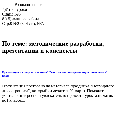
Взаимопроверка.
7)Итог урока
Слайд №6.
8.) Домашняя работа
Стр.9 №2 (3, 4 ст.), №7.
По теме: методические разработки,
презентации и конспекты
Презентация к уроку математики" Вспоминаем повторяем двузначные числа" 1
класс
Презентация построена на материале праздника "Всемирного
дня астронома", который отмечается 20 марта. Поможет
учителю интересно и увлекательно провести урок математики
во1 классе....