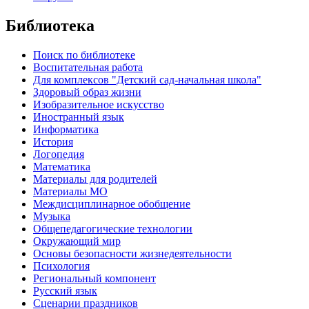
Библиотека
Поиск по библиотеке
Воспитательная работа
Для комплексов "Детский сад-начальная школа"
Здоровый образ жизни
Изобразительное искусство
Иностранный язык
Информатика
История
Логопедия
Математика
Материалы для родителей
Материалы МО
Междисциплинарное обобщение
Музыка
Общепедагогические технологии
Окружающий мир
Основы безопасности жизнедеятельности
Психология
Региональный компонент
Русский язык
Сценарии праздников