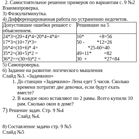
Самостоятельное решение примеров по вариантам с. 9 №2
Взаимопроверка.
3) Физкультминутка.
4) Дифференцированная работа по устранению недочетов.
Допустившие ошибки решают с
Решившие на 5
объяснением.
24*3=(20+4)*4=20*4+4*4=
16* +8=56
17*3=(10+7)*3=
50 - *12=26
16*4=(10+6)* 4=
*25-60=40
35*2=(30+5)*2 =
49+11* =82
36*2==(30+6)*2 =
30 + *27=84
5) Самопроверка.
6) Задание на развитие логического мышления
Слайд №3. «Задачкино»
До станции «Задачкино» Лена едет 5 часов. Сколько
времени потратят две девочки, если будут ехать
вместе?
В каждое окно вставляют по 2 рамы. Всего купили 10
рам. Сколько окон в доме?
7)
Решение задач. Стр. 9 №4
Слайд №4.
8) Составление задачи стр. 9 №5
Слайд №5