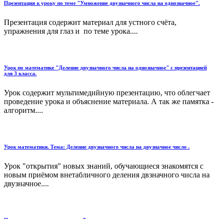
Презентация к уроку по теме "Умножение двузначного числа на однозначное".
Презентация содержит материал для устного счёта,
упражнения для глаз и по теме урока....
Урок по математике "Деление двузначного числа на однозначное" с презентацией
для 3 класса.
Урок содержит мультимедийную презентацию, что облегчает
проведение урока и объяснение материала. А так же памятка -
алгоритм....
Урок математики. Тема: Деление двузначного числа на двузначное число .
Урок "открытия" новых знаний, обучающиеся знакомятся с
новым приёмом внетабличного деления двзначного числа на
двузначное....