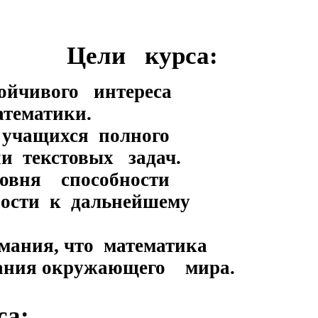
Цели курса:
чивого интереса
тематики.
учащихся полного
 текстовых задач.
овня способности
сти к дальнейшему
ние понимания, 
нания окружающего мира.
а: