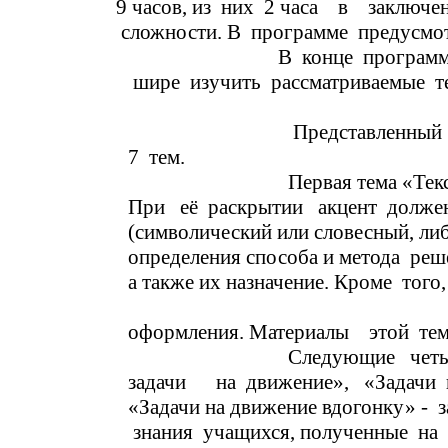
9 часов, из них 2 часа в заключ
сложности. В программе предусмот
В конце программы дан переч
шире изучить рассма
Представленный электи
7 тем.
Первая тема «Текстовые зада
При её раскрытии акцент должен 
(символический или словесный, ли
определения способа и метода ре
а также их назначение. Кроме то
оформления. Материалы этой темы
Следующие четыре те
задачи на движение», «Задачи на
«Задачи на движение вдогонку» - 
знания учащихся, полученные на 