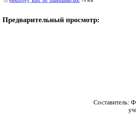
79 КБ
elektivnyy_kurs_po_matematike.doc
Предварительный просмотр:
Составитель: Фотимская 
учитель начальны
лицея 