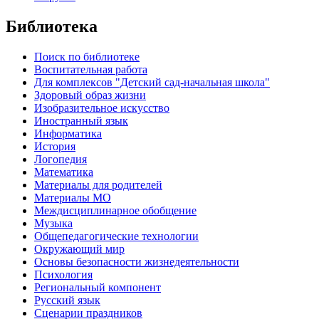
Библиотека
Поиск по библиотеке
Воспитательная работа
Для комплексов "Детский сад-начальная школа"
Здоровый образ жизни
Изобразительное искусство
Иностранный язык
Информатика
История
Логопедия
Математика
Материалы для родителей
Материалы МО
Междисциплинарное обобщение
Музыка
Общепедагогические технологии
Окружающий мир
Основы безопасности жизнедеятельности
Психология
Региональный компонент
Русский язык
Сценарии праздников