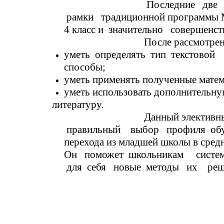
Последние две темы - « С
рамки традиционной программы 
4 класс и значительно совершен
После рассмотрения полн
уметь определять тип тексто
способы;
уметь применять полученные матем
уметь использовать дополнительн
литературу.
Данный элективный курс рассч
правильный выбор профиля обучен
перехода из младшей школы в сред
Он поможет школьникам систе
для себя новые методы их реш