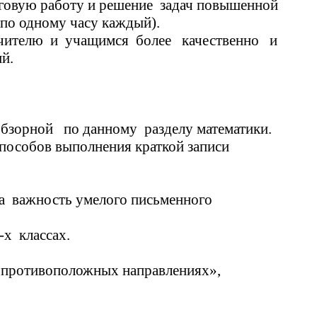
тоговую работу и решение задач повышенной
о одному часу каждый).
елю и учащимся более качественно и
одойти к проведению занятий.
ной по данному разделу математики.
пособов выполнения краткой записи
на важность умелого письменного
х классах.
 противоположных направлениях»,