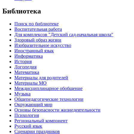
Библиотека
Поиск по библиотеке
Воспитательная работа
Для комплексов "Детский сад-начальная школа"
Здоровый образ жизни
Изобразительное искусство
Иностранный язык
Информатика
История
Логопедия
Математика
Материалы для родителей
Материалы МО
Междисциплинарное обобщение
Музыка
Общепедагогические технологии
Окружающий мир
Основы безопасности жизнедеятельности
Психология
Региональный компонент
Русский язык
Сценарии праздников