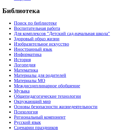
Библиотека
Поиск по библиотеке
Воспитательная работа
Для комплексов "Детский сад-начальная школа"
Здоровый образ жизни
Изобразительное искусство
Иностранный язык
Информатика
История
Логопедия
Математика
Материалы для родителей
Материалы МО
Междисциплинарное обобщение
Музыка
Общепедагогические технологии
Окружающий мир
Основы безопасности жизнедеятельности
Психология
Региональный компонент
Русский язык
Сценарии праздников