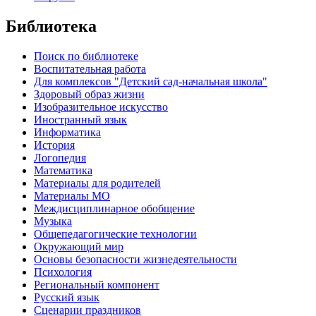
Библиотека
Поиск по библиотеке
Воспитательная работа
Для комплексов "Детский сад-начальная школа"
Здоровый образ жизни
Изобразительное искусство
Иностранный язык
Информатика
История
Логопедия
Математика
Материалы для родителей
Материалы МО
Междисциплинарное обобщение
Музыка
Общепедагогические технологии
Окружающий мир
Основы безопасности жизнедеятельности
Психология
Региональный компонент
Русский язык
Сценарии праздников