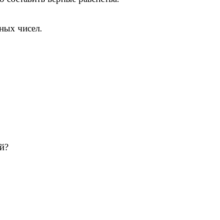
ных чисел.
й?