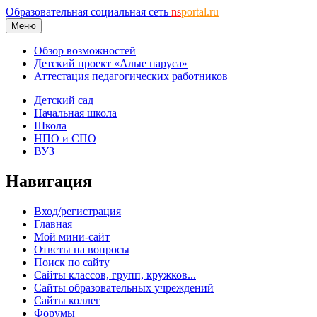
Образовательная социальная сеть
ns
portal.ru
Меню
Обзор возможностей
Детский проект «Алые паруса»
Аттестация педагогических работников
Детский сад
Начальная школа
Школа
НПО и СПО
ВУЗ
Навигация
Вход/регистрация
Главная
Мой мини-сайт
Ответы на вопросы
Поиск по сайту
Сайты классов, групп, кружков...
Сайты образовательных учреждений
Сайты коллег
Форумы