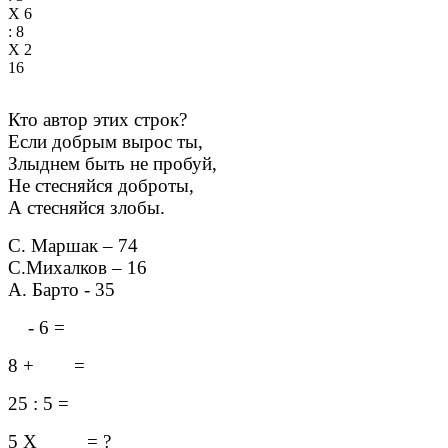
Х 6
: 8
Х 2
16
Кто автор этих строк?
Если добрым вырос ты,
Злыднем быть не пробуй,
Не стесняйся доброты,
А стесняйся злобы.
С. Маршак – 74
С.Михалков – 16
А. Барто - 35
- 6 =
8 + =
25 : 5 =
5 Х = ?