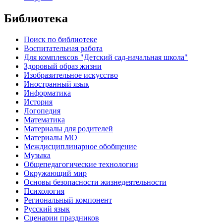
Библиотека
Поиск по библиотеке
Воспитательная работа
Для комплексов "Детский сад-начальная школа"
Здоровый образ жизни
Изобразительное искусство
Иностранный язык
Информатика
История
Логопедия
Математика
Материалы для родителей
Материалы МО
Междисциплинарное обобщение
Музыка
Общепедагогические технологии
Окружающий мир
Основы безопасности жизнедеятельности
Психология
Региональный компонент
Русский язык
Сценарии праздников