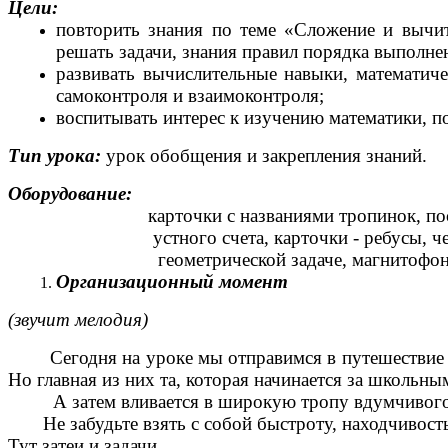
Цели:
повторить знания по теме «Сложение и вычит
решать задачи, знания правил порядка выпол
развивать вычислительные навыки, математиче
самоконтроля и взаимоконтроля;
воспитывать интерес к изучению математики, п
Тип урока:
урок обобщения и закрепления знаний.
Оборудование:
карточки с названиями тропинок, по
устного счета, карточки - ребусы, чер
геометрической задаче, магнитофон
Организационный момент
(звучит мелодия)
Сегодня на уроке мы отправимся в путешествие по 
Но главная из них та, которая начинается за школьны
А затем вливается в широкую тропу вдумчивого из
Не забудьте взять с собой быстроту, находчивость,
Тут затеи и задачи,