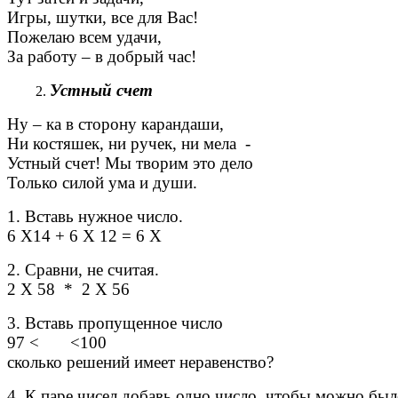
Игры, шутки, все для Вас!
Пожелаю всем удачи,
За работу – в добрый час!
Устный счет
Ну – ка в сторону карандаши,
Ни костяшек, ни ручек, ни мела -
Устный счет! Мы творим это дело
Только силой ума и души.
1. Вставь нужное число.
6 Х14 + 6 Х 12 = 6 Х
2. Сравни, не считая.
2 Х 58 * 2 Х 56
3. Вставь пропущенное число
97 < <100
сколько решений имеет неравенство?
4. К паре чисел добавь одно число, чтобы можно был