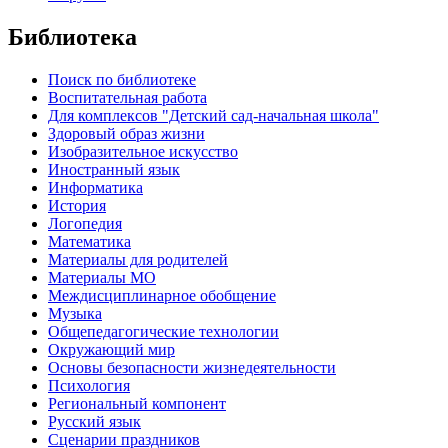
Библиотека
Поиск по библиотеке
Воспитательная работа
Для комплексов "Детский сад-начальная школа"
Здоровый образ жизни
Изобразительное искусство
Иностранный язык
Информатика
История
Логопедия
Математика
Материалы для родителей
Материалы МО
Междисциплинарное обобщение
Музыка
Общепедагогические технологии
Окружающий мир
Основы безопасности жизнедеятельности
Психология
Региональный компонент
Русский язык
Сценарии праздников