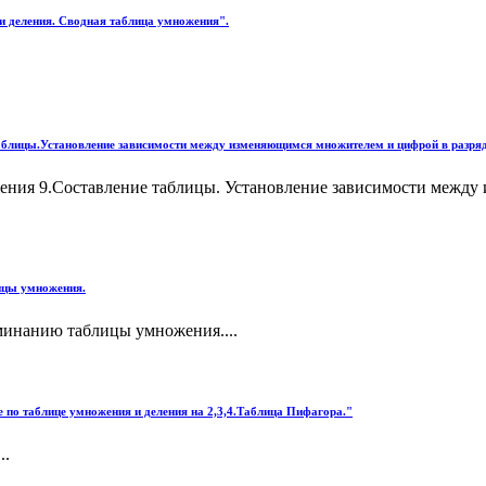
 и деления. Сводная таблица умножения".
аблицы.Установление зависимости между изменяющимся множителем и цифрой в разряде
жения 9.Составление таблицы. Установление зависимости между
ицы умножения.
минанию таблицы умножения....
 по таблице умножения и деления на 2,3,4.Таблица Пифагора."
..