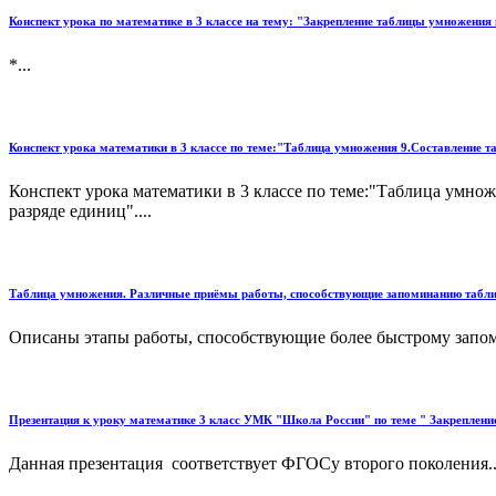
Конспект урока по математике в 3 классе на тему: "Закрепление таблицы умножения
*...
Конспект урока математики в 3 классе по теме:"Таблица умножения 9.Составление т
Конспект урока математики в 3 классе по теме:"Таблица умно
разряде единиц"....
Таблица умножения. Различные приёмы работы, способствующие запоминанию табл
Описаны этапы работы, способствующие более быстрому запо
Презентация к уроку математике 3 класс УМК "Школа России" по теме " Закрепление
Данная презентация соответствует ФГОСу второго поколения..