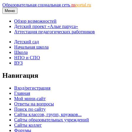
Образовательная социальная сеть
ns
portal.ru
Меню
Обзор возможностей
Детский проект «Алые паруса»
Аттестация педагогических работников
Детский сад
Начальная школа
Школа
НПО и СПО
ВУЗ
Навигация
Вход/регистрация
Главная
Мой мини-сайт
Ответы на вопросы
Поиск по сайту
Сайты классов, групп, кружков...
Сайты образовательных учреждений
Сайты коллег
Форумы