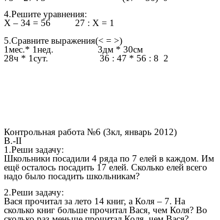
4.Решите уравнения:
Х – 34 = 56 27 : Х = 1
5.Сравните выражения(< = >)
1мес.* 1нед. 3дм * 30см
28ч * 1сут. 36 : 4
7 * 56 : 8
2
Контрольная работа №6 (3кл, январь 2012)
В.-II
1.Реши задачу:
Школьники посадили 4 ряда по 7 елей в каждом. Им
ещё осталось посадить 17 елей. Сколько елей всего
надо было посадить школьникам?
2.Реши задачу:
Вася прочитал за лето 14 книг, а Коля – 7. На
сколько книг больше прочитал Вася, чем Коля? Во
сколько раз меньше прочитал Коля, чем Вася?