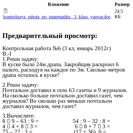
Вложение
Размер
24.5
КБ
kontrolnaya_rabota_po_matematike._3_klass_yanvar.doc
Предварительный просмотр:
Контрольная работа №6 (3 кл, январь 2012г)
В.-I
1.Реши задачу:
В куске было 24м драпа. Закройщик раскроил 6
пальто, расходуя на каждое по 3м. Сколько метров
драпа осталось в куске?
2.Реши задачу:
Почтальон доставил в село 63 газеты и 9 журналов.
На сколько больше почтальон доставил газет, чем
журналов? Во сколько раз меньше почтальон
доставил журналов, чем газет?
3.Вычислите:
8

9 – 63 : 9 = 54 : 9 – 32 : 8 =
4

4 + 8

3 = 6

8 + 7

3 =
75 – 27 : 3 = (17 + 36)
0 =