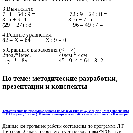
3.Вычислите:
7
8 – 54 : 9 = 72 : 9 – 24 : 8 =
3
5 + 9
4 = 3
6 + 7
5 =
(29 + 27) : 8 96 – 49 : 7 =
4.Решите уравнения:
82 – Х = 64 Х : 9 = 0
5.Сравните выражения (< = >)
2нед.*1мес. 40мм * 4см
1сут.* 18ч 45 : 9
4 * 64 : 8
2
По теме: методические разработки,
презентации и конспекты
Тематические контрольные работы по математике № 3, № 4, № 5, № 6 ( программа
Л.Г. Петерсон, 2 класс). Итоговая контрольная работа по математике за II четверть.
Данные контрольные работы составлены по программе Л.Г.
Петерсон 2 класс и соответствует требованиям ФГОС, т. к.