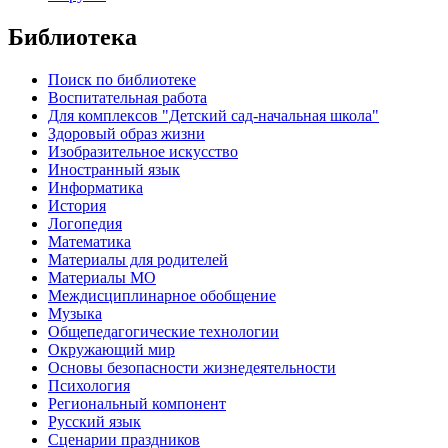
Библиотека
Поиск по библиотеке
Воспитательная работа
Для комплексов "Детский сад-начальная школа"
Здоровый образ жизни
Изобразительное искусство
Иностранный язык
Информатика
История
Логопедия
Математика
Материалы для родителей
Материалы МО
Междисциплинарное обобщение
Музыка
Общепедагогические технологии
Окружающий мир
Основы безопасности жизнедеятельности
Психология
Региональный компонент
Русский язык
Сценарии праздников