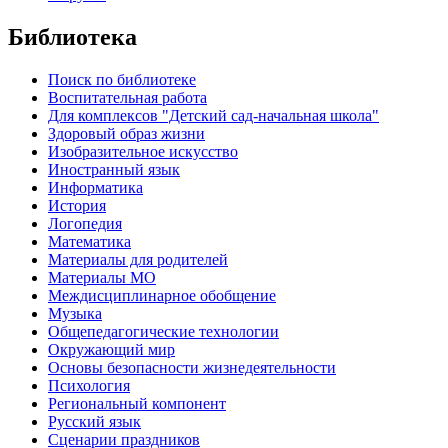
Библиотека
Поиск по библиотеке
Воспитательная работа
Для комплексов "Детский сад-начальная школа"
Здоровый образ жизни
Изобразительное искусство
Иностранный язык
Информатика
История
Логопедия
Математика
Материалы для родителей
Материалы МО
Междисциплинарное обобщение
Музыка
Общепедагогические технологии
Окружающий мир
Основы безопасности жизнедеятельности
Психология
Региональный компонент
Русский язык
Сценарии праздников