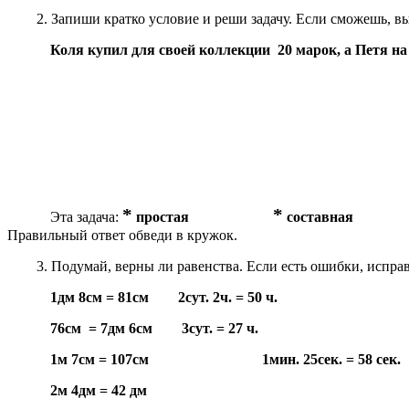
Запиши кратко условие и реши задачу. Если сможешь, в
Коля купил для своей коллекции 20 марок, а Петя н
*
*
Эта задача:
простая
составная
Правильный ответ обведи в кружок.
Подумай, верны ли равенства. Если есть ошибки, исправ
1дм 8см = 81см 2сут. 2ч. = 50 ч.
76см = 7дм 6см 3сут. = 27 ч.
1м 7см = 107см 1мин. 25сек. = 58 сек.
2м 4дм = 42 дм