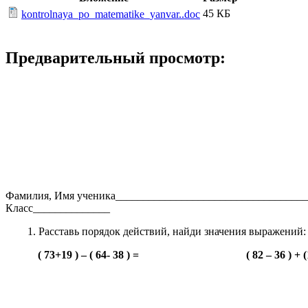
45 КБ
kontrolnaya_po_matematike_yanvar..doc
Предварительный просмотр:
Фамилия, Имя ученика___________________________________
Класс______________
Расставь порядок действий, найди значения выражений:
( 73+19 ) – ( 64- 38 ) = ( 82 – 36 ) + (16 