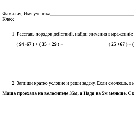
Фамилия, Имя ученика___________________________________
Класс______________
Расставь порядок действий, найди значения выражений:
( 94 -67 ) + ( 35 + 29 ) = ( 25 +67 ) – ( 77
Запиши кратко условие и реши задачу. Если сможешь, в
Маша проехала на велосипеде 35м, а Надя на 5м меньше. Ск