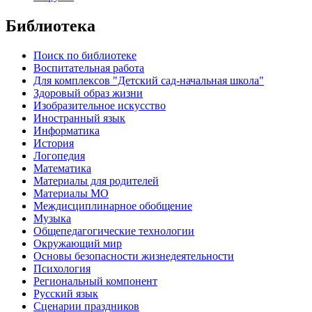
Библиотека
Поиск по библиотеке
Воспитательная работа
Для комплексов "Детский сад-начальная школа"
Здоровый образ жизни
Изобразительное искусство
Иностранный язык
Информатика
История
Логопедия
Математика
Материалы для родителей
Материалы МО
Междисциплинарное обобщение
Музыка
Общепедагогические технологии
Окружающий мир
Основы безопасности жизнедеятельности
Психология
Региональный компонент
Русский язык
Сценарии праздников