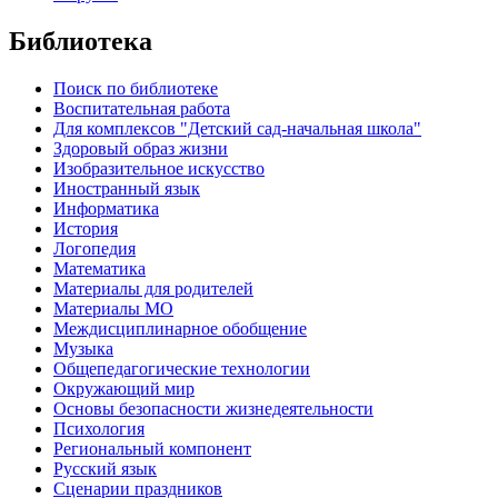
Библиотека
Поиск по библиотеке
Воспитательная работа
Для комплексов "Детский сад-начальная школа"
Здоровый образ жизни
Изобразительное искусство
Иностранный язык
Информатика
История
Логопедия
Математика
Материалы для родителей
Материалы МО
Междисциплинарное обобщение
Музыка
Общепедагогические технологии
Окружающий мир
Основы безопасности жизнедеятельности
Психология
Региональный компонент
Русский язык
Сценарии праздников