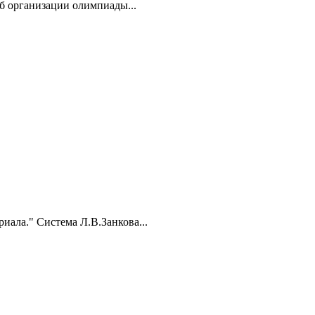
об организации олимпиады...
иала." Система Л.В.Занкова...