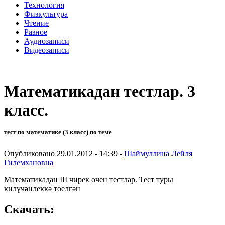
Технология
Физкультура
Чтение
Разное
Аудиозаписи
Видеозаписи
Математикадан тестлар. 3
класс.
тест по математике (3 класс) по теме
Опубликовано 29.01.2012 - 14:39 -
Шаймуллина Лейля
Гилемхановна
Математикадан III чирек өчен тестлар. Тест туры
килүчәнлеккә төелгән
Скачать: