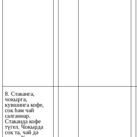
8. Стаканга,
чокырга,
кувшинга кофе,
сок һәм чәй
салганнар.
Стаканда кофе
түгел. Чокырда
сок та, чәй дә