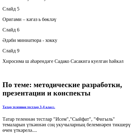
Слайд 5
Оригами – кәгаз ь бөкләү
Слайд 6
Әдәби миниатюра - хокку
Слайд 9
Хиросима ш әһәрендәге Садако Сасакига куелган һәйкәл
По теме: методические разработки,
презентации и конспекты
Татар теленнән тестлар 3-4 класс.
Татар теленнән тестлар "Исем","Сыйфат", "Фигыль"
темаларын үткәннән соң укучыларның белемнәрен тикшерү
өчен үткәрелә....