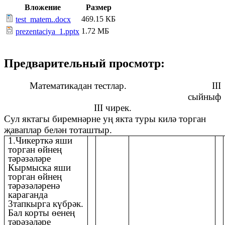
Вложение
Размер
469.15 КБ
test_matem..docx
1.72 МБ
prezentaciya_1.pptx
Предварительный просмотр:
Математикадан тестлар. III
сыйныф
III чирек.
Сул яктагы биремнәрне уң якта туры килә торган
җаваплар белән тоташтыр.
1.Чикерткә яши
торган өйнең
тәрәзәләре
Кырмыска яши
торган өйнең
тәрәзәләренә
караганда
3тапкырга күбрәк.
Бал корты өенең
тәрәзәләре