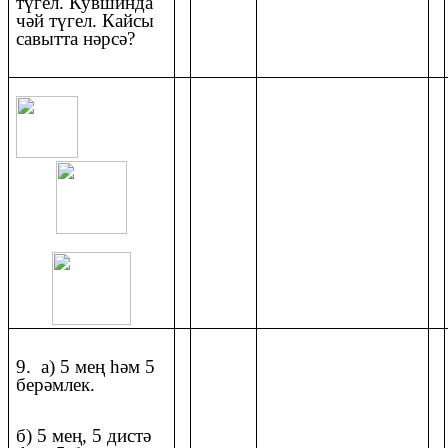
түгел. Кувшинда
чәй түгел. Кайсы
савытта нәрсә?
9. а) 5 мең һәм 5
берәмлек.
б) 5 мең, 5 дистә