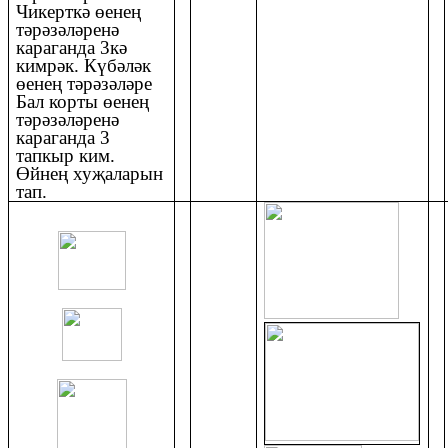
Чикерткә өенең
тәрәзәләренә
караганда 3кә
кимрәк. Күбәләк
өенең тәрәзәләре
Бал корты өенең
тәрәзәләренә
караганда 3
тапкыр ким.
Өйнең хуҗаларын
тап.