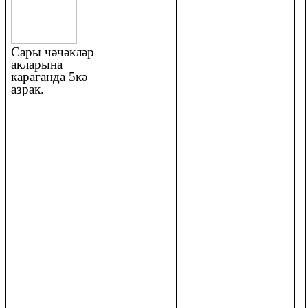
Сары чәчәкләр
акларына
караганда 5кә
азрак.