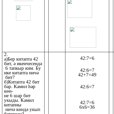
2.
42:7=6
а)Бер китапта 42
бит, ә икенчесендә
6 тапкыр ким. Бу
42:6=7
ике китапта ничә
42+7=49
бит?
б)Китапта 42 бит
бар. Камил һәр
42:6=7
көн-
не 6 шар бит
укыды. Камил
42:7=6
китапны
6х6=36
ничә көндә укып
бетергән?