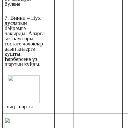
бүленә
7. Винни – Пух
дусларын
бәйрәмгә
чакырды. Аларга
ак һәм сары
төстәге чәчәкләр
алып килергә
кушты.
Һәрберсенә үз
шартын куйды.
ның
шарты.