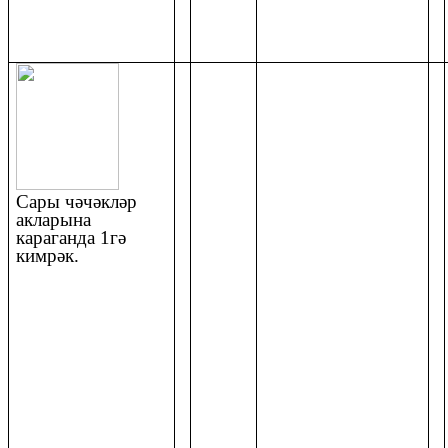
Сары чәчәкләр
акларына
караганда 1гә
кимрәк.