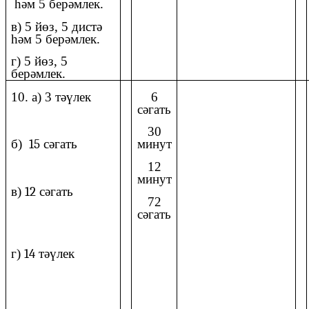
һәм 5 берәмлек.
в) 5 йөз, 5 дистә
һәм 5 берәмлек.
г) 5 йөз, 5
берәмлек.
10. а) 3 тәүлек
6
сәгать
30
б)
15
сәгать
минут
12
минут
в)
12
сәгать
72
сәгать
г)
14
тәүлек