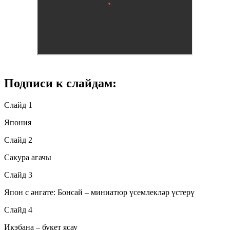
Подписи к слайдам:
Слайд 1
Япония
Слайд 2
Сакура агачы
Слайд 3
Япон с әнгате: Бонсай – миниатюр үсемлекләр үстерү
Слайд 4
Икэбана – букет ясау