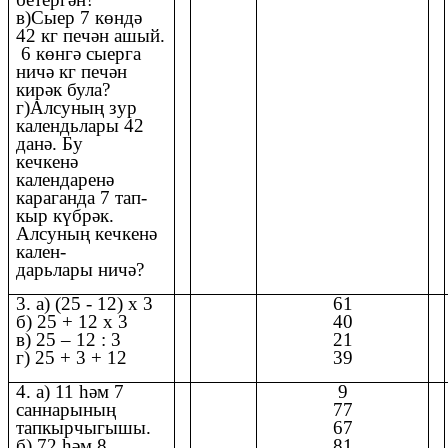
в)Сыер 7 көндә
42 кг печән ашый.
6 көнгә сыерга
ничә кг печән
кирәк була?
г)Алсуның зур
календьлары 42
данә. Бу
кечкенә
календаренә
караганда 7 тап-
кыр күбрәк.
Алсуның кечкенә
кален-
дарьлары ничә?
3. а) (25 - 12) х 3
61
б) 25 + 12 х 3
40
в) 25 – 12 : 3
21
г) 25 + 3 + 12
39
4. а) 11 һәм 7
9
саннарының
77
тапкырчыгышы.
67
б) 72 һәм 8
81