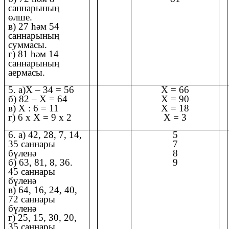
саннарының
өлше.
в) 27 һәм 54
саннарының
суммасы.
г) 81 һәм 14
саннарының
аермасы.
5. а)Х – 34 = 56
Х = 66
б) 82 – Х = 64
Х = 90
в) Х : 6 = 11
Х = 18
г) 6 х Х = 9 х 2
Х = 3
6. а) 42, 28, 7, 14,
5
35 саннары
7
бүленә
8
б) 63, 81, 8, 36.
9
45 саннары
бүленә
в) 64, 16, 24, 40,
72 саннары
бүленә
г) 25, 15, 30, 20,
35 саннары