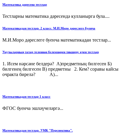
Математика дәресенә тестлар
Тестларны математика дәресендә кулланырга була....
Математикадан тестлар. 2 класс. М.И.Моро дәреслеге буенча
М.И.Моро дәреслеге буенча математикадан тестлар...
Укучыларның татар теленнән белемнәрен тикшерү өчен тестлар
1. Исем нәрсәне белдерә? А)предметның билгесен Б)
билгенең билгесен В) предметны 2. Кем? соравы кайсы
очракта бирелә? А)...
Математикадан тестлар 1 класс
ФГОС буенча эшләүчеләргә...
Математикадан тестлар. УМК "Перспектива".