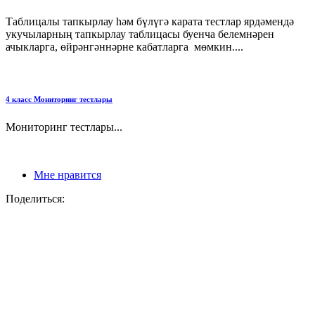
Таблицалы тапкырлау һәм бүлүгә карата тестлар ярдәмендә
укучыларның тапкырлау таблицасы буенча белемнәрен
ачыкларга, өйрәнгәннәрне кабатларга мөмкин....
4 класс Мониторинг тестлары
Мониторинг тестлары...
Мне нравится
Поделиться: