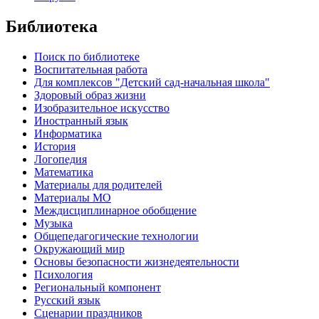
Библиотека
Поиск по библиотеке
Воспитательная работа
Для комплексов "Детский сад-начальная школа"
Здоровый образ жизни
Изобразительное искусство
Иностранный язык
Информатика
История
Логопедия
Математика
Материалы для родителей
Материалы МО
Междисциплинарное обобщение
Музыка
Общепедагогические технологии
Окружающий мир
Основы безопасности жизнедеятельности
Психология
Региональный компонент
Русский язык
Сценарии праздников