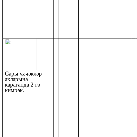
Сары чәчәкләр
акларына
караганда 2 гә
кимрәк.