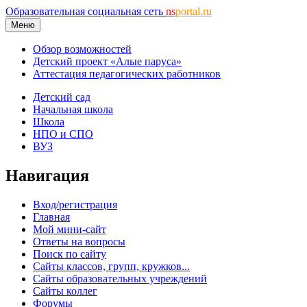
Образовательная социальная сеть
ns
portal.ru
Меню
Обзор возможностей
Детский проект «Алые паруса»
Аттестация педагогических работников
Детский сад
Начальная школа
Школа
НПО и СПО
ВУЗ
Навигация
Вход/регистрация
Главная
Мой мини-сайт
Ответы на вопросы
Поиск по сайту
Сайты классов, групп, кружков...
Сайты образовательных учреждений
Сайты коллег
Форумы