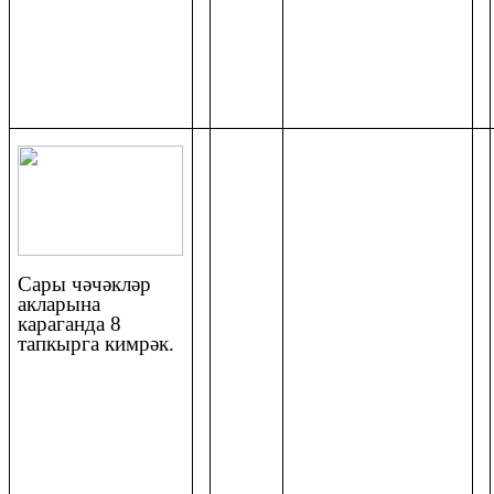
Сары чәчәкләр
акларына
караганда 8
тапкырга кимрәк.