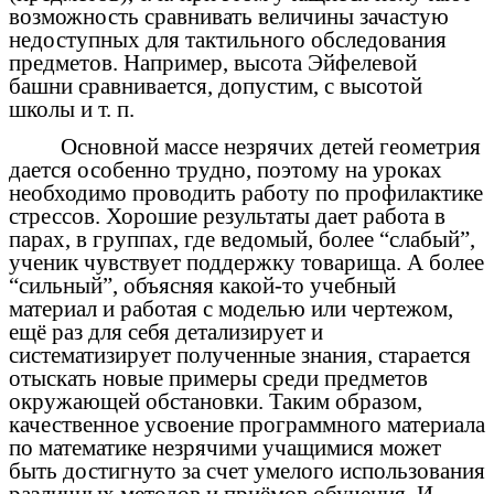
возможность сравнивать величины зачастую
недоступных для тактильного обследования
предметов. Например, высота Эйфелевой
башни сравнивается, допустим, с высотой
школы и т. п.
Основной массе незрячих детей геометрия
дается особенно трудно, поэтому на уроках
необходимо проводить работу по профилактике
стрессов. Хорошие результаты дает работа в
парах, в группах, где ведомый, более “слабый”,
ученик чувствует поддержку товарища. А более
“сильный”, объясняя какой-то учебный
материал и работая с моделью или чертежом,
ещё раз для себя детализирует и
систематизирует полученные знания, старается
отыскать новые примеры среди предметов
окружающей обстановки. Таким образом,
качественное усвоение программного материала
по математике незрячими учащимися может
быть достигнуто за счет умелого использования
различных методов и приёмов обучения. И