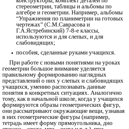
конструкторы, комплект деталей по
стереометрии, таблицы и альбомы по
алгебре и геометрии. Например, альбомы
“Упражнения по планиметрии на готовых
чертежах” (С.М.Саврасова и
Г.А.Ястребинский) 7-8-е классы,
используются и для слепых, и для
слабовидящих;
пособия, сделанные руками учащихся.
При работе с новыми понятиями на уроках
геометрии большое внимание уделяется
правильному формированию наглядных
представлений о них у слепых и слабовидящих
учащихся, умению распознавать данные
понятия в конкретных ситуациях. Аналогично
тому, как в начальной школе, когда у учащихся
формируются образы геометрических фигур,
они рассматривают окружающие вещи, узнавая
в них геометрические фигуры (например,
тетрадь имеет форму прямоугольника, дно
стакана – круга, мяч – шара и т. д.), при