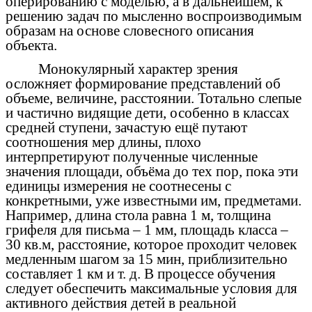
оперированию с моделью, а в дальнейшем, к
решению задач по мысленно воспроизводимым
образам на основе словесного описания
объекта.
Монокулярный характер зрения
осложняет формирование представлений об
объеме, величине, расстоянии. Тотально слепые
и частично видящие дети, особенно в классах
средней ступени, зачастую ещё путают
соотношения мер длины, плохо
интерпретируют полученные численные
значения площади, объёма до тех пор, пока эти
единицы измерения не соотнесены с
конкретными, уже известными им, предметами.
Например, длина стола равна 1 м, толщина
грифеля для письма – 1 мм, площадь класса –
30 кв.м, расстояние, которое проходит человек
медленным шагом за 15 мин, приблизительно
составляет 1 км и т. д. В процессе обучения
следует обеспечить максимальные условия для
активного действия детей в реальной