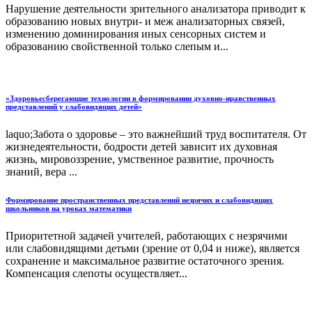
Нарушение деятельности зрительного анализатора приводит к
образованию новых внутри- и меж анализаторных связей,
изменению доминирования иных сенсорных систем и
образованию свойственной только слепым и...
«Здоровьесберегающие технологии в формировании духовно-нравственных
представлений у слабовидящих детей»
laquo;Забота о здоровье – это важнейший труд воспитателя. От
жизнедеятельности, бодрости детей зависит их духовная
жизнь, мировоззрение, умственное развитие, прочность
знаний, вера ...
Формирование пространственных представлений незрячих и слабовидящих
школьников на уроках математики
Приоритетной задачей учителей, работающих с незрячими
или слабовидящими детьми (зрение от 0,04 и ниже), является
сохранение и максимальное развитие остаточного зрения.
Компенсация слепоты осуществляет...