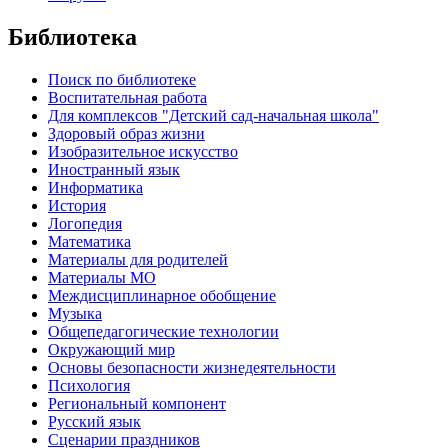
Библиотека
Поиск по библиотеке
Воспитательная работа
Для комплексов "Детский сад-начальная школа"
Здоровый образ жизни
Изобразительное искусство
Иностранный язык
Информатика
История
Логопедия
Математика
Материалы для родителей
Материалы МО
Междисциплинарное обобщение
Музыка
Общепедагогические технологии
Окружающий мир
Основы безопасности жизнедеятельности
Психология
Региональный компонент
Русский язык
Сценарии праздников