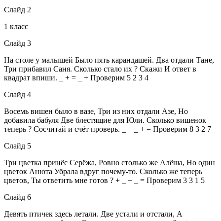
Слайд 2
1 класс
Слайд 3
На столе у малышей Было пять карандашей. Два отдали Тане,
Три прибавил Саня. Сколько стало их ? Скажи И ответ в
квадрат впиши. _ + = _ + Проверим 5 2 3 4
Слайд 4
Восемь вишен было в вазе, Три из них отдали Азе, Но
добавила бабуля Две блестящие для Юли. Сколько вишенок
теперь ? Сосчитай и счёт проверь. _ + _ + = Проверим 8 3 2 7
Слайд 5
Три цветка принёс Серёжа, Ровно столько же Алёша, Но один
цветок Анюта Убрала вдруг почему-то. Сколько же теперь
цветов, Ты ответить мне готов ? + _ + _ = Проверим 3 3 1 5
Слайд 6
Девять птичек здесь летали. Две устали и отстали, А