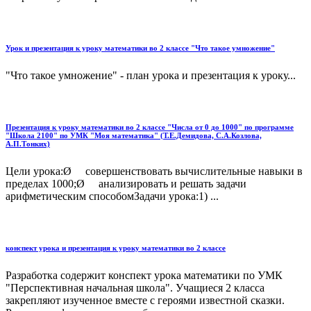
Урок и презентация к уроку математики во 2 классе "Что такое умножение"
"Что такое умножение" - план урока и презентация к уроку...
Презентация к уроку математики во 2 классе "Числа от 0 до 1000" по программе
"Школа 2100" по УМК "Моя математика" (Т.Е.Демидова, С.А.Козлова,
А.П.Тонких)
Цели урока:Ø совершенствовать вычислительные навыки в
пределах 1000;Ø анализировать и решать задачи
арифметическим способомЗадачи урока:1) ...
конспект урока и презентация к уроку математики во 2 классе
Разработка содержит конспект урока математики по УМК
"Перспективная начальная школа". Учащиеся 2 класса
закрепляют изученное вместе с героями известной сказки.