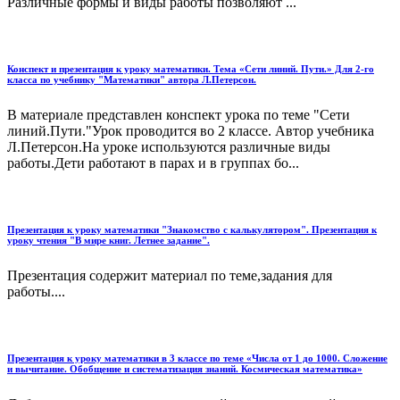
Различные формы и виды работы позволяют ...
Конспект и презентация к уроку математики. Тема «Сети линий. Пути.» Для 2-го
класса по учебнику "Математики" автора Л.Петерсон.
В материале представлен конспект урока по теме "Сети
линий.Пути."Урок проводится во 2 классе. Автор учебника
Л.Петерсон.На уроке используются различные виды
работы.Дети работают в парах и в группах бо...
Презентация к уроку математики "Знакомство с калькулятором". Презентация к
уроку чтения "В мире книг. Летнее задание".
Презентация содержит материал по теме,задания для
работы....
Презентация к уроку математики в 3 классе по теме «Числа от 1 до 1000. Сложение
и вычитание. Обобщение и систематизация знаний. Космическая математика»