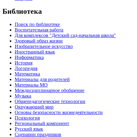
Библиотека
Поиск по библиотеке
Воспитательная работа
Для комплексов "Детский сад-начальная школа"
Здоровый образ жизни
Изобразительное искусство
Иностранный язык
Информатика
История
Логопедия
Математика
Материалы для родителей
Материалы МО
Междисциплинарное обобщение
Музыка
Общепедагогические технологии
Окружающий мир
Основы безопасности жизнедеятельности
Психология
Региональный компонент
Русский язык
Сценарии праздников