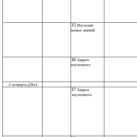
35
Изучение
новых знаний
36
Закреп.
изученного
2 четверть (28ч)
37
Закреп.
изученного