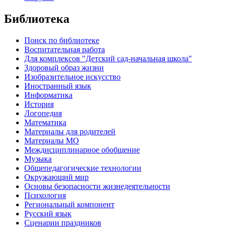
Библиотека
Поиск по библиотеке
Воспитательная работа
Для комплексов "Детский сад-начальная школа"
Здоровый образ жизни
Изобразительное искусство
Иностранный язык
Информатика
История
Логопедия
Математика
Материалы для родителей
Материалы МО
Междисциплинарное обобщение
Музыка
Общепедагогические технологии
Окружающий мир
Основы безопасности жизнедеятельности
Психология
Региональный компонент
Русский язык
Сценарии праздников