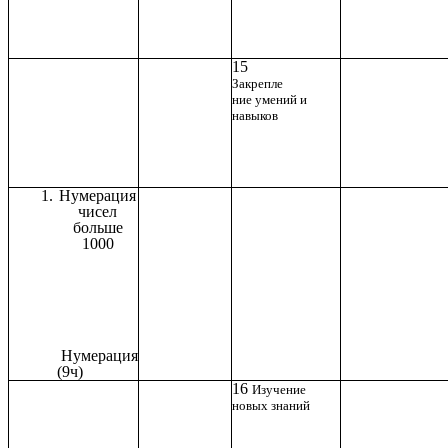
15
Закрепле
ние умений и
навыков
Нумерация
чисел
больше
1000
Нумерация
(9ч)
16
Изучение
новых знаний