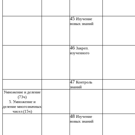
45
Изучение
новых знаний
46
Закреп.
изученного
47
Контроль
знаний
Умножение и деление
(73ч)
5. Умножение и
деление многозначных
чисел (15ч)
48
Изучение
новых знаний