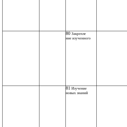
80
Закрепле
ние изученного
81
Изучение
новых знаний