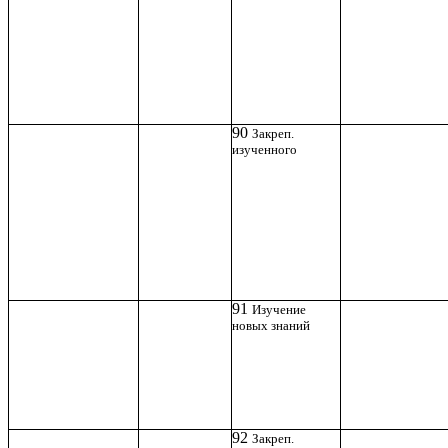
90
Закреп.
изученного
91
Изучение
новых знаний
92
Закреп.