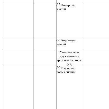
87
Контроль
знаний
88
Коррекция
знаний
Умножение на
двухзначное и
трехзначное число
(7ч)
89
Изучение
новых знаний