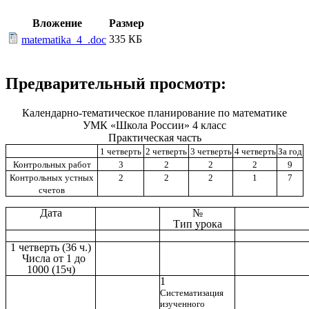
Вложение
Размер
335 КБ
matematika_4_.doc
Предварительный просмотр:
Календарно-тематическое планирование по математике
УМК «Школа России» 4 класс
Практическая часть
1 четверть
2 четверть
3 четверть
4 четверть
За год
Контрольных работ
3
2
2
2
9
Контрольных устных
2
2
2
1
7
счетов
Дата
№
Тип урока
1 четверть (36 ч.)
Числа от 1 до
1000 (15ч)
1
Систематизация
изученного