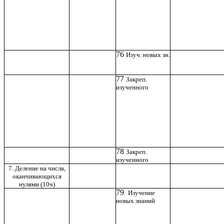
76
Изуч. новых зн.
77
Закреп.
изученного
78
Закреп.
изученного
7. Деление на числа,
оканчивающихся
нулями (10ч)
79
Изучение
новых знаний