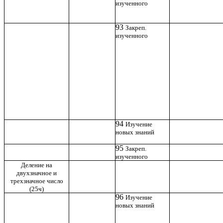
изученного
93
Закреп.
изученного
94
Изучение
новых знаний
95
Закреп.
изученного
Деление на
двухзначное и
трехзначное число
(25ч)
96
Изучение
новых знаний