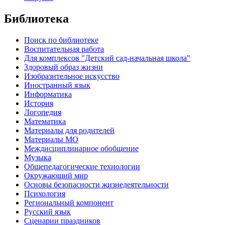
Библиотека
Поиск по библиотеке
Воспитательная работа
Для комплексов "Детский сад-начальная школа"
Здоровый образ жизни
Изобразительное искусство
Иностранный язык
Информатика
История
Логопедия
Математика
Материалы для родителей
Материалы МО
Междисциплинарное обобщение
Музыка
Общепедагогические технологии
Окружающий мир
Основы безопасности жизнедеятельности
Психология
Региональный компонент
Русский язык
Сценарии праздников