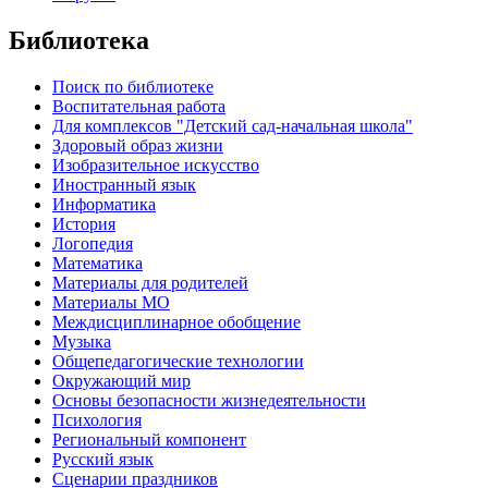
Библиотека
Поиск по библиотеке
Воспитательная работа
Для комплексов "Детский сад-начальная школа"
Здоровый образ жизни
Изобразительное искусство
Иностранный язык
Информатика
История
Логопедия
Математика
Материалы для родителей
Материалы МО
Междисциплинарное обобщение
Музыка
Общепедагогические технологии
Окружающий мир
Основы безопасности жизнедеятельности
Психология
Региональный компонент
Русский язык
Сценарии праздников