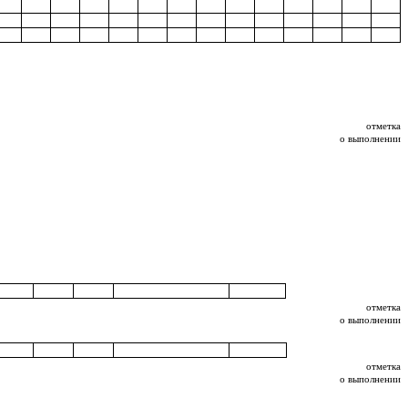
отметка
о выполнении
отметка
о выполнении
отметка
о выполнении