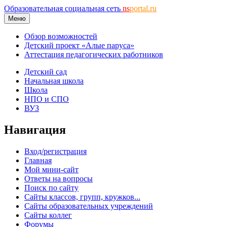
Образовательная социальная сеть
ns
portal.ru
Меню
Обзор возможностей
Детский проект «Алые паруса»
Аттестация педагогических работников
Детский сад
Начальная школа
Школа
НПО и СПО
ВУЗ
Навигация
Вход/регистрация
Главная
Мой мини-сайт
Ответы на вопросы
Поиск по сайту
Сайты классов, групп, кружков...
Сайты образовательных учреждений
Сайты коллег
Форумы