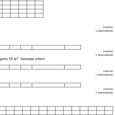
отметка
о выполнении
отметка
о выполнении
драта 10 м? Запиши ответ.
отметка
о выполнении
отметка
о выполнении