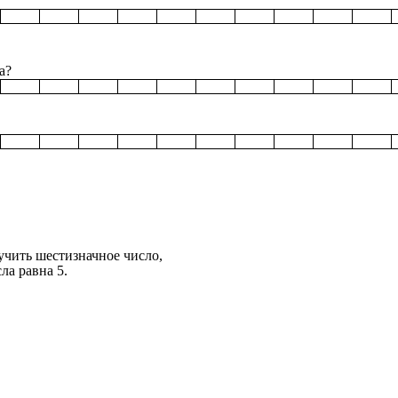
.
а?
чить шестизначное число,
 равна 5.