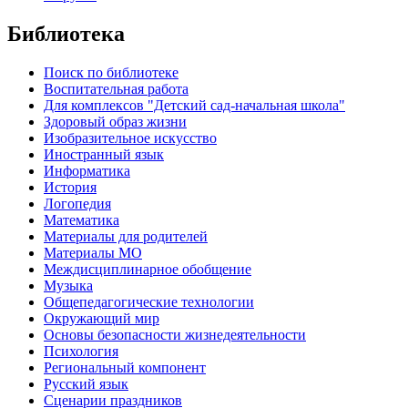
Библиотека
Поиск по библиотеке
Воспитательная работа
Для комплексов "Детский сад-начальная школа"
Здоровый образ жизни
Изобразительное искусство
Иностранный язык
Информатика
История
Логопедия
Математика
Материалы для родителей
Материалы МО
Междисциплинарное обобщение
Музыка
Общепедагогические технологии
Окружающий мир
Основы безопасности жизнедеятельности
Психология
Региональный компонент
Русский язык
Сценарии праздников