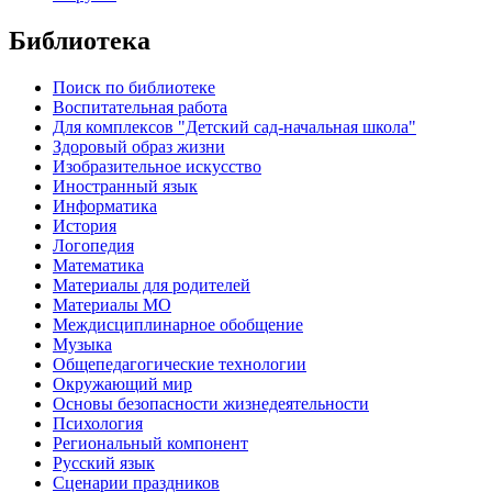
Библиотека
Поиск по библиотеке
Воспитательная работа
Для комплексов "Детский сад-начальная школа"
Здоровый образ жизни
Изобразительное искусство
Иностранный язык
Информатика
История
Логопедия
Математика
Материалы для родителей
Материалы МО
Междисциплинарное обобщение
Музыка
Общепедагогические технологии
Окружающий мир
Основы безопасности жизнедеятельности
Психология
Региональный компонент
Русский язык
Сценарии праздников