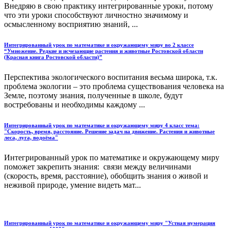
Внедряю в свою практику интегрированные уроки, потому
что эти уроки способствуют личностно значимому и
осмысленному восприятию знаний, ...
Интегрированный урок по математике и окружающему миру во 2 классе
“Умножение. Редкие и исчезающие растения и животные Ростовской области
(Красная книга Ростовской области)”
Перспектива экологического воспитания весьма широка, т.к.
проблема экологии – это проблема существования человека на
Земле, поэтому знания, полученные в школе, будут
востребованы и необходимы каждому ...
Интегрированный урок по математике и окружающему миру 4 класс тема:
"Скорость, время, расстояние. Решение задач на движение. Растения и животные
леса, луга, водоёма"
Интегрированный урок по математике и окружающему миру
поможет закрепить знания: связи между величинами
(скорость, время, расстояние), обобщить знания о живой и
неживой природе, умение видеть мат...
Интегрированный урок по математике и окружающему миру "Устная нумерация