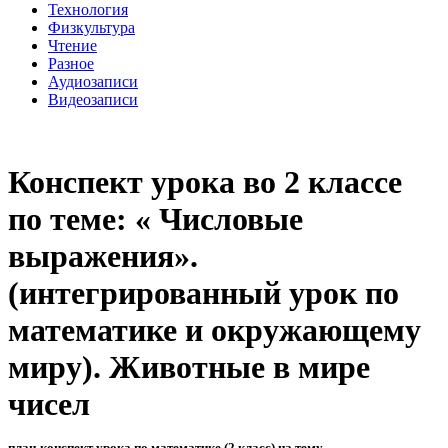
Технология
Физкультура
Чтение
Разное
Аудиозаписи
Видеозаписи
Конспект урока во 2 классе
по теме: « Числовые
выражения».
(интегрированный урок по
математике и окружающему
миру). Животные в мире
чисел
план-конспект урока по математике (2 класс) на тему