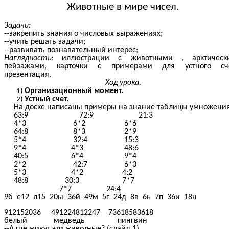
Животные в мире чисел.
Задачи:
--закрепить знания о числовых выражениях;
--учить решать задачи;
--развивать познавательный интерес;
Наглядность:
иллюстрации с животными , арктическ
пейзажами, карточки с примерами для устного сче
презентация.
Ход урока.
Организационный момент.
Устный счет.
На доске написаны примеры на знание таблицы умножения
63:9 72:9 21:3
4*3 6*2 6*6
64:8 8*3 2*9
5*4 32:4 15:3
9*4 4*3 48:6
40:5 6*4 9*4
2*2 42:7 6*3
5*3 4*2 4:2
48:8 30:3 7*7
7*7 24:4
9б е12 л15 20ы 36й 49м 5г 24д 8в 6ь 7п 36и 18н
912152036 491224812247 73618583618
белый медведь пингвин