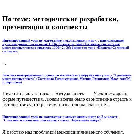
По теме: методические разработки,
презентации и конспекты
Интегрированный урок по математике и окружающему миру, с использованием
мультимедийных технологий. 1. Обобщение по теме «Сложение и вычитание
многозначных чисел в пределах 1000» 2. Обобщение по теме «Планеты Солнечной
системы».
...
Конспект интегрированного урока по математике и окружающему миру "Сравнение
многозначных чисел" (Составила Гильмутдинова Марина Рашитовна Маоу сош№3
г. Березники)
Пояснительная записка. Актуальность. Урок проходит в
форме путешествия. Людям всегда было свойственна страсть к
путешествиям, открытиям, познанию далекого, не...
Интегрированный урок по математике и окружающему миру во 2-м классе
"Сложение и вычитание трехзначных чисел. Перелетные птицы"
Я работаю над проблемой междисциплинарного обучения.