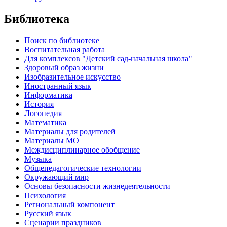
Библиотека
Поиск по библиотеке
Воспитательная работа
Для комплексов "Детский сад-начальная школа"
Здоровый образ жизни
Изобразительное искусство
Иностранный язык
Информатика
История
Логопедия
Математика
Материалы для родителей
Материалы МО
Междисциплинарное обобщение
Музыка
Общепедагогические технологии
Окружающий мир
Основы безопасности жизнедеятельности
Психология
Региональный компонент
Русский язык
Сценарии праздников