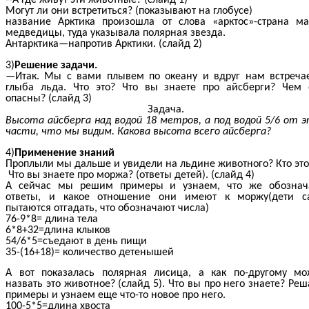
--А где живут эти животные? (слайд 1)
Могут ли они встретиться? (показывают на глобусе)
название Арктика произошла от слова «арктос»-страна м
медведицы, туда указывала полярная звезда.
Антарктика—напротив Арктики. (слайд 2)
3)
Решение задачи.
—Итак. Мы с вами плывем по океану и вдруг нам встреча
глыба льда. Что это? Что вы знаете про айсберги? Чем
опасны? (слайд 3)
Задача.
Высота айсберга над водой 18 метров, а под водой 5/6 от 
части, что мы видим. Какова высота всего айсберга?
4)
Применение знаний
Проплыли мы дальше и увидели на льдине животного? Кто это
Что вы знаете про моржа? (ответы детей). (слайд 4)
А сейчас мы решим примеры и узнаем, что же обознач
ответы, и какое отношение они имеют к моржу(дети с
пытаются отгадать, что обозначают числа)
76-9*8= длина тела
6*8+32=длина клыков
54/6*5=съедают в день пищи
35-(16+18)= количество детенышей
А вот показалась полярная лисица, а как по-другому м
назвать это животное? (слайд 5). Что вы про него знаете? Ре
примеры и узнаем еще что-то новое про него.
100-5*5=длина хвоста