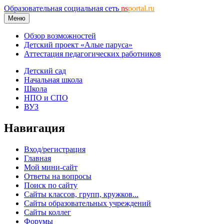
Образовательная социальная сеть
ns
portal.ru
Меню
Обзор возможностей
Детский проект «Алые паруса»
Аттестация педагогических работников
Детский сад
Начальная школа
Школа
НПО и СПО
ВУЗ
Навигация
Вход/регистрация
Главная
Мой мини-сайт
Ответы на вопросы
Поиск по сайту
Сайты классов, групп, кружков...
Сайты образовательных учреждений
Сайты коллег
Форумы