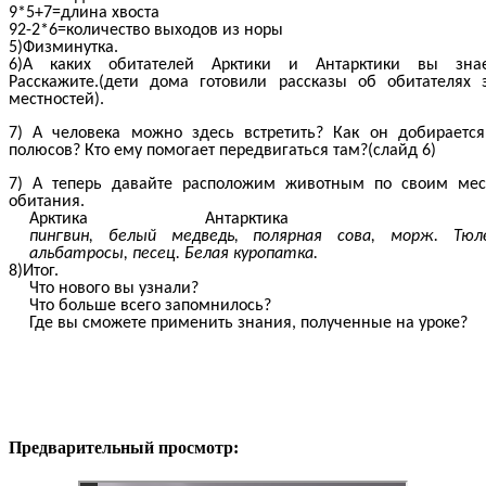
9*5+7=длина хвоста
92-2*6=количество выходов из норы
5)Физминутка.
6)А каких обитателей Арктики и Антарктики вы знае
Расскажите.(дети дома готовили рассказы об обитателях 
местностей).
7) А человека можно здесь встретить? Как он добираетс
полюсов? Кто ему помогает передвигаться там?(слайд 6)
7) А теперь давайте расположим животным по своим мес
обитания.
Арктика Антарктика
пингвин, белый медведь, полярная сова, морж. Тюле
альбатросы, песец. Белая куропатка.
8)Итог.
Что нового вы узнали?
Что больше всего запомнилось?
Где вы сможете применить знания, полученные на уроке?
Предварительный просмотр: