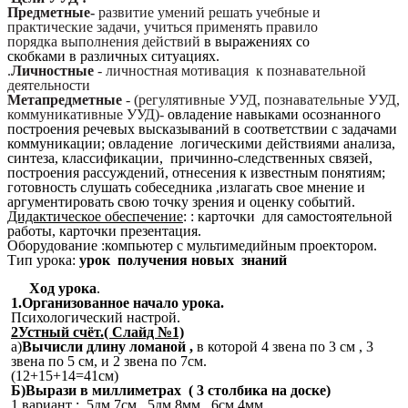
Предметные-
развитие умений решать учебные и
практические задачи, учиться применять правило
порядка выполнения действий
в выражениях со
скобками в различных ситуациях.
.
Личностные
- личностная мотивация к познавательной
деятельности
Метапредметные
- (регулятивные УУД, познавательные УУД,
коммуникативные УУД)-
овладение навыками осознанного
построения речевых высказываний в соответствии с задачами
коммуникации; овладение логическими действиями анализа,
синтеза, классификации, причинно-следственных связей,
построения рассуждений, отнесения к известным понятиям;
готовность слушать собеседника ,излагать свое мнение и
аргументировать свою точку зрения и оценку событий.
Дидактическое обеспечение
: : карточки для самостоятельной
работы, карточки презентация.
Оборудование :компьютер с мультимедийным проектором.
Тип урока:
урок получения новых знаний
Ход урока
.
1.Организованное начало урока.
Психологический настрой.
2Устный счёт.( Слайд №1)
а)
Вычисли длину ломаной ,
в которой 4 звена по 3 см , 3
звена по 5 см, и 2 звена по 7см.
(12+15+14=41см)
Б)Вырази в миллиметрах ( 3 столбика на доске)
1 вариант
: 5дм 7см , 5дм 8мм , 6см 4мм.