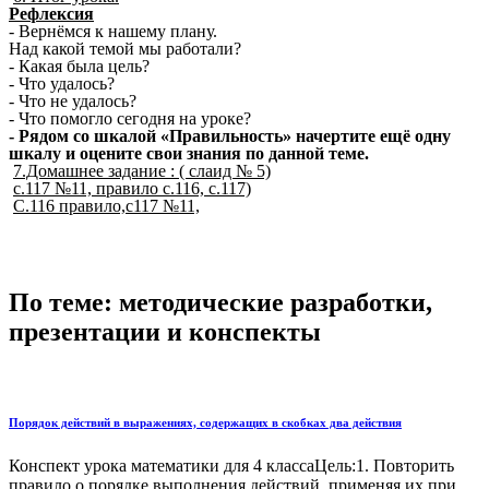
Рефлексия
- Вернёмся к нашему плану.
Над какой темой мы работали?
- Какая была цель?
- Что удалось?
- Что не удалось?
- Что помогло сегодня на уроке?
- Рядом со шкалой «Правильность» начертите ещё одну
шкалу и оцените свои знания по данной теме.
7.Домашнее задание : ( слаид № 5)
с.117 №11, правило с.116, с.117)
С.116 правило,с117 №11,
По теме: методические разработки,
презентации и конспекты
Порядок действий в выражениях, содержащих в скобках два действия
Конспект урока математики для 4 классаЦель:1. Повторить
правило о порядке выполнения действий, применяя их при