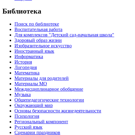
Библиотека
Поиск по библиотеке
Воспитательная работа
Для комплексов "Детский сад-начальная школа"
Здоровый образ жизни
Изобразительное искусство
Иностранный язык
Информатика
История
Логопедия
Математика
Материалы для родителей
Материалы МО
Междисциплинарное обобщение
Музыка
Общепедагогические технологии
Окружающий мир
Основы безопасности жизнедеятельности
Психология
Региональный компонент
Русский язык
Сценарии праздников