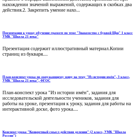
нахождении значений выражений, содержащих в скобках два
действия.2. Закрепить умение нахо...
Презентация к уроку обучение грамоте по теме "Знакомство с буквой Щщ" 1 класс
УМК "Школа 21 века"
Презентация содержит иллюстративный материал.Копии
страниц из букваря....
План-конспект урока по окружающему миру на тему "Из истории имён", 3 класс,
УМК "Школа 21 века", ФГОС
План-конспект урока "Из истории имён", задания для
исследовательской деятельности учеников, задания для
работы на уроке, презентация к уроку, задания для работы на
интерактивной доске, фото урока....
Конспект урока "Конкретный смысл действия деления" (2 класс, УМК "Школа
России")