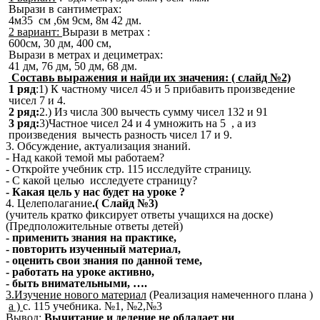
Вырази в сантиметрах:
4м35 см ,6м 9см, 8м 42 дм.
2 вариант:
Вырази в метрах :
600см, 30 дм, 400 см,
Вырази в метрах и дециметрах:
41 дм, 76 дм, 50 дм, 68 дм.
Составь выражения и найди их значения: ( слайд №2)
1 ряд
:1) К частному чисел 45 и 5 прибавить произведение
чисел 7 и 4.
2 ряд:
2.) Из числа 300 вычесть сумму чисел 132 и 91
3 ряд:
3)Частное чисел 24 и 4 умножить на 5 , а из
произведения вычесть разность чисел 17 и 9.
3. Обсуждение, актуализация знаний.
- Над какой темой мы работаем?
- Откройте учебник стр. 115 исследуйте страницу.
- С какой целью исследуете страницу?
- Какая цель у нас будет на уроке ?
4. Целеполагание
.( Слайд №3)
(учитель кратко фиксирует ответы учащихся на доске)
(Предположительные ответы детей)
- применить знания на практике,
- повторить изученный материал,
- оценить свои знания по данной теме,
- работать на уроке активно,
- быть внимательными, ….
3.Изучение нового материал
(Реализация намеченного плана )
а )
с. 115 учебника. №1, №2,№3
Вывод
:
Вычитание и деление не обладает ни