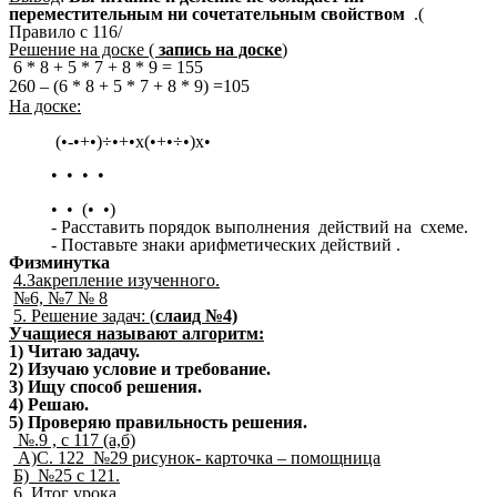
переместительным ни сочетательным свойством
.(
Правило с 116/
Решение на доске (
запись на доске
)
6 * 8 + 5 * 7 + 8 * 9 = 155
260 – (6 * 8 + 5 * 7 + 8 * 9) =105
На доске:
(
•
-
•
+
•
)÷
•
+
•
х(
•
+
•
÷
•
)х
•
•
•
•
•
•
•
(
•
•
)
- Расставить порядок выполнения действий на схеме.
- Поставьте знаки арифметических действий .
Физминутка
4.Закрепление изученного.
№6, №7 № 8
5. Решение задач: (
слаид №4)
Учащиеся называют алгоритм:
1) Читаю задачу.
2) Изучаю условие и требование.
3) Ищу способ решения.
4) Решаю.
5) Проверяю правильность решения.
№.9 , с 117 (а,б)
А)С. 122 №29 рисунок- карточка – помощница
Б) №25 с 121.
6. Итог урока.