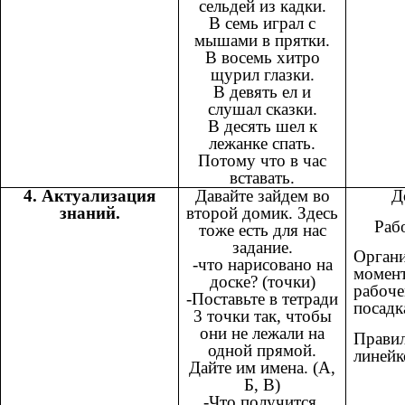
сельдей из кадки.
В семь играл с
мышами в прятки.
В восемь хитро
щурил глазки.
В девять ел и
слушал сказки.
В десять шел к
лежанке спать.
Потому что в час
вставать.
4. Актуализация
Давайте зайдем во
Д
знаний.
второй домик. Здесь
Рабо
тоже есть для нас
задание.
Орган
-что нарисовано на
момент
доске? (точки)
рабоче
-Поставьте в тетради
посадк
3 точки так, чтобы
они не лежали на
Правил
одной прямой.
линейк
Дайте им имена. (А,
Б, В)
-Что получится,