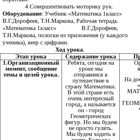
4.Совершентвовать моторику рук.
Оборудование
: Учебник «Математика 1класс»
В.Г.Дорофеев, Т.Н.Маркова, Рабочая тетрадь
«Математика 1класс» В.Г.Дорофеев,
Т.Н.Маркова, полоски из приложения (у каждого
ученика), веер с цифрами.
Ход урока
.
Этап урока
Содержание урока
П
1.Организационный
Ребята, сегодня на
О
момент, сообщение
уроке мы
темы и целей урока.
отправимся в
На до
путешествие в
страну Математики.
МАТ
В этой стране есть
очень интересный
ГЕОМ
город, а называется
он - город
Геометрических
фигур. Но мы будем
не просто гулять.
Мы будем ходить в
гости. Если мы