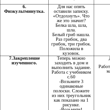
6.
Для нас опять
Физкультминутка.
оставили записку.
«Отдохнуть». Что
же это значит?
Белка шла, шла,
шла.
Белый гриб нашла.
Раз грибок, два
грибок, три грибок.
Положила в
кузовок.
7.Закрепление
Теперь можно
изученного.
заходить в дом и
Работ
выполнить задание.
м
Работа с учебником
с.60
-Возьмите 3
одинаковые
полоски. Сложите
из них треугольник
как показано на 1
рисунке.
-Возьмите1