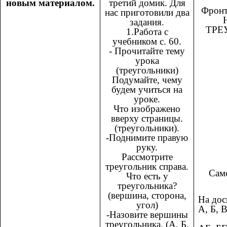
новым материалом.
третий домик. Для
Фронт
нас приготовили два
задания.
ТРЕ
1.Работа с
учебником с. 60.
- Прочитайте тему
урока
(треугольники)
Подумайте, чему
будем учиться на
уроке.
Что изображено
вверху страницы.
(треугольники).
-Поднимите правую
руку.
Рассмотрите
треугольник справа.
Сам
Что есть у
треугольника?
(вершина, сторона,
На дос
угол)
А, Б, В
-Назовите вершины
Ст
треугольника. (А, Б,