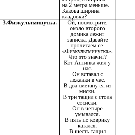
на 2 метра меньше.
Какова ширина
кладовки?
3.Физкультминутка.
Ой, посмотрите,
около второго
домика лежит
записка. Давайте
прочитаем ее.
«Физкультминутка».
Что это значит?
Кот Антипка жил у
нас.
Он вставал с
лежанки в час.
В два сметану ел из
миски.
В три тащил с стола
сосиски.
Он в четыре
умывался.
В пять по коврику
катался.
В шесть тащил