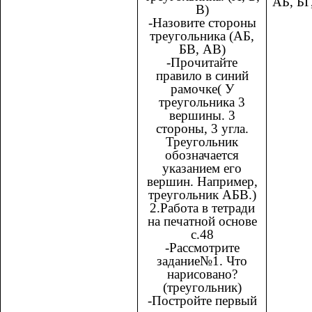
АБ, БГ
В)
-Назовите стороны
треугольника (АБ,
БВ, АВ)
-Прочитайте
правило в синий
рамочке( У
треугольника 3
вершины. 3
стороны, 3 угла.
Треугольник
обозначается
указанием его
вершин. Например,
треугольник АБВ.)
2.Работа в тетради
на печатной основе
с.48
-Рассмотрите
задание№1. Что
нарисовано?
(треугольник)
-Постройте первый