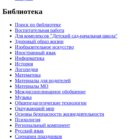
Библиотека
Поиск по библиотеке
Воспитательная работа
Для комплексов "Детский сад-начальная школа"
Здоровый образ жизни
Изобразительное искусство
Иностранный язык
Информатика
История
Логопедия
Математика
Материалы для родителей
Материалы МО
Междисциплинарное обобщение
Музыка
Общепедагогические технологии
Окружающий мир
Основы безопасности жизнедеятельности
Психология
Региональный компонент
Русский язык
Сценарии праздников