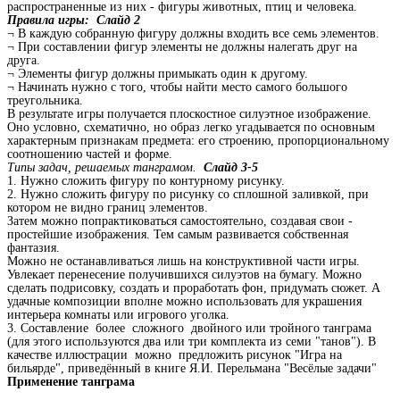
распространенные из них - фигуры животных, птиц и человека.
Правила игры: Слайд 2
¬
В каждую собранную фигуру должны входить все семь элементов.
¬
При составлении фигур элементы не должны налегать друг на
друга.
¬
Элементы фигур должны примыкать один к другому.
¬
Начинать нужно с того, чтобы найти место самого большого
треугольника.
В результате игры получается плоскостное силуэтное изображение.
Оно условно, схематично, но образ легко угадывается по основным
характерным признакам предмета: его строению, пропорциональному
соотношению частей и форме.
Типы задач, решаемых танграмом.
Слайд 3-5
1. Нужно сложить фигуру по контурному рисунку.
2. Нужно сложить фигуру по рисунку со сплошной заливкой, при
котором не видно границ элементов.
Затем можно попрактиковаться самостоятельно, создавая свои -
простейшие изображения. Тем самым развивается собственная
фантазия.
Можно не останавливаться лишь на конструктивной части игры.
Увлекает перенесение получившихся силуэтов на бумагу. Можно
сделать подрисовку, создать и проработать фон, придумать сюжет. А
удачные композиции вполне можно использовать для украшения
интерьера комнаты или игрового уголка.
3. Составление более сложного двойного или тройного танграма
(для этого используются два или три комплекта из семи "танов"). В
качестве иллюстрации можно предложить рисунок "Игра на
бильярде", приведённый в книге Я.И. Перельмана "Весёлые задачи"
Применение танграма