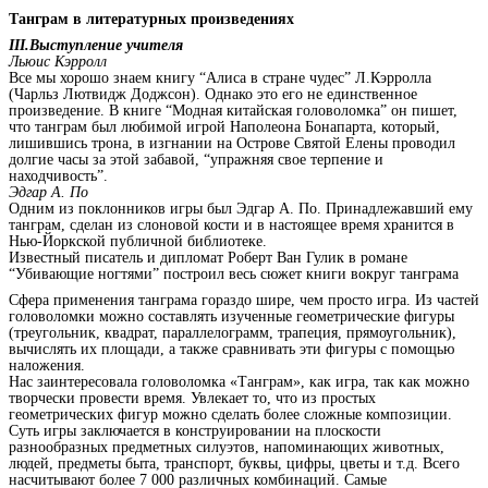
Танграм в литературных произведениях
III.Выступление учителя
Льюис Кэрролл
Все мы хорошо знаем книгу “Алиса в стране чудес” Л.Кэрролла
(Чарльз Лютвидж Доджсон). Однако это его не единственное
произведение. В книге “Модная китайская головоломка” он пишет,
что танграм был любимой игрой Наполеона Бонапарта, который,
лишившись трона, в изгнании на Острове Святой Елены проводил
долгие часы за этой забавой, “упражняя свое терпение и
находчивость”.
Эдгар А. По
Одним из поклонников игры был Эдгар А. По. Принадлежавший ему
танграм, сделан из слоновой кости и в настоящее время хранится в
Нью-Йоркской публичной библиотеке.
Известный писатель и дипломат Роберт Ван Гулик в романе
“Убивающие ногтями” построил весь сюжет книги вокруг танграма
Сфера применения танграма гораздо шире, чем просто игра. Из частей
головоломки можно составлять изученные геометрические фигуры
(треугольник, квадрат, параллелограмм, трапеция, прямоугольник),
вычислять их площади, а также сравнивать эти фигуры с помощью
наложения.
Нас заинтересовала головоломка «Танграм», как игра, так как можно
творчески провести время. Увлекает то, что из простых
геометрических фигур можно сделать более сложные композиции.
Суть игры заключается в конструировании на плоскости
разнообразных предметных силуэтов, напоминающих животных,
людей, предметы быта, транспорт, буквы, цифры, цветы и т.д. Всего
насчитывают более 7 000 различных комбинаций. Самые