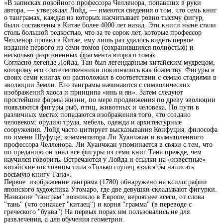
«В записках покойного профессора Челленора, попавших в руки
автора, — утверждал Лойд, — имеются сведения о том, что семь книг
о танграмах, каждая из которых насчитывает ровно тысячу фигур,
были составлены в Китае более 4000 лет назад. Эти книги ныне стали
столь большой редкостью, что за те сорок лет, которые профессор
Челленор провел в Китае, ему лишь раз удалось видеть первое
издание первого из семи томов (сохранившихся полностью) и
несколько разрозненных фрагмента второго тома».
Согласно легенде Лойда, Тан был легендарным китайским мудрецом,
которому его соотечественники поклонялись как божеству. Фигуры в
своих семи книгах он расположил в соответствии с семью стадиями в
эволюции Земли. Его танграмы начинаются с символических
изображений хаоса и принципа «инь и ян». Затем следуют
простейшие формы жизни, по мере продвижения по древу эволюции
появляются фигуры рыб, птиц, животных и человека. По пути в
различных местах попадаются изображения того, что создано
человеком: орудию труда, мебель, одежда и архитектурные
сооружения. Лойд часто цитирует высказывания Конфуция, философа
по имени Шуфуце, комментатора Ли Хуанчжан и вымышленного
профессора Челленора. Ли Хуанчжан упоминается в связи с тем, что
по преданию он знал все фигуры из семи книг Тана прежде, чем
научился говорить. Встречаются у Лойда и ссылки на «известные»
китайские пословицы типа «Только глупец взялся бы написать
восьмую книгу Тана».
Первое изображение танграма (1780) обнаружено на ксилографии
японского художника Утомаро, где две девушки складывают фигурки.
Название "танграм" возникло в Европе, вероятнее всего, от слова
"тань" (что означает "китаец") и корня "грамма" (в переводе с
греческого "буква") На первых порах им пользовались не для
развлечения, а для обучения геометрии.