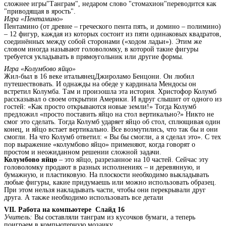
сложнее игры"Танграм", недаром слово "стомахион"переводится как
"приводящая в ярость".
Игра «Пентамино»
Пентамино (от древне – греческого пeнта пять, и домино – полимино)
– 12 фигур, каждая из которых состоит из пяти одинаковых квадратов,
соединённых между собой сторонами («ходом ладьи»). Этим же
словом иногда называют головоломку, в которой такие фигуры
требуется укладывать в прямоугольник или другие формы.
Игра «Колумбово яйцо»
Жил-был в 16 веке итальянецДжироламо Бенцони. Он любил
путешествовать. И однажды на обеде у кардинала Мендосы он
встретил Колумба. Там и произошла эта история. Христофор Колумб
рассказывал о своем открытии Америки. И вдруг слышит от одного из
гостей: «Как просто открываются новые земли!» Тогда Колумб
предложил «просто поставить яйцо на стол вертикально?» Никто не
смог это сделать. Тогда Колумб ударяет яйцо об стол, сплющивая один
конец, и яйцо встает вертикально. Все возмутились, что так бы и они
смогли. На что Колумб ответил: « Вы бы смогли, а я сделал это». С тех
пор выражение «колумбово яйцо» применяют, когда говорят о
простом и неожиданном решении сложной задачи.
Колумбово яйцо
– это яйцо, разрезанное на 10 частей. Сейчас эту
головоломку продают в разных исполнениях – и деревянную, и
бумажную, и пластиковую. На плоскости необходимо выкладывать
любые фигуры, какие придумаешь или можно использовать образец.
При этом нельзя накладывать части, чтобы они перекрывали друг
друга. А также необходимо использовать все детали
VII. Работа на компьютере Слайд 16
Учитель:
Вы составляли танграм из кусочков бумаги, а теперь
поиграем в компьютерную мозаику.