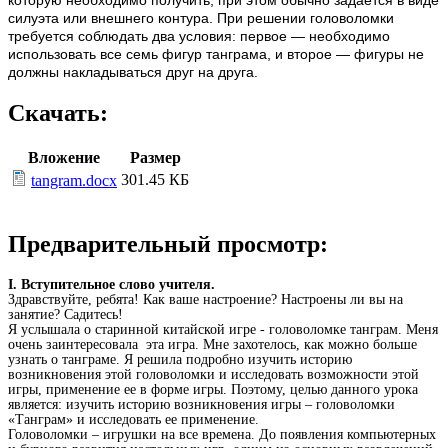
силуэта или внешнего контура. При решении головоломки
требуется соблюдать два условия: первое — необходимо
использовать все семь фигур танграма, и второе — фигуры не
должны накладываться друг на друга.
Скачать:
Вложение
Размер
301.45 КБ
tangram.docx
Предварительный просмотр:
I. Вступительное слово учителя.
Здравствуйте, ребята! Как ваше настроение? Настроены ли вы на
занятие? Садитесь!
Я услышала о старинной китайской игре - головоломке танграм. Меня
очень заинтересовала эта игра. Мне захотелось, как можно больше
узнать о танграме. Я решила подробно изучить историю
возникновения этой головоломки и исследовать возможности этой
игры, применение ее в форме игры. Поэтому, целью данного урока
является: изучить историю возникновения игры – головоломки
«Танграм» и исследовать ее применение.
Головоломки – игрушки на все времена. До появления компьютерных