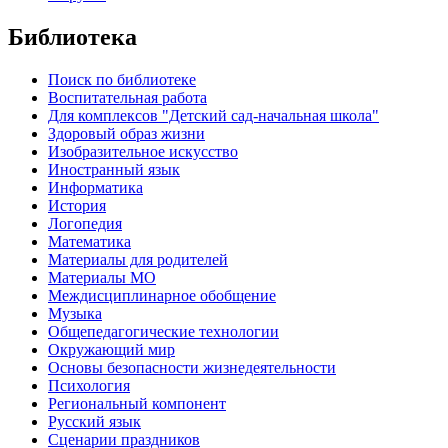
Библиотека
Поиск по библиотеке
Воспитательная работа
Для комплексов "Детский сад-начальная школа"
Здоровый образ жизни
Изобразительное искусство
Иностранный язык
Информатика
История
Логопедия
Математика
Материалы для родителей
Материалы МО
Междисциплинарное обобщение
Музыка
Общепедагогические технологии
Окружающий мир
Основы безопасности жизнедеятельности
Психология
Региональный компонент
Русский язык
Сценарии праздников