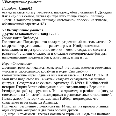
V.Выступление учителя
Парадокс
Слайд11
откуда взялась нога у человечка: парадокс, обнаруженный Г. Дьюдени.
Как видно из схемы, первая фигура чуть толще второй; площадь
"ноги" в точности равна площади избыточной полоски на животе,
обозначенной отрезком
АВ
).
VI.Выступление учителя
Другие головоломки Слайд 12- 15
Головоломка Пифагора
Головоломка Пифагора - это квадрат, разделенный на семь частей - 2
квадрата, 4 треугольника и параллелограмм. Изобразительные
возможности игры достаточно велики - можно создавать силуэты
различной степени сложности и сложные геометрические фигуры,
напоминающие предметы быта, животных, птиц и т.д.
Игра «Стомахион»
Древние греки занимались геометрией, не только измеряя земельные
участки и расстояния до кораблей в море. Они любили
геометрические игры. Одна из них называлась «СТОМАХИОН». В
этой игре надо было из 14 частей квадрата складывать различные
фигуры. Создателем ее считали Архимеда. В 1899 г. Швейцарский
историк Генрих Зютер обнаружил в книгохранилищах Берлина и
Кембриджа арабскую рукопись "Книга Архимеда о разбиении фигуры
стомахиона на 14 частей, находящихся в рациональных отношениях".
Позже датский историк математики Гейберг подтвердил, что
создателем игры является Архимед.
Получают разбиение стомахиона на 14 частей из прямоугольника,
одна сторона которого в два раза больше другой.
Да, игра "Стомахион" требует большего терпения. Ведь она намного