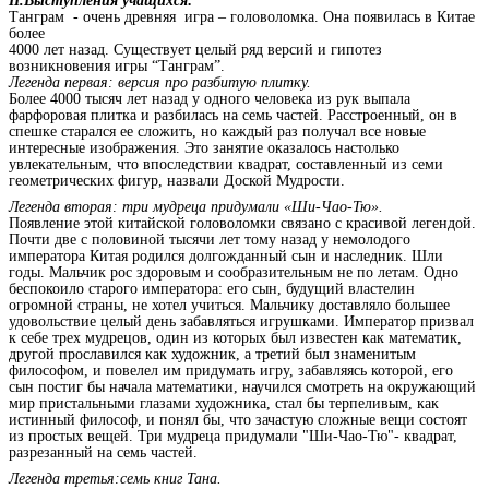
II.Выступления учащихся:
Танграм - очень древняя игра – головоломка. Она появилась в Китае
более
4000 лет назад. Существует целый ряд версий и гипотез
возникновения игры “Танграм”.
Легенда первая: версия про разбитую плитку.
Более 4000 тысяч лет назад у одного человека из рук выпала
фарфоровая плитка и разбилась на семь частей. Расстроенный, он в
спешке старался ее сложить, но каждый раз получал все новые
интересные изображения. Это занятие оказалось настолько
увлекательным, что впоследствии квадрат, составленный из семи
геометрических фигур, назвали Доской Мудрости.
Легенда вторая: три мудреца придумали «Ши-Чао-Тю».
Появление этой китайской головоломки связано с красивой легендой.
Почти две с половиной тысячи лет тому назад у немолодого
императора Китая родился долгожданный сын и наследник. Шли
годы. Мальчик рос здоровым и сообразительным не по летам. Одно
беспокоило старого императора: его сын, будущий властелин
огромной страны, не хотел учиться. Мальчику доставляло большее
удовольствие целый день забавляться игрушками. Император призвал
к себе трех мудрецов, один из которых был известен как математик,
другой прославился как художник, а третий был знаменитым
философом, и повелел им придумать игру, забавляясь которой, его
сын постиг бы начала математики, научился смотреть на окружающий
мир пристальными глазами художника, стал бы терпеливым, как
истинный философ, и понял бы, что зачастую сложные вещи состоят
из простых вещей. Три мудреца придумали "Ши-Чао-Тю"- квадрат,
разрезанный на семь частей.
Легенда третья:семь книг Тана.