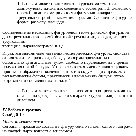
Танграм может применяться на уроках математики
дляполучение начальных сведений о геометрии. Знакомство с
простейшими геометрическими фигурами: квадрат,
треугольник, ромб, знакомство с углами. Сравнение фигур по
форме, размеру, площади.
Составление из нескольких фигур новой геометрической фигуры: из
двух треугольников – ромб, большой треугольник, квадрат, из трёх –
треугольник,
трапецию, параллелограмм и т.д.
Играя, мы запоминаем названия геометрических фигур, их свойства,
отличительные признаки, обследуем формы зрительным и
осязательно-двигательным путем, свободно перемещаем их с целью
получения новой фигуры. У нас развивается умение анализировать
простые изображения, выделять в них и в окружающих предметах
геометрические формы, практически видоизменять фигуры путем
разрезания и составлять их из частей.
Танграм во всех его проявлениях можно встретить начиная
от дизайна одежды, заканчивая архитектурой и ландшафтным
дизайном.
I
V.Работа в группах.
Слайд 6-10
Учитель математики:
-
Сегодня я предлагаю составить фигуру семью танами одного танграма,
на каждой парте конверт с танграмом.