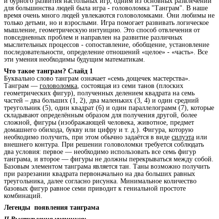
и бурного развития настольных игр, одним из основных развлечений
для большинства людей была игра - головоломка "Танграм". В наше
время очень много людей увлекаются головоломками. Они любимы не
только детьми, но и взрослыми. Игра помогает развивать логическое
мышление, геометрическую интуицию. Это способ отвлечения от
повседневных проблем и направлен на развитие различных
мыслительных процессов - сопоставление, обобщение, установление
последовательности, определение отношений «целое» - «часть». Все
эти умения необходимы будущим математикам.
Что такое танграм? Слайд 1
Буквально слово танграм означает «семь дощечек мастерства».
Танграм —
головоломка
, состоящая из семи танов (плоских
геометрических фигур), полученных делением квадрата на семь
частей – два больших (1, 2), два маленьких (3, 4) и один средний
треугольник (5), один квадрат (6) и один параллелограмм (7), которые
складывают определённым образом для получения другой, более
сложной, фигуры (изображающей человека, животное, предмет
домашнего обихода, букву или цифру и т. д.). Фигура, которую
необходимо получить, при этом обычно задаётся в виде
силуэта
или
внешнего контура. При решении головоломки требуется соблюдать
два условия: первое — необходимо использовать все семь фигур
танграма, и второе — фигуры не должны перекрываться между собой.
Базовым элементом танграма является тан. Таны возможно получить
при разрезании квадрата первоначально на два больших равных
треугольника, далее согласно рисунка. Минимальное количество
базовых фигур равное семи приводит к гениальной простоте
комбинаций.
Легенды появления танграма