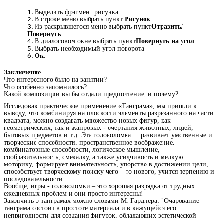
Выделить фрагмент рисунка.
В строке меню выбрать пункт
Рисунок
.
Из раскрывшегося меню выбрать пункт
Отразить/
Повернуть
.
В диалоговом окне выбрать пункт
Повернуть на угол
.
Выбрать необходимый угол поворота.
Ок
.
Заключение
Что интересного было на занятии?
Что особенно запомнилось?
Какой композиции вы бы отдали предпочтение, и почему?
Исследовав практическое применение «Танграма», мы пришли к
выводу, что комбинируя на плоскости элементы разрезанного на части
квадрата, можно создавать множество новых фигур, как
геометрических, так и жанровых - очертания животных, людей,
бытовых предметов и т.д. Эта головоломка развивает умственные и
творческие способности, пространственное воображение,
комбинаторные способности, логическое мышление,
сообразительность, смекалку, а также усидчивость и мелкую
моторику, формирует внимательность, упорство в достижении цели,
способствует творческому поиску чего – то нового, учится терпению и
последовательности.
Вообще, игры - головоломки – это хорошая разрядка от трудных
ежедневных проблем и они просто интересны!
Закончить о танграмах можно словами М. Гарднера: "Очарование
танграма состоит в простоте материала и в кажущейся его
непригодности для создания фигурок, обладающих эстетической