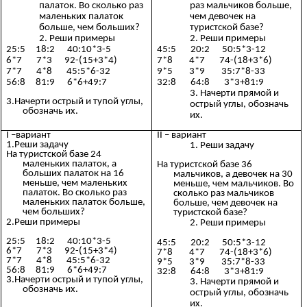
палаток. Во сколько раз
раз мальчиков больше,
маленьких палаток
чем девочек на
больше, чем больших?
туристской базе?
Реши примеры
Реши примеры
25:5 18:2 40:10*3-5
45:5 20:2 50:5*3-12
6*7 7*3 92-(15+3*4)
7*8 4*7 74-(18+3*6)
7*7 4*8 45:5*6-32
9*5 3*9 35:7*8-33
56:8 81:9 6*6+49:7
32:8 64:8 3*3+81:9
Начерти прямой и
3.Начерти острый и тупой углы,
острый углы, обозначь
обозначь их.
их.
I –вариант
II – вариант
1.Реши задачу
Реши задачу
На туристской базе 24
маленьких палаток, а
На туристской базе 36
больших палаток на 16
мальчиков, а девочек на 30
меньше, чем маленьких
меньше, чем мальчиков. Во
палаток. Во сколько раз
сколько раз мальчиков
маленьких палаток больше,
больше, чем девочек на
чем больших?
туристской базе?
2.Реши примеры
Реши примеры
25:5 18:2 40:10*3-5
45:5 20:2 50:5*3-12
6*7 7*3 92-(15+3*4)
7*8 4*7 74-(18+3*6)
7*7 4*8 45:5*6-32
9*5 3*9 35:7*8-33
56:8 81:9 6*6+49:7
32:8 64:8 3*3+81:9
3.Начерти острый и тупой углы,
Начерти прямой и
обозначь их.
острый углы, обозначь
их.