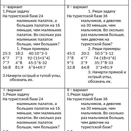
I –вариант
II – вариант
1.Реши задачу
Реши задачу
На туристской базе 24
На туристской базе 36
маленьких палаток, а
мальчиков, а девочек
больших палаток на 16
на 30 меньше, чем
меньше, чем маленьких
мальчиков. Во сколько
палаток. Во сколько раз
раз мальчиков больше,
маленьких палаток
чем девочек на
больше, чем больших?
туристской базе?
Реши примеры
Реши примеры
25:5 18:2 40:10*3-5
45:5 20:2 50:5*3-12
6*7 7*3 92-(15+3*4)
7*8 4*7 74-(18+3*6)
7*7 4*8 45:5*6-32
9*5 3*9 35:7*8-33
56:8 81:9 6*6+49:7
32:8 64:8 3*3+81:9
Начерти прямой и
3.Начерти острый и тупой углы,
острый углы,
обозначь их.
обозначь их.
I –вариант
II – вариант
1.Реши задачу
1.Реши задачу
На туристской базе 24
На туристской базе 36
маленьких палаток, а
мальчиков, а девочек
больших палаток на 16
на 30 меньше, чем
меньше, чем маленьких
мальчиков. Во сколько
палаток. Во сколько раз
раз мальчиков больше,
маленьких палаток
чем девочек на
больше, чем больших?
туристской базе?