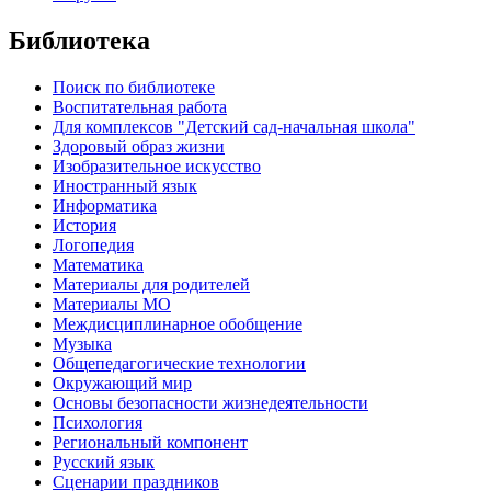
Библиотека
Поиск по библиотеке
Воспитательная работа
Для комплексов "Детский сад-начальная школа"
Здоровый образ жизни
Изобразительное искусство
Иностранный язык
Информатика
История
Логопедия
Математика
Материалы для родителей
Материалы МО
Междисциплинарное обобщение
Музыка
Общепедагогические технологии
Окружающий мир
Основы безопасности жизнедеятельности
Психология
Региональный компонент
Русский язык
Сценарии праздников