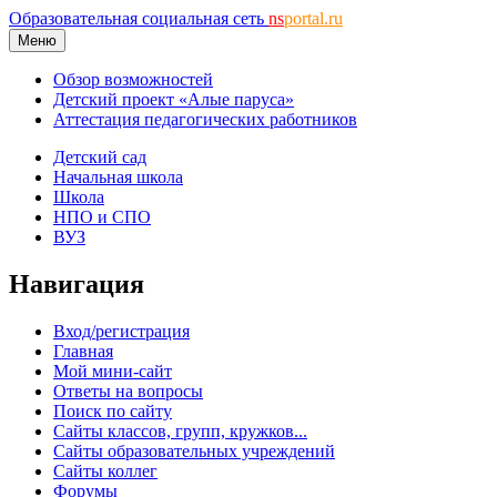
Образовательная социальная сеть
ns
portal.ru
Меню
Обзор возможностей
Детский проект «Алые паруса»
Аттестация педагогических работников
Детский сад
Начальная школа
Школа
НПО и СПО
ВУЗ
Навигация
Вход/регистрация
Главная
Мой мини-сайт
Ответы на вопросы
Поиск по сайту
Сайты классов, групп, кружков...
Сайты образовательных учреждений
Сайты коллег
Форумы