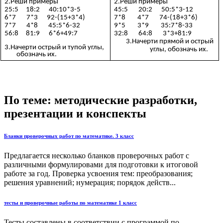
2.Реши примеры
2.Реши примеры
25:5 18:2 40:10*3-5
45:5 20:2 50:5*3-12
6*7 7*3 92-(15+3*4)
7*8 4*7 74-(18+3*6)
7*7 4*8 45:5*6-32
9*5 3*9 35:7*8-33
56:8 81:9 6*6+49:7
32:8 64:8 3*3+81:9
3.Начерти прямой и острый
3.Начерти острый и тупой углы,
углы, обозначь их.
обозначь их.
По теме: методические разработки,
презентации и конспекты
Бланки проверочных работ по математике. 3 класс
Предлагается несколько бланков проверочных работ с
различными формулировами для подготовки к итоговой
работе за год. Проверка усвоения тем: преобразования;
решения уравнений; нумерация; порядок действ...
тесты и проверочные работы по математике 1 класс
Тесты составлены в соответствии с программой по