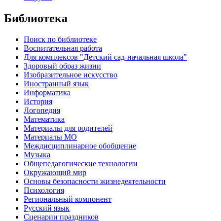
Библиотека
Поиск по библиотеке
Воспитательная работа
Для комплексов "Детский сад-начальная школа"
Здоровый образ жизни
Изобразительное искусство
Иностранный язык
Информатика
История
Логопедия
Математика
Материалы для родителей
Материалы МО
Междисциплинарное обобщение
Музыка
Общепедагогические технологии
Окружающий мир
Основы безопасности жизнедеятельности
Психология
Региональный компонент
Русский язык
Сценарии праздников