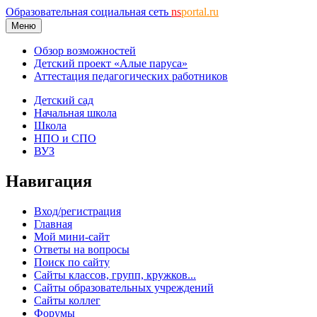
Образовательная социальная сеть
ns
portal.ru
Меню
Обзор возможностей
Детский проект «Алые паруса»
Аттестация педагогических работников
Детский сад
Начальная школа
Школа
НПО и СПО
ВУЗ
Навигация
Вход/регистрация
Главная
Мой мини-сайт
Ответы на вопросы
Поиск по сайту
Сайты классов, групп, кружков...
Сайты образовательных учреждений
Сайты коллег
Форумы